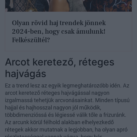
Olyan rövid haj trendek jönnek
2024-ben, hogy csak ámulunk!
Felkészültél?
Arcot keretező, réteges
hajvágás
Ez a trend lesz az egyik legmeghatározóbb idén. Az
arcot keretező réteges hajvágással nagyon
izgalmassá tehetjük arcvonásainkat. Minden típusú
hajjal és hajhosszal nagyon jól működik,
többdimenzióssá és légiessé válik tőle a frizuránk.
Az arcunk körül félhold alakban elhelyezkedő
rétegek akkor mutatnak a legjobban, ha olyan apró
részletességgel vannak vágva, hogy bár