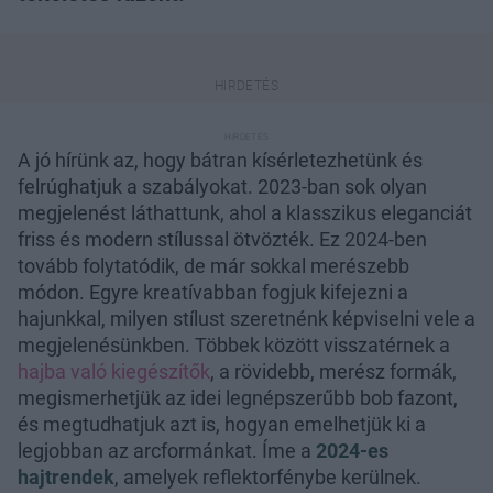
A jó hírünk az, hogy bátran kísérletezhetünk és
felrúghatjuk a szabályokat. 2023-ban sok olyan
megjelenést láthattunk, ahol a klasszikus eleganciát
friss és modern stílussal ötvözték. Ez 2024-ben
tovább folytatódik, de már sokkal merészebb
módon. Egyre kreatívabban fogjuk kifejezni a
hajunkkal, milyen stílust szeretnénk képviselni vele a
megjelenésünkben. Többek között visszatérnek a
hajba való kiegészítők
, a rövidebb, merész formák,
megismerhetjük az idei legnépszerűbb bob fazont,
és megtudhatjuk azt is, hogyan emelhetjük ki a
legjobban az arcformánkat. Íme a
2024-es
hajtrendek
, amelyek reflektorfénybe kerülnek.