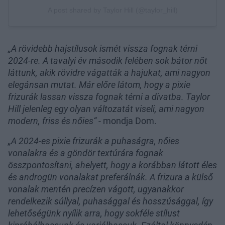
„A rövidebb hajstílusok ismét vissza fognak térni
2024-re. A tavalyi év második felében sok bátor nőt
láttunk, akik rövidre vágatták a hajukat, ami nagyon
elegánsan mutat. Már előre látom, hogy a pixie
frizurák lassan vissza fognak térni a divatba. Taylor
Hill jelenleg egy olyan változatát viseli, ami nagyon
modern, friss és nőies“
- mondja Dom.
„A 2024-es pixie frizurák a puhaságra, nőies
vonalakra és a göndör textúrára fognak
összpontosítani, ahelyett, hogy a korábban látott éles
és androgün vonalakat preferálnák. A frizura a külső
vonalak mentén precízen vágott, ugyanakkor
rendelkezik súllyal, puhasággal és hosszúsággal, így
lehetőségünk nyílik arra, hogy sokféle stílust