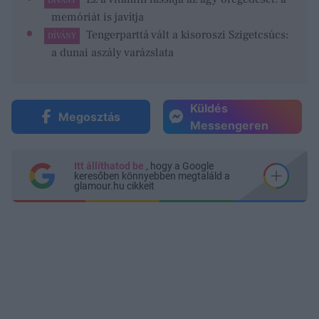
DÍVÁNY
memóriát is javítja
Tengerparttá vált a kisoroszi Szigetcsúcs:
DÍVÁNY
a dunai aszály varázslata
Küldés
Megosztás
Messengeren
Itt állíthatod be
, hogy a Google
keresőben könnyebben megtaláld a
glamour.hu cikkeit