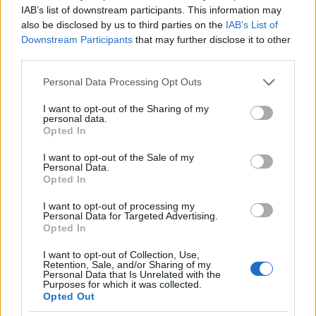
IAB’s list of downstream participants. This information may
tehetjük még izgalmasabbá.
also be disclosed by us to third parties on the
IAB’s List of
Downstream Participants
that may further disclose it to other
third parties.
Please note that this website/app uses one or more Google
Personal Data Processing Opt Outs
services and may gather and store information including but
not limited to your visit or usage behaviour. You may click to
I want to opt-out of the Sharing of my
personal data.
grant or deny consent to Google and its third-party tags to
Opted In
use your data for below specified purposes in below Google
consent section.
I want to opt-out of the Sale of my
Personal Data.
Opted In
I want to opt-out of processing my
Personal Data for Targeted Advertising.
Opted In
I want to opt-out of Collection, Use,
2024 legnagyobb hajszíntrendje már
Retention, Sale, and/or Sharing of my
Personal Data that Is Unrelated with the
most tarol a hírességek között
Purposes for which it was collected.
Opted Out