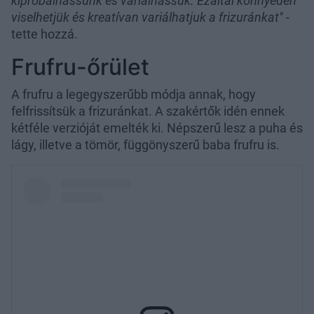
kipróbálhassunk és variálhassuk. Ezáltal könnyedén
viselhetjük és kreatívan variálhatjuk a frizuránkat"
-
tette hozzá.
Frufru-őrület
A frufru a legegyszerűbb módja annak, hogy
felfrissítsük a frizuránkat. A szakértők idén ennek
kétféle verzióját emelték ki. Népszerű lesz a puha és
lágy, illetve a tömör, függönyszerű baba frufru is.