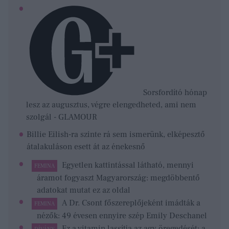
Sorsfordító hónap
lesz az augusztus, végre elengedheted, ami nem
szolgál - GLAMOUR
Billie Eilish-ra szinte rá sem ismerünk, elképesztő
átalakuláson esett át az énekesnő
Egyetlen kattintással látható, mennyi
FEMINA
áramot fogyaszt Magyarország: megdöbbentő
adatokat mutat ez az oldal
A Dr. Csont főszereplőjeként imádták a
FEMINA
nézők: 49 évesen ennyire szép Emily Deschanel
Ez a vitamin lassítja az agy öregedését: a