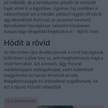
jól működik, de a természetes göndör és textúrált
hajat emeli ki a legjobban. Egyenes haj esetében is
választhatjuk ezt a trendet, például nagyon jól néz ki
egy lekerekített frufruval, az arcunkat keretező
lépcsőzetes hajvágással, valamint közepesen
hosszú lágy rétegekkel kiegészítve is“
- fejti ki Tom.
Hódít a rövid
Az idei évben újra divatba jönnek a rövid hajvágások,
különösen a pixie lesz az, ami meghatározza majd a
rövid formákat. Ezt a kreatív, lágy frizurát
sokféleképpen stylingolhatjuk, ezért különböző
megjelenést és hatást érhetünk el vele.
Magabiztosságot és önbizalmat sugallhatunk, ha
ezt a típusú frizurát választjuk.