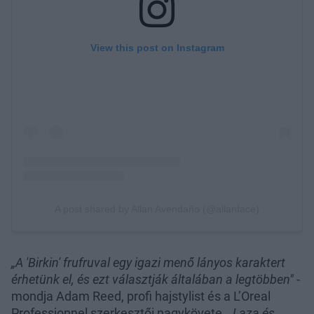
„A 'Birkin' frufruval egy igazi menő lányos karaktert
érhetünk el, és ezt választják általában a legtöbben"
-
mondja Adam Reed, profi hajstylist és a L’Oreal
Professionnel szerkesztői nagykövete.
„Laza és