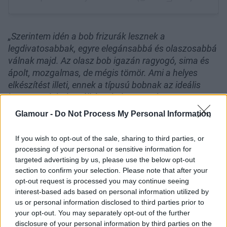
„Szerintem idén a bob frizurák lesznek a
legdivatosabbak, egyre elegánsabbá és olaszosabbá
válnak majd. Az olasz bob igazán ragyogó, sima és
ápolt, mozgalmas, de mégis tömör. Ami a helyes
elkészítést illeti, ennek a típusú bobnak az ideális
hossza valahol az áll és a kulcscsont között
helyezkedik el, úgy, hogy nincsenek benne rétegek"
-
Glamour -
Do Not Process My Personal Information
mondja Dom.
If you wish to opt-out of the sale, sharing to third parties, or
Modern 'midi' frizura
processing of your personal or sensitive information for
targeted advertising by us, please use the below opt-out
A 'midi' hajvágás egy közepes hajhosszúságú
section to confirm your selection. Please note that after your
frizura, ami a rövid és a hosszú hajat ötvözi. Elég
opt-out request is processed you may continue seeing
rövid ahhoz, hogy frissnek és stílusosnak érezzük
interest-based ads based on personal information utilized by
magunkat tőle, ugyanakkor elég hosszú ahhoz, hogy
us or personal information disclosed to third parties prior to
sokoldalúan viselhessük. Idén ezt a trendi fazont
your opt-out. You may separately opt-out of the further
disclosure of your personal information by third parties on the
lágy, szinte észrevehetetlen rétegek kialakításával