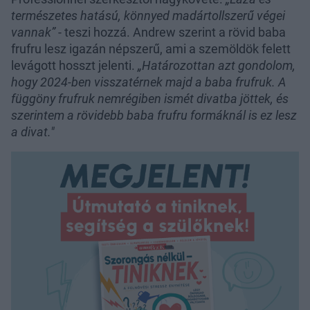
természetes hatású, könnyed madártollszerű végei
vannak”
- teszi hozzá. Andrew szerint a rövid baba
frufru lesz igazán népszerű, ami a szemöldök felett
levágott hosszt jelenti.
„Határozottan azt gondolom,
hogy 2024-ben visszatérnek majd a baba frufruk. A
függöny frufruk nemrégiben ismét divatba jöttek, és
szerintem a rövidebb baba frufru formáknál is ez lesz
a divat."