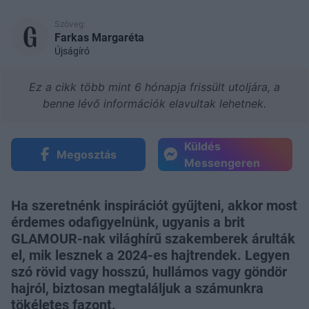
Szöveg:
Farkas Margaréta
Újságíró
Ez a cikk több mint 6 hónapja frissült utoljára, a
benne lévő információk elavultak lehetnek.
Küldés
Megosztás
Messengeren
Ha szeretnénk inspirációt gyűjteni, akkor most
érdemes odafigyelnünk, ugyanis a brit
GLAMOUR-nak világhírű szakemberek árulták
el, mik lesznek a 2024-es hajtrendek. Legyen
szó rövid vagy hosszú, hullámos vagy göndör
hajról, biztosan megtaláljuk a számunkra
tökéletes fazont.