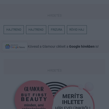
HAJTREND
HAJTREND
FRIZURA
RÖVID HAJ
Kövesd a Glamour cikkeit a
Google hírekben
is!
18 régi 
mint eg
Így néze
mindenna