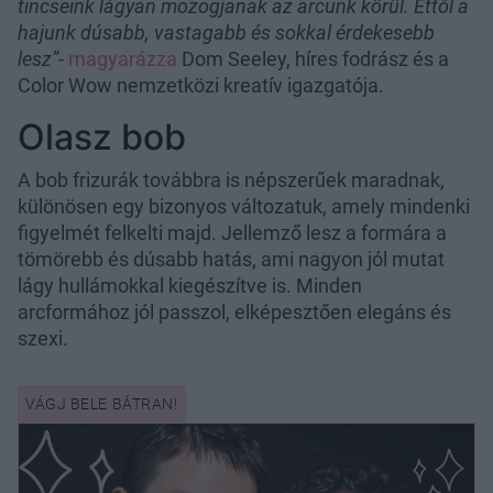
tincseink lágyan mozogjanak az arcunk körül. Ettől a
hajunk dúsabb, vastagabb és sokkal érdekesebb
lesz”
-
magyarázza
Dom Seeley, híres fodrász és a
Color Wow nemzetközi kreatív igazgatója.
Olasz bob
A bob frizurák továbbra is népszerűek maradnak,
különösen egy bizonyos változatuk, amely mindenki
figyelmét felkelti majd. Jellemző lesz a formára a
tömörebb és dúsabb hatás, ami nagyon jól mutat
lágy hullámokkal kiegészítve is. Minden
arcformához jól passzol, elképesztően elegáns és
szexi.