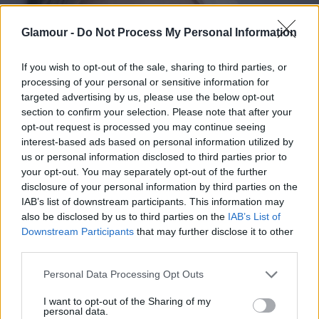
Glamour -
Do Not Process My Personal Information
If you wish to opt-out of the sale, sharing to third parties, or
processing of your personal or sensitive information for
targeted advertising by us, please use the below opt-out
section to confirm your selection. Please note that after your
opt-out request is processed you may continue seeing
interest-based ads based on personal information utilized by
us or personal information disclosed to third parties prior to
your opt-out. You may separately opt-out of the further
disclosure of your personal information by third parties on the
IAB’s list of downstream participants. This information may
also be disclosed by us to third parties on the
IAB’s List of
Downstream Participants
that may further disclose it to other
Tonomárné Dancsó Erika
third parties.
Please note that this website/app uses one or more Google
– Hódít a színes haj! Szupertrendi szeretnél lenni ?
Personal Data Processing Opt Outs
services and may gather and store information including but
Viselj pasztell vagy élénk árnyalatot a hajadban.
not limited to your visit or usage behaviour. You may click to
I want to opt-out of the Sharing of my
Lehet színátmenetes, szivárvány színű, pasztell,
personal data.
grant or deny consent to Google and its third-party tags to