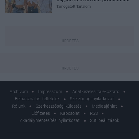
Támogatott Tartalom
Archívum
Impresszum
Adatkezelési tájékoztató
Felhasználási feltételek
Szerzői jogi nyilatkozat
Rólunk
Szerkesztőségi küldetés
Médiaajánlat
Előfizetés
Kapcsolat
RSS
Akadálymentesítési nyilatkozat
Süti beállítások