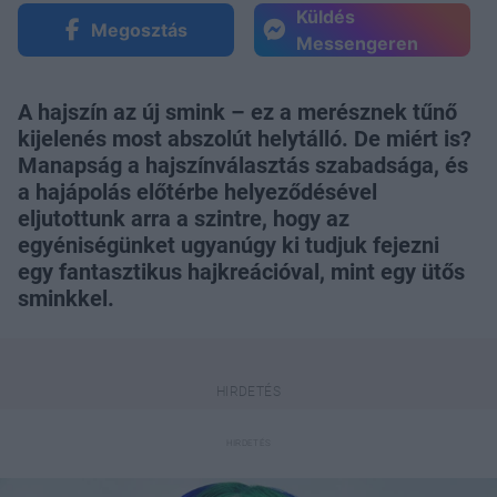
Küldés
Megosztás
Messengeren
A hajszín az új smink – ez a merésznek tűnő
kijelenés most abszolút helytálló. De miért is?
Manapság a hajszínválasztás szabadsága, és
a hajápolás előtérbe helyeződésével
eljutottunk arra a szintre, hogy az
egyéniségünket ugyanúgy ki tudjuk fejezni
egy fantasztikus hajkreációval, mint egy ütős
sminkkel.