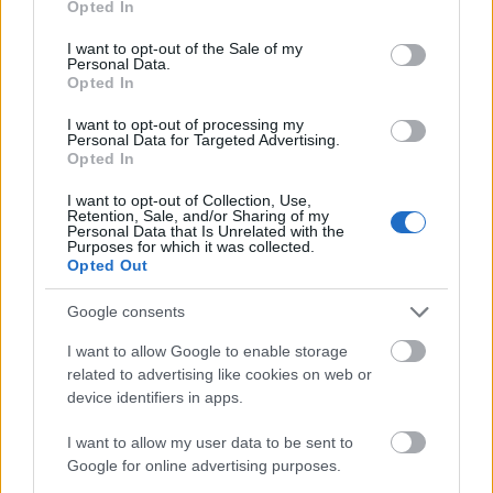
Opted In
vagy extrém, a lényeg, hogy több színből tevődjön
use your data for below specified purposes in below Google
össze. A stílusodra szabott frizurát csakis hozzáértő
consent section.
I want to opt-out of the Sale of my
szakemberrel készíttesd el, így nem fog csalódás
Personal Data.
Opted In
érni a végeredmény láttán. Kedvencem a L`Oréal
Professionnel Colorful Hair terméke, amely vibráló,
I want to opt-out of processing my
hosszantartó színeinek köszönhetően lehetővé
Personal Data for Targeted Advertising.
Opted In
teszi, hogy mindenkinek teljesen személyre szabott
frizurát készítsünk. Imádom!
I want to opt-out of Collection, Use,
Retention, Sale, and/or Sharing of my
Personal Data that Is Unrelated with the
Purposes for which it was collected.
Opted Out
Google consents
I want to allow Google to enable storage
related to advertising like cookies on web or
device identifiers in apps.
I want to allow my user data to be sent to
Google for online advertising purposes.