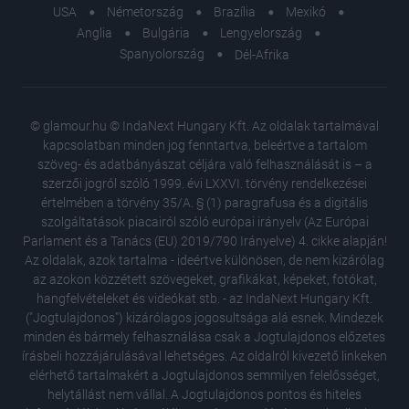
USA
Németország
Brazília
Mexikó
Anglia
Bulgária
Lengyelország
Spanyolország
Dél-Afrika
© glamour.hu © IndaNext Hungary Kft. Az oldalak tartalmával
kapcsolatban minden jog fenntartva, beleértve a tartalom
szöveg- és adatbányászat céljára való felhasználását is – a
szerzői jogról szóló 1999. évi LXXVI. törvény rendelkezései
értelmében a törvény 35/A. § (1) paragrafusa és a digitális
szolgáltatások piacairól szóló európai irányelv (Az Európai
Parlament és a Tanács (EU) 2019/790 Irányelve) 4. cikke alapján!
Az oldalak, azok tartalma - ideértve különösen, de nem kizárólag
az azokon közzétett szövegeket, grafikákat, képeket, fotókat,
hangfelvételeket és videókat stb. - az IndaNext Hungary Kft.
("Jogtulajdonos") kizárólagos jogosultsága alá esnek. Mindezek
minden és bármely felhasználása csak a Jogtulajdonos előzetes
írásbeli hozzájárulásával lehetséges. Az oldalról kivezető linkeken
elérhető tartalmakért a Jogtulajdonos semmilyen felelősséget,
6 dal, 
helytállást nem vállal. A Jogtulajdonos pontos és hiteles
ikonikus