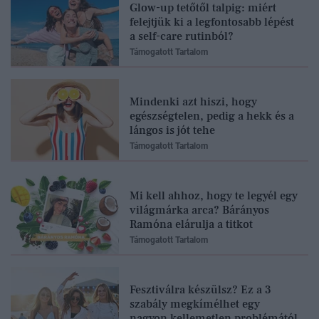
Glow-up tetőtől talpig: miért
felejtjük ki a legfontosabb lépést
a self-care rutinból?
Támogatott Tartalom
Mindenki azt hiszi, hogy
egészségtelen, pedig a hekk és a
lángos is jót tehe
Támogatott Tartalom
Mi kell ahhoz, hogy te legyél egy
világmárka arca? Bárányos
Ramóna elárulja a titkot
Támogatott Tartalom
Fesztiválra készülsz? Ez a 3
szabály megkímélhet egy
nagyon kellemetlen problémától