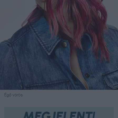
Égő vörös