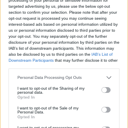
processing of your personal or sensitive information for
van a bőrre a tej. A laktóztartam miatt rengeteg
targeted advertising by us, please use the below opt-out
aminósav és vitamin van a tejben, ami táplálja és
section to confirm your selection. Please note that after your
hidratálja a bőrt, valamint csökkenti az irritációkat.
opt-out request is processed you may continue seeing
interest-based ads based on personal information utilized by
Szóval úgy tűnik, Mariah ötlete csak elsőre tűnik
us or personal information disclosed to third parties prior to
badarságnak, valójában tényleg remek
your opt-out. You may separately opt-out of the further
szépségtrükk a tejben fürdés. Te kipróbálnád?
disclosure of your personal information by third parties on the
IAB’s list of downstream participants. This information may
Mariah Carey drámai fogyása: ez lehet a titok
also be disclosed by us to third parties on the
IAB’s List of
Downstream Participants
that may further disclose it to other
Mariah Carey drámai fogyása: ez lehet a titok
third parties.
Please note that this website/app uses one or more Google
Personal Data Processing Opt Outs
services and may gather and store information including but
not limited to your visit or usage behaviour. You may click to
I want to opt-out of the Sharing of my
personal data.
grant or deny consent to Google and its third-party tags to
Opted In
use your data for below specified purposes in below Google
consent section.
I want to opt-out of the Sale of my
Personal Data.
Opted In
I want to opt-out of processing my