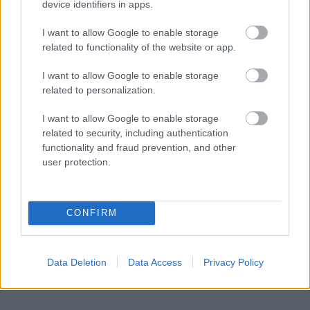
device identifiers in apps.
I want to allow Google to enable storage
related to functionality of the website or app.
I want to allow Google to enable storage
related to personalization.
I want to allow Google to enable storage
related to security, including authentication
functionality and fraud prevention, and other
user protection.
Küldés
Megosztás
Messengeren
CONFIRM
Itt állíthatod be
, hogy a Google
keresőben könnyebben megtaláld a
glamour.hu cikkeit
Data Deletion
Data Access
Privacy Policy