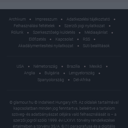
Archívum
Impresszum
Adatkezelési tájékoztató
Felhasználási feltételek
Szerzői jogi nyilatkozat
Rólunk
Szerkesztőségi küldetés
Médiaajánlat
Előfizetés
Kapcsolat
RSS
Akadálymentesítési nyilatkozat
Süti beállítások
USA
Németország
Brazília
Mexikó
Anglia
Bulgária
Lengyelország
Spanyolország
Dél-Afrika
© glamour.hu © IndaNext Hungary Kft. Az oldalak tartalmával
kapcsolatban minden jog fenntartva, beleértve a tartalom
szöveg- és adatbányászat céljára való felhasználását is – a
szerzői jogról szóló 1999. évi LXXVI. törvény rendelkezései
értelmében a törvény 35/A. § (1) paragrafusa és a digitális