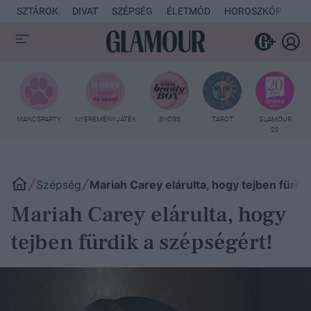
SZTÁROK
DIVAT
SZÉPSÉG
ÉLETMÓD
HOROSZKÓP
KU
MANCSPARTY
NYEREMÉNYJÁTÉK
SYOSS
TAROT
GLAMOUR
20
Szépség
Mariah Carey elárulta, hogy tejben fürdi
Mariah Carey elárulta, hogy
tejben fürdik a szépségért!