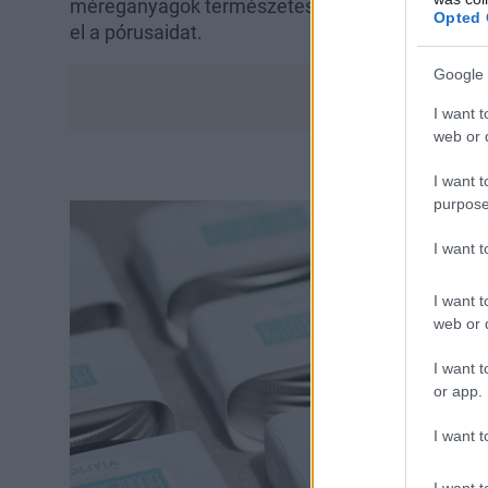
méreganyagok természetesen tudjanak távozni a
Opted 
el a pórusaidat.
Google 
I want t
web or d
I want t
purpose
I want 
I want t
web or d
I want t
or app.
I want t
I want t