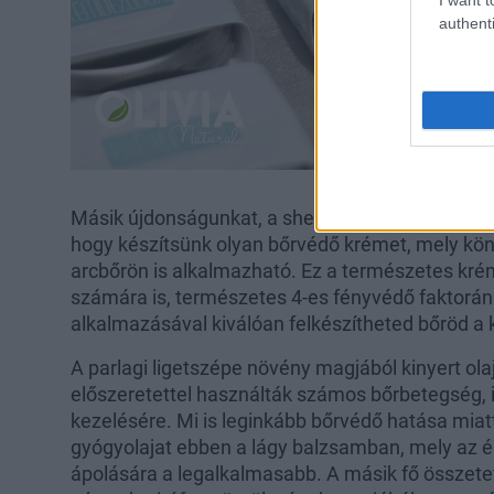
authenti
Másik újdonságunkat, a shea-vajas ligetszépe bal
hogy készítsünk olyan bőrvédő krémet, mely kö
arcbőrön is alkalmazható. Ez a természetes kré
számára is, természetes 4-es fényvédő faktorá
alkalmazásával kiválóan felkészítheted bőröd a
A parlagi ligetszépe növény magjából kinyert olaj
előszeretettel használták számos bőrbetegség, i
kezelésére. Mi is leginkább bőrvédő hatása miat
gyógyolajat ebben a lágy balzsamban, mely az ér
ápolására a legalkalmasabb. A másik fő összetev