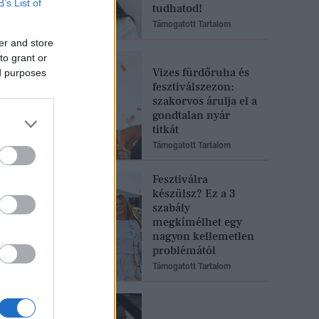
B’s List of
tudhatod!
Támogatott Tartalom
er and store
to grant or
Vizes fürdőruha és
ed purposes
fesztiválszezon:
szakorvos árulja el a
gondtalan nyár
titkát
Támogatott Tartalom
Fesztiválra
készülsz? Ez a 3
szabály
megkímélhet egy
nagyon kellemetlen
problémától
Támogatott Tartalom