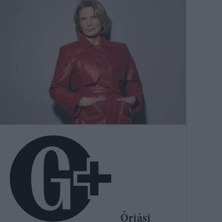
Óriási