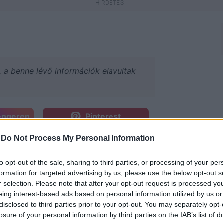
a, a benne lévő információk elavultak
engeren
Pinterest
-
Do Not Process My Personal Information
nk működése átalakul, mely több
l. A több mint 10 éves múlttal
to opt-out of the sale, sharing to third parties, or processing of your per
 gyártó Olivia Natural életében
formation for targeted advertising by us, please use the below opt-out s
r selection. Please note that after your opt-out request is processed y
ezdve két olyan újdonsággal,
eing interest-based ads based on personal information utilized by us or
tek: ezek az illatmentes
disclosed to third parties prior to your opt-out. You may separately opt-
védő és ápoló krém – a shea-vajas
losure of your personal information by third parties on the IAB’s list of