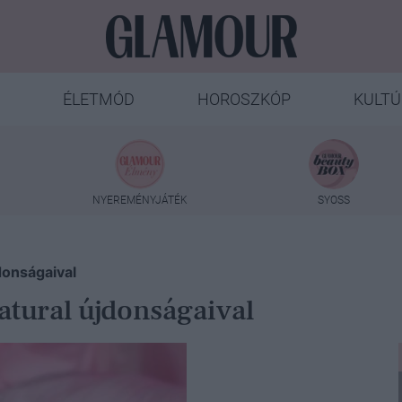
ÉLETMÓD
HOROSZKÓP
KULTÚ
NYEREMÉNYJÁTÉK
SYOSS
donságaival
atural újdonságaival