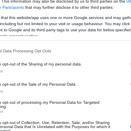
. This information may also be disclosed by us to third parties on the
IA
Participants
that may further disclose it to other third parties.
 that this website/app uses one or more Google services and may gath
including but not limited to your visit or usage behaviour. You may click 
 to Google and its third-party tags to use your data for below specifi
ogle consent section.
tát, az illatmentes krémdezodort azon
y bőrük miatt nem használhatnak
l Data Processing Opt Outs
tatós anyukák, akiknek kisbabái
o opt-out of the Sharing of my personal data.
arakteres illatára. A kizárólag shea-
In
eményítőt tartalmazó illatmentes
ségmegkötő hatását, így illóolajok
o opt-out of the Sale of my Personal Data.
an a nyári fokozott izzadás elkerülése
In
al gazdagított dezodorjainktól eltérően
használatát.
to opt-out of processing my Personal Data for Targeted
ing.
az, hogy egytől egyig garantáltan
In
e kémiai vegyülettől mentes, 100%-ban
o opt-out of Collection, Use, Retention, Sale, and/or Sharing
 melyekkel elősegítheted, hogy a
ersonal Data that Is Unrelated with the Purposes for which it
lected.