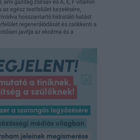
 ami gazdag zsírsav és A, E, F vitamin
s az egész testfelület kezelésére,
szívódva hosszantartó hidratáló hatást
őrfelület regenerálódását és csökkenti a
lentősen javítja az ekcéma és a