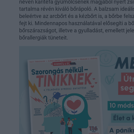
néven karitéfa gyümölcsének magjából nyert zsír,
tartalma révén kiváló bőrápoló. A balzsam ideáli
beleértve az arcbőrt és a kézbőrt is, a bőrbe fel
fejt ki. Mindennapos használatával elősegíti a b
bőrszárazságot, illetve a gyulladást, emellett je
bőrallergiák tüneteit.