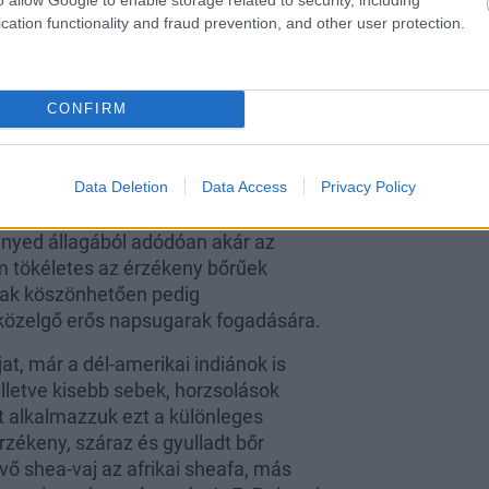
cation functionality and fraud prevention, and other user protection.
CONFIRM
Data Deletion
Data Access
Privacy Policy
zsamot az a vásárlói igény ihlette,
nnyed állagából adódóan akár az
m tökéletes az érzékeny bőrűek
nak köszönhetően pedig
 közelgő erős napsugarak fogadására.
at, már a dél-amerikai indiánok is
lletve kisebb sebek, horzsolások
t alkalmazzuk ezt a különleges
zékeny, száraz és gyulladt bőr
ő shea-vaj az afrikai sheafa, más