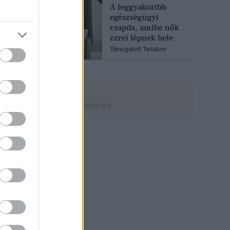
A leggyakoribb
egészségügyi
csapda, amibe nők
ezrei lépnek bele
Támogatott Tartalom