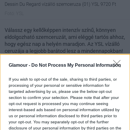
Dessin Du Regard vízálló szemceruza (01) YSL 9720 Ft
Fotó:
YSL
Válassz egy kellőképpen intenzív színű, könnyen
eldolgozható szemceruzát, ami eléggé tartós ahhoz,
hogy egész nap a helyén maradjon. Az YSL vízálló
ceruzája a legjobb barátod lesz a mindennapokban!
Glamour -
Do Not Process My Personal Information
If you wish to opt-out of the sale, sharing to third parties, or
processing of your personal or sensitive information for
targeted advertising by us, please use the below opt-out
section to confirm your selection. Please note that after your
opt-out request is processed you may continue seeing
interest-based ads based on personal information utilized by
us or personal information disclosed to third parties prior to
your opt-out. You may separately opt-out of the further
disclosure of your personal information by third parties on the