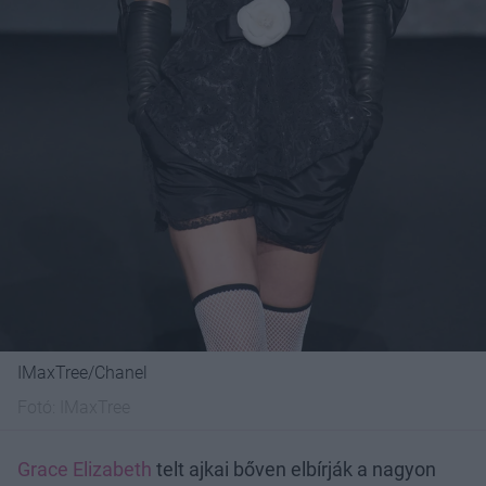
IMaxTree/Chanel
Fotó:
IMaxTree
Grace Elizabeth
telt ajkai bőven elbírják a nagyon