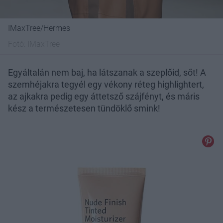
IMaxTree/Hermes
Fotó:
IMaxTree
Egyáltalán nem baj, ha látszanak a szeplőid, sőt! A
szemhéjakra tegyél egy vékony réteg highlightert,
az ajkakra pedig egy áttetsző szájfényt, és máris
kész a természetesen tündöklő smink!