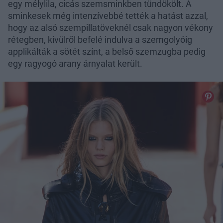
egy mélylila, cicás szemsminkben tündökölt. A
sminkesek még intenzívebbé tették a hatást azzal,
hogy az alsó szempillatöveknél csak nagyon vékony
rétegben, kivülről befelé indulva a szemgolyóig
applikálták a sötét színt, a belső szemzugba pedig
egy ragyogó arany árnyalat került.