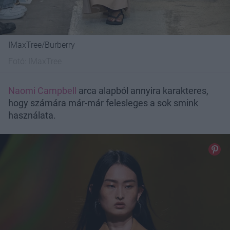
IMaxTree/Burberry
Fotó:
IMaxTree
Naomi Campbell
arca alapból annyira karakteres,
hogy számára már-már felesleges a sok smink
használata.