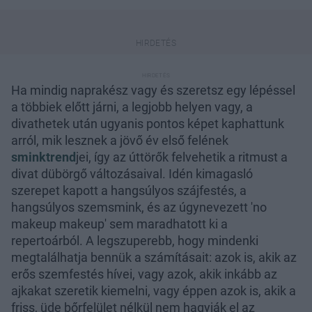
Ha mindig naprakész vagy és szeretsz egy lépéssel
a többiek előtt járni, a legjobb helyen vagy, a
divathetek után ugyanis pontos képet kaphattunk
arról, mik lesznek a jövő év első felének
sminktrend
jei, így az úttörők felvehetik a ritmust a
divat dübörgő változásaival. Idén kimagasló
szerepet kapott a hangsúlyos szájfestés, a
hangsúlyos szemsmink, és az úgynevezett 'no
makeup makeup' sem maradhatott ki a
repertoárból. A legszuperebb, hogy mindenki
megtalálhatja bennük a számításait: azok is, akik az
erős szemfestés hívei, vagy azok, akik inkább az
ajkakat szeretik kiemelni, vagy éppen azok is, akik a
friss, üde bőrfelület nélkül nem hagyják el az