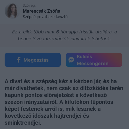
Szöveg:
Marencsák Zsófia
Szépségrovat-szerkesztő
Ez a cikk több mint 6 hónapja frissült utoljára, a
benne lévő információk elavultak lehetnek.
Küldés
Megosztás
Messengeren
A divat és a szépség kéz a kézben jár, és ha
már divathetek, nem csak az öltözködés terén
kapunk pontos előrejelzést a következő
szezon irányzatairól. A kifutókon tűpontos
képet festenek arról is, mik lesznek a
következő időszak hajtrendjei és
sminktrendjei.