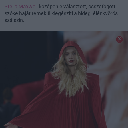
Stella Maxwell
középen elválasztott, összefogott
szőke haját remekül kiegészíti a hideg, élénkvörös
szájszín.