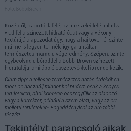
Fotó:
BobbiBrown
Középről, az orrtól kifelé, az arc szélei felé haladva
vidd fel a színezett hidratálódat vagy a vékony
textúrájú alapozódat úgy, hogy a haj töveinél szinte
már ne is legyen termék, így garantáltan
természetes marad a végeredmény. Szépen, szinte
egybeolvad a bőröddel a Bobbi Brown színezett
hidratálója, ami ápoló összetevőkkel is rendelkezik.
Glam-tipp: a teljesen természetes hatás érdekében
most ne használj mindenhol púdert, csak a kényes
területeken, ahol könnyen összegyűlik az alapozó
vagy a korrektor, például a szem alatt, vagy az orr
melletti területeken! Engedd fényleni az arc többi
részét!
Tekintélyt parancsoló ajkak