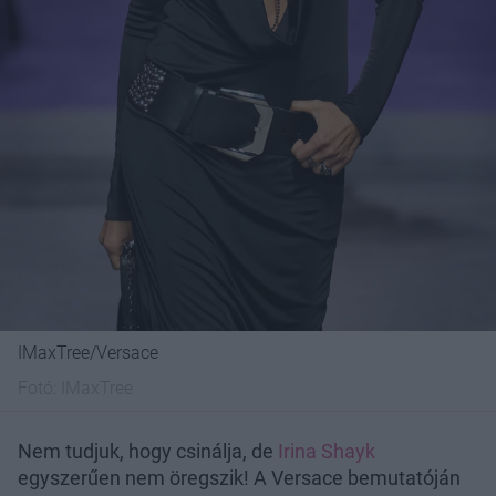
IMaxTree/Versace
Fotó:
IMaxTree
Nem tudjuk, hogy csinálja, de
Irina Shayk
egyszerűen nem öregszik! A Versace bemutatóján