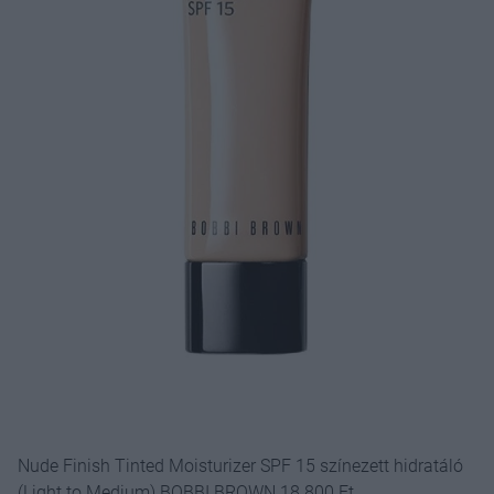
Nude Finish Tinted Moisturizer SPF 15 színezett hidratáló
(Light to Medium) BOBBI BROWN 18 800 Ft