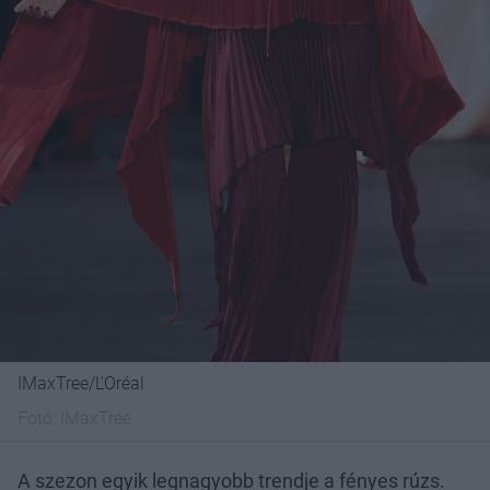
IMaxTree/L'Oréal
Fotó:
IMaxTree
A szezon egyik legnagyobb trendje a fényes rúzs.