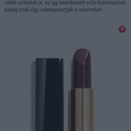
sötét színeket is, az így keletkezett erős kontrasztok
pedig csak úgy odatapasztják a szemeket.
Különle
rajongók
A női te
megelőz