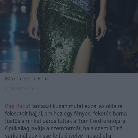
IMaxTree/Tom Ford
Fotó:
IMaxTree
Gigi Hadid
fantasztikusan mutat ezzel az oldalra
felcsatolt hajjal, amihez egy fényes, feketés barna
füstös sminket párosítottak a Tom Ford kifutójára.
Optikailag javítja a szemformát, ha a szem külső
sarkainál egy kissé felfelé ívelve mosod el a