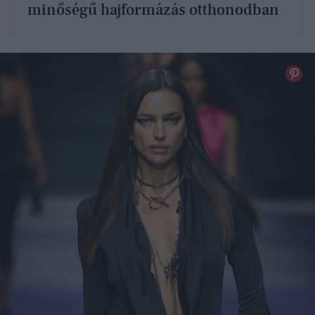
minőségű hajformázás otthonodban