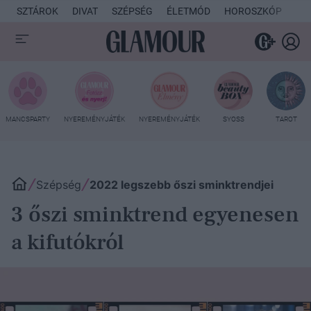
SZTÁROK
DIVAT
SZÉPSÉG
ÉLETMÓD
HOROSZKÓP
KU
MANCSPARTY
NYEREMÉNYJÁTÉK
NYEREMÉNYJÁTÉK
SYOSS
TAROT
Szépség
2022 legszebb őszi sminktrendjei
3 őszi sminktrend egyenesen
a kifutókról