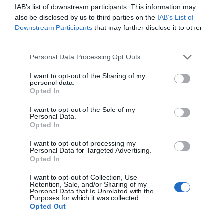
IAB’s list of downstream participants. This information may
also be disclosed by us to third parties on the
IAB’s List of
Downstream Participants
that may further disclose it to other
3 őszi hajtrend a kifutókról, amit te is
third parties.
könnyen elkészíthetsz otthon
Please note that this website/app uses one or more Google
Personal Data Processing Opt Outs
services and may gather and store information including but
not limited to your visit or usage behaviour. You may click to
I want to opt-out of the Sharing of my
personal data.
Glam-tipp: ha biztosra akarsz menni, tegyél a ceruza
grant or deny consent to Google and its third-party tags to
Opted In
tetejére egy tetszőleges színű szemhéjpúdert, amivel
use your data for below specified purposes in below Google
consent section.
még jobban lefixálod, így naphosszat mozdulatlan
I want to opt-out of the Sale of my
Personal Data.
marad!
Opted In
Letisztult elegancia
I want to opt-out of processing my
Personal Data for Targeted Advertising.
Opted In
Lehet, hogy közhely, de igaz: mindenki úgy szép,
ahogy van, a nude trendvonal pedig ezt a tényt
I want to opt-out of Collection, Use,
Retention, Sale, and/or Sharing of my
kívánja megerősíteni. Persze ez nem azt jelenti,
Personal Data that Is Unrelated with the
hogy nem használunk sminket, hanem azt, hogy a
Purposes for which it was collected.
Opted Out
sminket úgy használjuk, hogy az mások számára