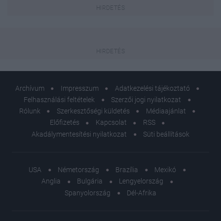
Archívum
Impresszum
Adatkezelési tájékoztató
Felhasználási feltételek
Szerzői jogi nyilatkozat
Rólunk
Szerkesztőségi küldetés
Médiaajánlat
Előfizetés
Kapcsolat
RSS
Akadálymentesítési nyilatkozat
Süti beállítások
USA
Németország
Brazília
Mexikó
Anglia
Bulgária
Lengyelország
Spanyolország
Dél-Afrika