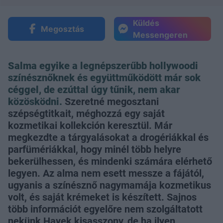
Küldés
Megosztás
Messengeren
Salma egyike a legnépszerűbb hollywoodi
színésznőknek és együttműködött már sok
céggel, de ezúttal úgy tűnik, nem akar
közösködni.
Szeretné megosztani
szépségtitkait, méghozzá egy saját
kozmetikai kollekción keresztül. Már
megkezdte a tárgyalásokat a drogériákkal és
parfümériákkal, hogy minél több helyre
bekerülhessen, és mindenki számára elérhető
legyen. Az alma nem esett messze a fájától,
ugyanis a színésznő nagymamája kozmetikus
volt, és saját krémeket is készített. Sajnos
több információt egyelőre nem szolgáltatott
nekünk Hayek kisasszony, de ha ilyen