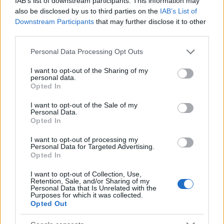
IAB’s list of downstream participants. This information may
also be disclosed by us to third parties on the
IAB’s List of
Downstream Participants
that may further disclose it to other
third parties.
Please note that this website/app uses one or more Google
Personal Data Processing Opt Outs
services and may gather and store information including but
not limited to your visit or usage behaviour. You may click to
I want to opt-out of the Sharing of my
personal data.
grant or deny consent to Google and its third-party tags to
Opted In
use your data for below specified purposes in below Google
consent section.
I want to opt-out of the Sale of my
Personal Data.
Opted In
I want to opt-out of processing my
Personal Data for Targeted Advertising.
Opted In
Küldés
Megosztás
Messengeren
I want to opt-out of Collection, Use,
Retention, Sale, and/or Sharing of my
Personal Data that Is Unrelated with the
Purposes for which it was collected.
Itt állíthatod be
, hogy a Google
Opted Out
keresőben könnyebben megtaláld a
glamour.hu cikkeit