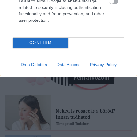
I want to allow Google to enable storage
related to security, including authentication
functionality and fraud prevention, and other
user protection.
CONFIRM
Data Deletion
Data Access
Privacy Policy
Feliratkozom
Neked is rosaceás a bőrőd?
Innen tudhatod!
Támogatott Tartalom