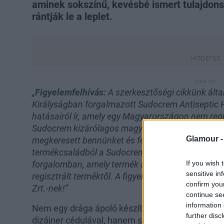
aminek sokszínű, kevésbé ismert tulajdon
rántják le a leplet.
„
Figyelemfelhívás:
A szerkesztőségi cikkünk által
Királyságban forgalmazott Sudocrem Antiseptic
hatásairól ír, amely egy Magyarországon nem regi
Sudocrem kizárólagos magyarországi forgalmazój
Glamour 
megkeresett bennünket és felhívta figyelmünke
termékcsaládból a Sudocrem védőkrém érhető el
If you wish 
forgalomban, amely termék azonban különbözik a
sensitive in
regisztrált terméktől. A figyelemfelhívást ezúto
confirm you
Zrt.-nek!”
continue se
information 
Nem egy drága ápoló készítmény, sokat ígérő, b
further disc
dizájner cédulával, hanem sokak fürdőszobáján