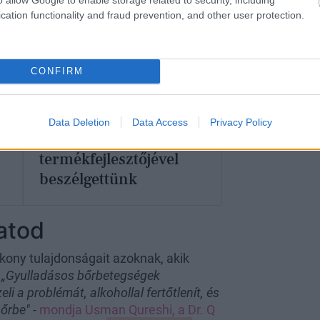
cation functionality and fraud prevention, and other user protection.
Tudtad, hogy itthon is
CONFIRM
készülnek kimagasló
minőségű
kozmetikumok? Az
Data Deletion
Data Access
Privacy Policy
Alveola
termékfejlesztőjével
beszélgettünk
atod
ony tulajdonságait azoknak, akik
.
„Gyulladásos bőrbetegségek
i a problémát, alkohollal fertőtlenít, és
bőrbe"
-
mondja Usman Qureshi, a Dr. Q