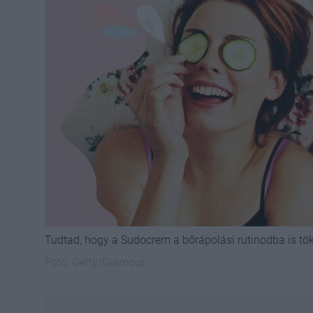
Tudtad, hogy a Sudocrem a bőrápolási rutinodba is tö
Fotó:
Getty/Glamour