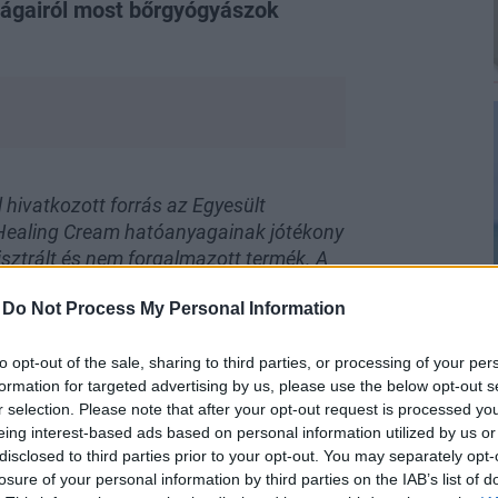
ságairól most bőrgyógyászok
 hivatkozott forrás az Egyesült
 Healing Cream hatóanyagainak jótékony
sztrált és nem forgalmazott termék. A
a a cikk közzétételét követően
-
Do Not Process My Personal Information
t, hogy Magyarországon a Sudocrem
, mely kozmetikumként van
to opt-out of the sale, sharing to third parties, or processing of your per
z Egyesült Királyságban gyógyszerként
formation for targeted advertising by us, please use the below opt-out s
n is megköszönjük a Teva Gyógyszergyár
r selection. Please note that after your opt-out request is processed y
eing interest-based ads based on personal information utilized by us or
disclosed to third parties prior to your opt-out. You may separately opt-
onyolult tudományos háttérrel és
losure of your personal information by third parties on the IAB’s list of
ak alaptartozéka a
Sudocrem
. Hosszú