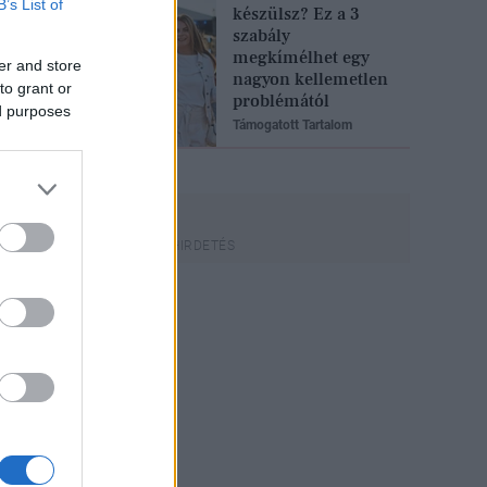
B’s List of
készülsz? Ez a 3
szabály
megkímélhet egy
er and store
nagyon kellemetlen
to grant or
problémától
ed purposes
Támogatott Tartalom