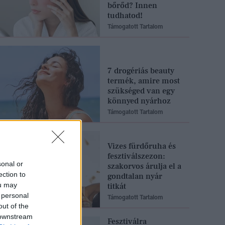
bőrőd? Innen
tudhatod!
Támogatott Tartalom
7 drogériás beauty
termék, amire most
szükséged van egy
könnyed nyárhoz
Támogatott Tartalom
Vizes fürdőruha és
fesztiválszezon:
sonal or
szakorvos árulja el a
ection to
gondtalan nyár
ou may
titkát
 personal
Támogatott Tartalom
out of the
 downstream
Fesztiválra