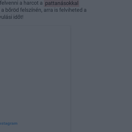
 felvenni a harcot a
pattanásokkal
a bőröd felszínén, arra is felviheted a
lási időt!