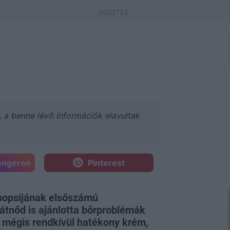
a, a benne lévő információk elavultak
engeren
Pinterest
 popsijának elsőszámú
átnőd is ajánlotta bőrproblémák
 mégis rendkívül hatékony krém,