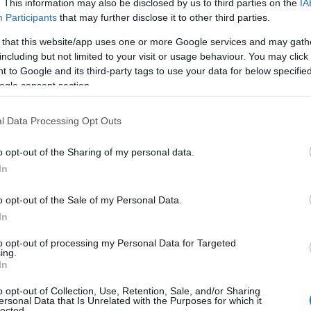
. This information may also be disclosed by us to third parties on the
IA
tően szolgálta hűen a különféle
Participants
that may further disclose it to other third parties.
zen a legmakacsabb pattanásokig. Azt
 that this website/app uses one or more Google services and may gath
ozitív tulajdonságai mellett sokrétűen
including but not limited to your visit or usage behaviour. You may click 
tményről van szó, ami a
 to Google and its third-party tags to use your data for below specifi
képpen hatékony ahhoz, hogy változást
ogle consent section.
bőrgyógyászokat
, hogy osszák meg
 és annak a bőrre gyakorolt jótékony
l Data Processing Opt Outs
o opt-out of the Sharing of my personal data.
In
o opt-out of the Sale of my Personal Data.
In
to opt-out of processing my Personal Data for Targeted
ing.
encvenedik évfordulóját, amit egy
In
ith-nek köszönhetünk. A krém már
o opt-out of Collection, Use, Retention, Sale, and/or Sharing
b sérülések kezelésénél, és szép
ersonal Data that Is Unrelated with the Purposes for which it
 siker titkát a bőrgyógyászok sem
lected.