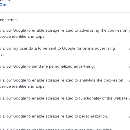
Out
 Clinic alapítója szerint
„a Sudocrem
merek, de én imádom. Többnyire
yi más jótékony hatása van még, és
consents
o allow Google to enable storage related to advertising like cookies on
evice identifiers in apps.
 bőrösszehúzó hatása miatt
sében célravezető. Egy másik
o allow my user data to be sent to Google for online advertising
a kipirosodott, kirepedezett, sérült
s.
sét. Utóbbi miatt
fontos kiemelni, hogy
to allow Google to send me personalized advertising.
tinba és segít a bőrporblémák
nem alkalmazható
.
„A Sudocrem
o allow Google to enable storage related to analytics like cookies on
 eltömítheti a pórusokat. A lanolin és a
evice identifiers in apps.
nél bőrérzékenységet és allergiás
n irritációt tapasztal, feltétlenül abba
o allow Google to enable storage related to functionality of the website
tet Dr. Salome
.
o allow Google to enable storage related to personalization.
o allow Google to enable storage related to security, including