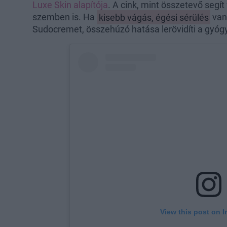
Luxe Skin alapítója
. A cink, mint összetevő segít
szemben is. Ha
kisebb vágás, égési sérülés
van 
Sudocremet, összehúzó hatása lerövidíti a gyógyu