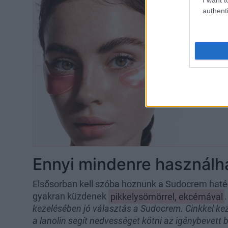
authenti
Ennyi mindenre használh
Elsősorban kell szóba hoznunk a Sudocrem haték
gyakran küzdenek
pikkelysömörrel, ekcémával
kezelésében jó választás a Sudocrem. Cinkkel kezel
a lanolin segít nedvességet kötni az igénybevett 