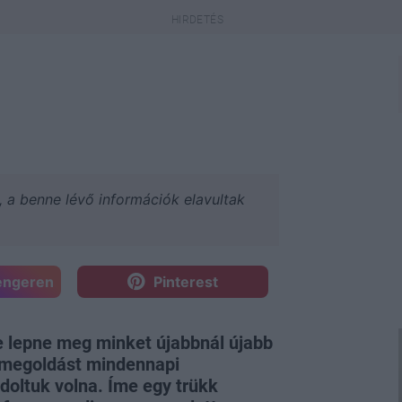
a, a benne lévő információk elavultak
engeren
Pinterest
e lepne meg minket újabbnál újabb
 megoldást mindennapi
oltuk volna. Íme egy trükk