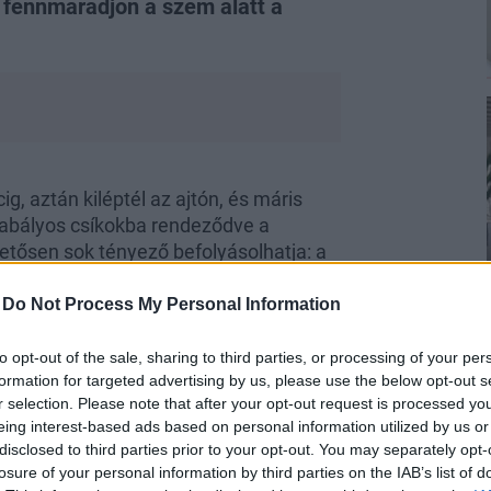
 fennmaradjon a szem alatt a
ig, aztán kiléptél az ajtón, és máris
zabályos csíkokba rendeződve a
etősen sok tényező befolyásolhatja: a
 jelent, de a normál bőrűek esetében is
szonyok hatására. Ha egy kicsit
-
Do Not Process My Personal Information
a napsütéstől, máris felbukkanhatnak
sminkesként és szépségbloggerként
to opt-out of the sale, sharing to third parties, or processing of your per
formation for targeted advertising by us, please use the below opt-out s
meg a megoldást nők ezreinek
r selection. Please note that after your opt-out request is processed y
szantartó,
tökéletes szem alatti
eing interest-based ads based on personal information utilized by us or
disclosed to third parties prior to your opt-out. You may separately opt-
losure of your personal information by third parties on the IAB’s list of