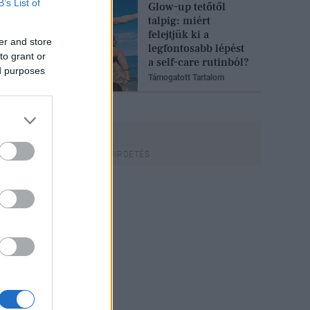
B’s List of
Glow-up tetőtől
talpig: miért
felejtjük ki a
er and store
legfontosabb lépést
to grant or
a self-care rutinból?
ed purposes
Támogatott Tartalom