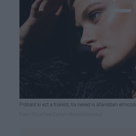
Próbáld ki ezt a trükköt, ha neked is állandóan elmozd
Fotó:
IMaxTree/Zuhair Murad/Glamour