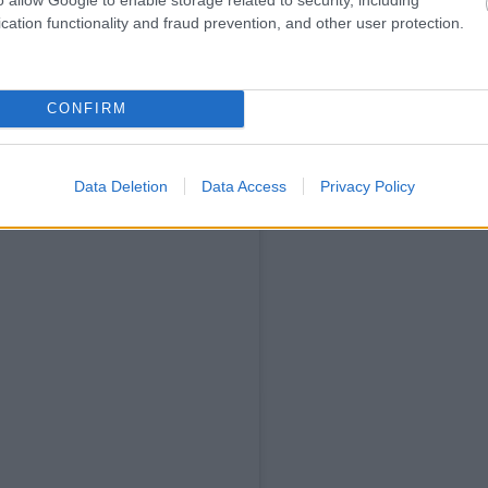
tt végű ecsetet (ez azért fontos, hogy
cation functionality and fraud prevention, and other user protection.
gítségével az alsó szempillatőnél
 erre a felületre applikálja a púdert.
A
gy tűnik, mindenkinél beválik, aki
simább, egységesebb bőrfelületet
CONFIRM
s felvisszük, ahova egyébként nem
Data Deletion
Data Access
Privacy Policy