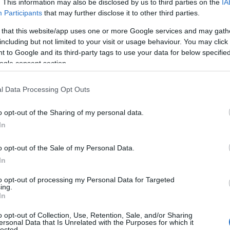
. This information may also be disclosed by us to third parties on the
IA
Participants
that may further disclose it to other third parties.
 that this website/app uses one or more Google services and may gath
including but not limited to your visit or usage behaviour. You may click 
 to Google and its third-party tags to use your data for below specifi
Zseniális
ogle consent section.
sminktrükkök, amikkel
bombabiztosan
l Data Processing Opt Outs
elfedheted a
o opt-out of the Sharing of my personal data.
pattanásokat
In
o opt-out of the Sale of my Personal Data.
örnyék
In
san vidd fel a szemkörnyékedre, hogy
to opt-out of processing my Personal Data for Targeted
hiszen a smink tartósságának kulcsa nem
ing.
In
túrákat egymásra rétegezzük. Olyan ez,
 nem teszel valamilyen
o opt-out of Collection, Use, Retention, Sale, and/or Sharing
ersonal Data that Is Unrelated with the Purposes for which it
s az egymásra tett sorok egyszerűen
lected.