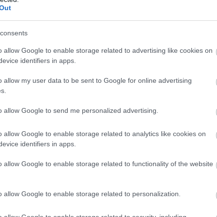
Out
consents
o allow Google to enable storage related to advertising like cookies on
evice identifiers in apps.
em teljesen sima, nem olyan, mintha
o allow my user data to be sent to Google for online advertising
atti bőrön lehetnek olyan pici ráncok,
s.
sszük a korrektort, és mondjuk
to allow Google to send me personalized advertising.
nket. Tehát közvetlenül a szem alatti
nem annyira egyszerű a kívánt
o allow Google to enable storage related to analytics like cookies on
evice identifiers in apps.
o allow Google to enable storage related to functionality of the website
o allow Google to enable storage related to personalization.
problémát, hogy
miután feltette a
o allow Google to enable storage related to security, including