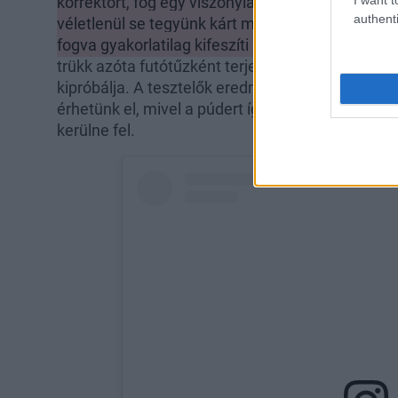
korrektort, fog egy viszonylag vékony, lekerekíte
authenti
véletlenül se tegyünk kárt magunkba), aminek se
fogva gyakorlatilag kifeszíti a szem alatti bőrt, és
trükk azóta futótűzként terjed az interneten, és ú
kipróbálja. A tesztelők eredményei alapján egy 
érhetünk el, mivel a púdert így olyan helyekre i
kerülne fel.