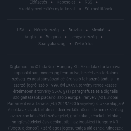
Előfizetés
Kapcsolat
RSS
Akadálymentesítési nyilatkozat
Süti beállítások
USA
Németország
Brazília
Mexikó
Anglia
Bulgária
Lengyelország
Spanyolország
Dél-Afrika
© glamour.hu © IndaNext Hungary Kft. Az oldalak tartalmával
kapcsolatban minden jog fenntartva, beleértve a tartalom
szöveg- és adatbányászat céljára való felhasználását is – a
szerzői jogról szóló 1999. évi LXXVI. törvény rendelkezései
értelmében a törvény 35/A. § (1) paragrafusa és a digitális
szolgáltatások piacairól szóló európai irányelv (Az Európai
Parlament és a Tanács (EU) 2019/790 Irányelve) 4. cikke alapján!
Az oldalak, azok tartalma - ideértve különösen, de nem kizárólag
az azokon közzétett szövegeket, grafikákat, képeket, fotókat,
hangfelvételeket és videókat stb. - az IndaNext Hungary Kft.
("Jogtulajdonos") kizárólagos jogosultsága alá esnek. Mindezek