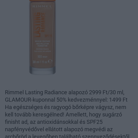
Rimmel Lasting Radiance alapozó 2999 Ft/30 ml,
GLAMOUR-kuponnal 50% kedvezménnyel: 1499 Ft
Ha egészséges és ragyogó bőrképre vágysz, nem
kell tovább keresgélned! Amellett, hogy sugárzó
finisht ad, az antioxidánsokkal és SPF25
napfényvédővel ellátott alapozó megvédi az
arcbőröd a levegőben található szennyeződésektől