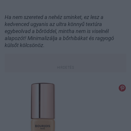
Ha nem szereted a nehéz sminket, ez lesz a
kedvenced ugyanis az ultra könnyű textúra
egybeolvad a bőröddel, mintha nem is viselnél
alapozót! Minimalizálja a bőrhibákat és ragyogó
külsőt kölcsönöz.