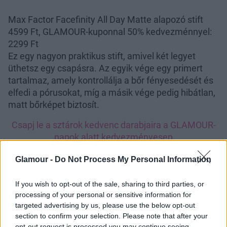
Max Factor Facefinity All Day Matte alapozó stift
4599 Ft, GLAMOUR-kuponnal 50% kedvezménnyel:
2299 Ft
Ez egy nagyon praktikus stift, amivel két legyet
üthetsz egy csapásra. Az egyik vége egy primert
tartalmaz, amely kontrollálja a bőr fényesedését és
elfedi a pórusokat, míg a másik vége pedig hibátlan,
matt bőrképet biztosít.
Csapj le a sztárok kedvenc darabjaira a GLAMOUR-
napok alatt kedvezményesen
Csapj le a sztárok kedvenc darabjaira a GLAMOUR-
Glamour -
Do Not Process My Personal Information
napok alatt kedvezményesen
If you wish to opt-out of the sale, sharing to third parties, or
processing of your personal or sensitive information for
targeted advertising by us, please use the below opt-out
section to confirm your selection. Please note that after your
opt-out request is processed you may continue seeing