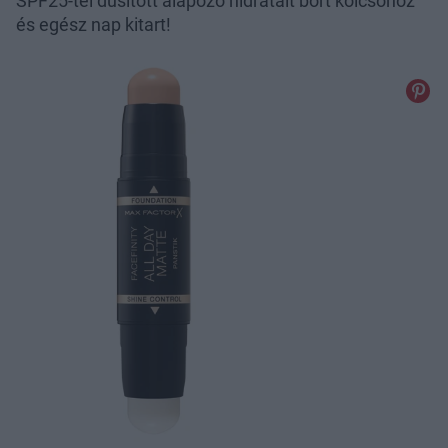
SPF25-tel dúsított alapozó hidratált bőrt kölcsönöz
és egész nap kitart!