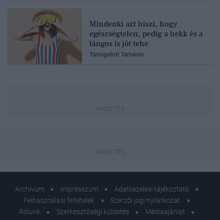
Mindenki azt hiszi, hogy
egészségtelen, pedig a hekk és a
lángos is jót tehe
Támogatott Tartalom
Archívum
Impresszum
Adatkezelési tájékoztató
Felhasználási feltételek
Szerzői jogi nyilatkozat
Rólunk
Szerkesztőségi küldetés
Médiaajánlat