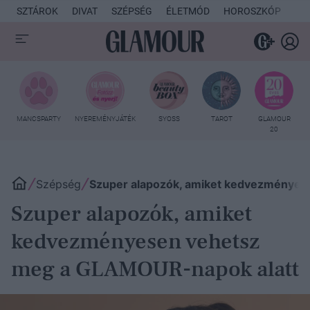
SZTÁROK
DIVAT
SZÉPSÉG
ÉLETMÓD
HOROSZKÓP
KU
MANCSPARTY
NYEREMÉNYJÁTÉK
SYOSS
TAROT
GLAMOUR
20
Szépség
Szuper alapozók, amiket kedvezményes
Szuper alapozók, amiket
kedvezményesen vehetsz
meg a GLAMOUR-napok alatt