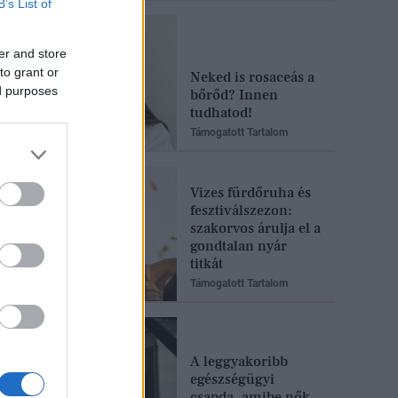
B’s List of
er and store
to grant or
Neked is rosaceás a
ed purposes
bőrőd? Innen
tudhatod!
Támogatott Tartalom
Vizes fürdőruha és
fesztiválszezon:
szakorvos árulja el a
gondtalan nyár
titkát
Támogatott Tartalom
A leggyakoribb
egészségügyi
csapda, amibe nők