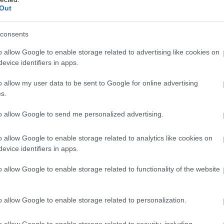
Out
consents
o allow Google to enable storage related to advertising like cookies on
evice identifiers in apps.
o allow my user data to be sent to Google for online advertising
s.
to allow Google to send me personalized advertising.
o allow Google to enable storage related to analytics like cookies on
evice identifiers in apps.
, hogy teljesen el kell hagynod a
o allow Google to enable storage related to functionality of the website
ényvédőre! Ezek a fizikai szűrővel
 vissza az bőrödről és a kémiai
 be a bőrödbe!
o allow Google to enable storage related to personalization.
o allow Google to enable storage related to security, including