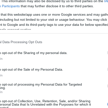
. This information may also be disclosed by us to third parties on the
IA
kel a fényvédőkkel
Participants
that may further disclose it to other third parties.
 that this website/app uses one or more Google services and may gath
kel a fényvédőkkel
including but not limited to your visit or usage behaviour. You may click 
 to Google and its third-party tags to use your data for below specifi
ogle consent section.
l Data Processing Opt Outs
o opt-out of the Sharing of my personal data.
In
o opt-out of the Sale of my Personal Data.
In
to opt-out of processing my Personal Data for Targeted
ing.
In
o opt-out of Collection, Use, Retention, Sale, and/or Sharing
ersonal Data that Is Unrelated with the Purposes for which it
lected.