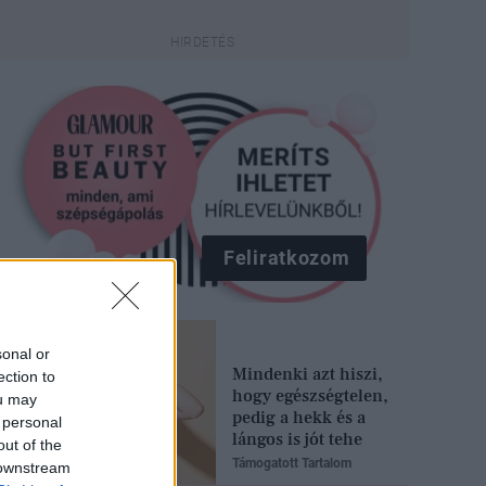
Feliratkozom
sonal or
Mindenki azt hiszi,
ection to
hogy egészségtelen,
ou may
pedig a hekk és a
 personal
lángos is jót tehe
out of the
Támogatott Tartalom
 downstream