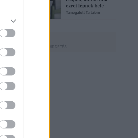
ezrei lépnek bele
Támogatott Tartalom