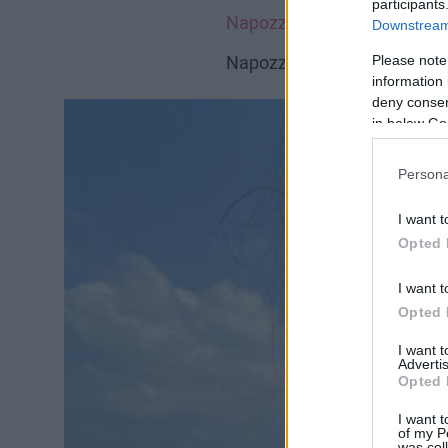
participants
Napozz biztonságosan ezek
Downstream 
Please note
Napozz biztonságosan ezek
information 
deny consent
in below Go
Persona
I want t
Opted 
I want t
Opted 
I want 
Advertis
Opted 
I want t
of my P
was col