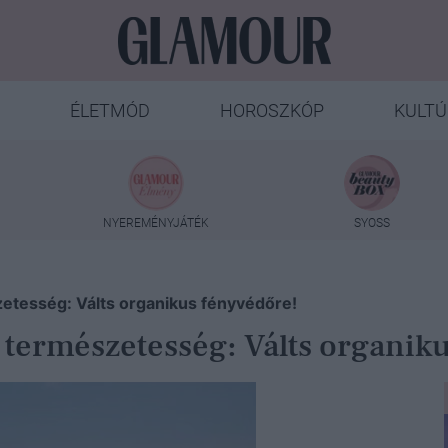
ÉLETMÓD
HOROSZKÓP
KULTÚ
NYEREMÉNYJÁTÉK
SYOSS
szetesség: Válts organikus fényvédőre!
ó természetesség: Válts organik