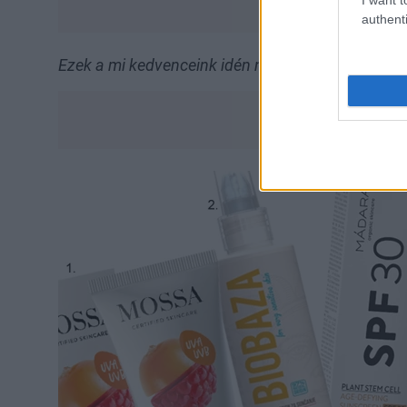
authenti
Ezek a mi kedvenceink idén nyáron: