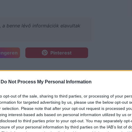
a, a benne lévő információk elavultak
engeren
Pinterest
ért és mennyire fontos a
 időszakban, viszont arról még nem
-
Do Not Process My Personal Information
ok számára, akiknek érzékeny a
to opt-out of the sale, sharing to third parties, or processing of your per
formation for targeted advertising by us, please use the below opt-out s
r selection. Please note that after your opt-out request is processed y
eing interest-based ads based on personal information utilized by us or
disclosed to third parties prior to your opt-out. You may separately opt-
losure of your personal information by third parties on the IAB’s list of