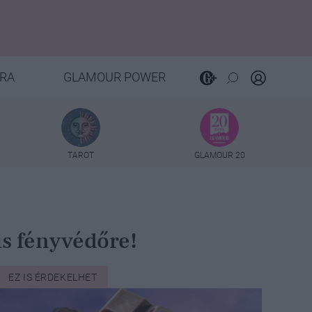
RA
GLAMOUR POWER
TAROT
GLAMOUR 20
us fényvédőre!
EZ IS ÉRDEKELHET