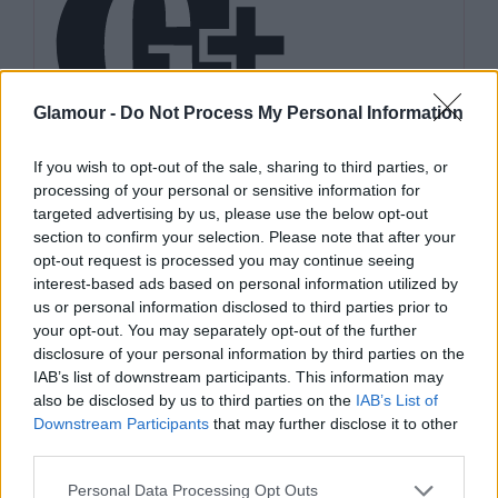
Glamour -
Do Not Process My Personal Information
Környezettudatos divat — utópia
If you wish to opt-out of the sale, sharing to third parties, or
vagy valóság? Kérdezd a dánokat!
processing of your personal or sensitive information for
targeted advertising by us, please use the below opt-out
section to confirm your selection. Please note that after your
opt-out request is processed you may continue seeing
interest-based ads based on personal information utilized by
us or personal information disclosed to third parties prior to
your opt-out. You may separately opt-out of the further
disclosure of your personal information by third parties on the
IAB’s list of downstream participants. This information may
also be disclosed by us to third parties on the
IAB’s List of
Downstream Participants
that may further disclose it to other
third parties.
Please note that this website/app uses one or more Google
Personal Data Processing Opt Outs