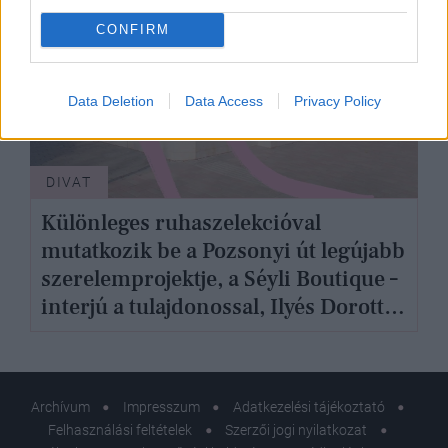
CONFIRM
Data Deletion
Data Access
Privacy Policy
DIVAT
Különleges ruhaszelekcióval
mutatkozik be a Pozsonyi út legújabb
szerelemprojektje, a Séyli Boutique –
interjú a tulajdonossal, Ilyés Dorottya
személyi stílustanácsadóval
Archívum
Impresszum
Adatkezelési tájékoztató
Felhasználási feltételek
Szerzői jogi nyilatkozat