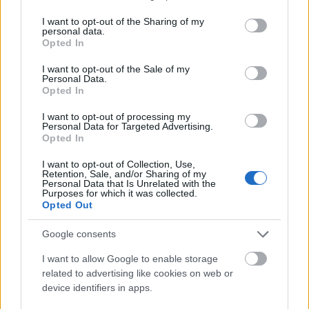
services and may gather and store information including but
not limited to your visit or usage behaviour. You may click to
I want to opt-out of the Sharing of my
personal data.
grant or deny consent to Google and its third-party tags to
Opted In
use your data for below specified purposes in below Google
KULTÚRA
consent section.
I want to opt-out of the Sale of my
Personal Data.
Opted In
I want to opt-out of processing my
Personal Data for Targeted Advertising.
Opted In
I want to opt-out of Collection, Use,
Retention, Sale, and/or Sharing of my
Personal Data that Is Unrelated with the
„A kreativitás
Purposes for which it was collected.
Opted Out
az az életerő-energia, amely formálja
a világot” - interjú Nagy Boglárka
Google consents
festőművésszel
I want to allow Google to enable storage
related to advertising like cookies on web or
device identifiers in apps.