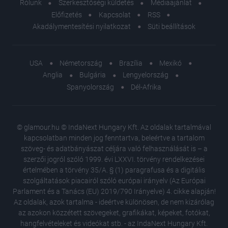
Rólunk
Szerkesztőségi küldetés
Médiaajánlat
Előfizetés
Kapcsolat
RSS
Akadálymentesítési nyilatkozat
Süti beállítások
USA
Németország
Brazília
Mexikó
Anglia
Bulgária
Lengyelország
Spanyolország
Dél-Afrika
© glamour.hu © IndaNext Hungary Kft. Az oldalak tartalmával
kapcsolatban minden jog fenntartva, beleértve a tartalom
szöveg- és adatbányászat céljára való felhasználását is – a
szerzői jogról szóló 1999. évi LXXVI. törvény rendelkezései
értelmében a törvény 35/A. § (1) paragrafusa és a digitális
szolgáltatások piacairól szóló európai irányelv (Az Európai
Parlament és a Tanács (EU) 2019/790 Irányelve) 4. cikke alapján!
Az oldalak, azok tartalma - ideértve különösen, de nem kizárólag
az azokon közzétett szövegeket, grafikákat, képeket, fotókat,
hangfelvételeket és videókat stb. - az IndaNext Hungary Kft.