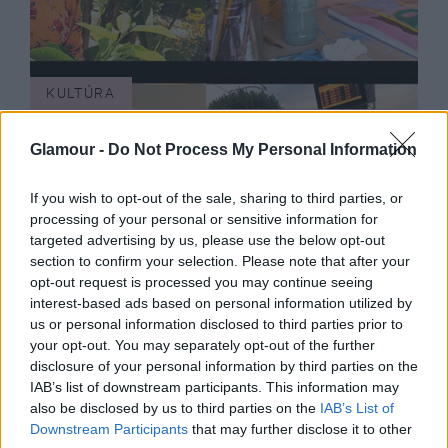
KULTÚRA
Glamour -
Do Not Process My Personal Information
If you wish to opt-out of the sale, sharing to third parties, or
processing of your personal or sensitive information for
targeted advertising by us, please use the below opt-out
section to confirm your selection. Please note that after your
opt-out request is processed you may continue seeing
A világ
interest-based ads based on personal information utilized by
legegyszerűbb dolgának tűnik,
us or personal information disclosed to third parties prior to
mégis rettentő nehéz - az édes
your opt-out. You may separately opt-out of the further
disclosure of your personal information by third parties on the
semmittevés művészete
IAB’s list of downstream participants. This information may
also be disclosed by us to third parties on the
IAB’s List of
Downstream Participants
that may further disclose it to other