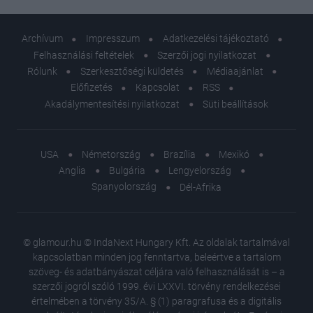
Archívum
Impresszum
Adatkezelési tájékoztató
Felhasználási feltételek
Szerzői jogi nyilatkozat
Rólunk
Szerkesztőségi küldetés
Médiaajánlat
Előfizetés
Kapcsolat
RSS
Akadálymentesítési nyilatkozat
Süti beállítások
USA
Németország
Brazília
Mexikó
Anglia
Bulgária
Lengyelország
Spanyolország
Dél-Afrika
© glamour.hu © IndaNext Hungary Kft. Az oldalak tartalmával
kapcsolatban minden jog fenntartva, beleértve a tartalom
szöveg- és adatbányászat céljára való felhasználását is – a
szerzői jogról szóló 1999. évi LXXVI. törvény rendelkezései
értelmében a törvény 35/A. § (1) paragrafusa és a digitális