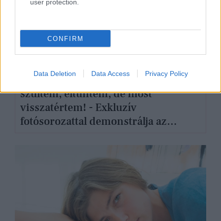
user protection.
CONFIRM
Data Deletion
Data Access
Privacy Policy
Sajnálom,
szültem, eltűntem, de most
visszatértem! - Exkluzív
fotósorozattal demonstrálja az
anyává válás rögös útját Gáldi Vinkó
Andrea