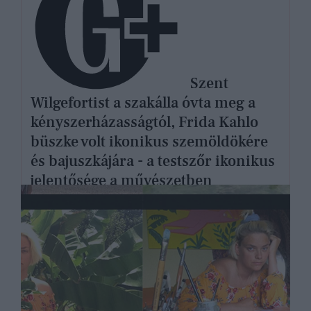
Szent
Wilgefortist a szakálla óvta meg a
kényszerházasságtól, Frida Kahlo
büszke volt ikonikus szemöldökére
és bajuszkájára - a testszőr ikonikus
jelentősége a művészetben