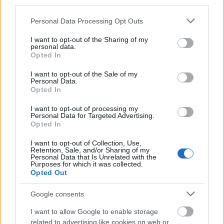
third parties.
Please note that this website/app uses one or more Google
Personal Data Processing Opt Outs
services and may gather and store information including but
not limited to your visit or usage behaviour. You may click to
I want to opt-out of the Sharing of my
personal data.
grant or deny consent to Google and its third-party tags to
Opted In
use your data for below specified purposes in below Google
consent section.
I want to opt-out of the Sale of my
Personal Data.
Opted In
I want to opt-out of processing my
Personal Data for Targeted Advertising.
Opted In
KULTÚRA
I want to opt-out of Collection, Use,
Retention, Sale, and/or Sharing of my
Personal Data that Is Unrelated with the
Purposes for which it was collected.
Opted Out
Google consents
I want to allow Google to enable storage
related to advertising like cookies on web or