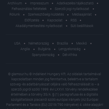
Archívum
Impresszum
Adatkezelési tájékoztató
Felhasználási feltételek
Szerzői jogi nyilatkozat
Rólunk
Szerkesztőségi küldetés
Médiaajánlat
Előfizetés
Kapcsolat
RSS
Akadálymentesítési nyilatkozat
Süti beállítások
USA
Németország
Brazília
Mexikó
Anglia
Bulgária
Lengyelország
Spanyolország
Dél-Afrika
© glamour.hu © IndaNext Hungary Kft. Az oldalak tartalmával
kapcsolatban minden jog fenntartva, beleértve a tartalom
szöveg- és adatbányászat céljára való felhasználását is – a
szerzői jogról szóló 1999. évi LXXVI. törvény rendelkezései
értelmében a törvény 35/A. § (1) paragrafusa és a digitális
szolgáltatások piacairól szóló európai irányelv (Az Európai
Parlament és a Tanács (EU) 2019/790 Irányelve) 4. cikke alapján!