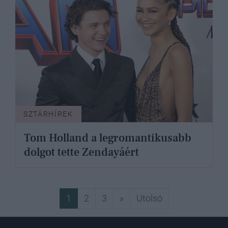
SZTÁRHÍREK
Tom Holland a legromantikusabb
dolgot tette Zendayáért
Következő
Utolsó
1
2
3
»
Utolsó