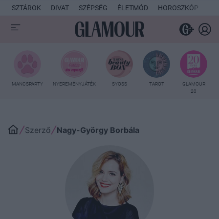
SZTÁROK
DIVAT
SZÉPSÉG
ÉLETMÓD
HOROSZKÓP
KU
MANCSPARTY
NYEREMÉNYJÁTÉK
SYOSS
TAROT
GLAMOUR
20
Szerző
Nagy-György Borbála