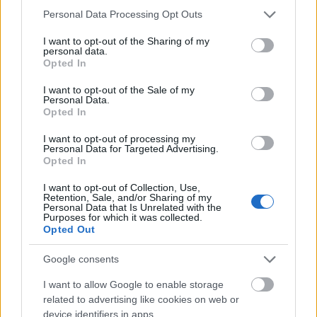
Please note that this website/app uses one or more Google
Personal Data Processing Opt Outs
services and may gather and store information including but
not limited to your visit or usage behaviour. You may click to
I want to opt-out of the Sharing of my
personal data.
grant or deny consent to Google and its third-party tags to
Opted In
SZÉPSÉG
use your data for below specified purposes in below Google
consent section.
I want to opt-out of the Sale of my
Ez volt a velencei filmfesztivál
Personal Data.
Opted In
legsikkesebb kiegészítője
I want to opt-out of processing my
Personal Data for Targeted Advertising.
Opted In
I want to opt-out of Collection, Use,
Retention, Sale, and/or Sharing of my
Personal Data that Is Unrelated with the
Purposes for which it was collected.
Opted Out
Google consents
I want to allow Google to enable storage
related to advertising like cookies on web or
SZTÁRHÍREK
device identifiers in apps.