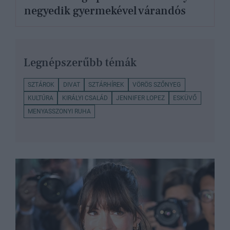
negyedik gyermekével várandós
Legnépszerűbb témák
SZTÁROK
DIVAT
SZTÁRHÍREK
VÖRÖS SZŐNYEG
KULTÚRA
KIRÁLYI CSALÁD
JENNIFER LOPEZ
ESKÜVŐ
MENYASSZONYI RUHA