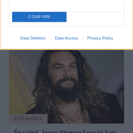
A Bridgerton tervezője beavat az
CONFIRM
előkelőség titkaiba
Data Deletion
Data Access
Privacy Policy
SZTÁRHÍREK
Ég veled, Jason Momoa hosszú haja