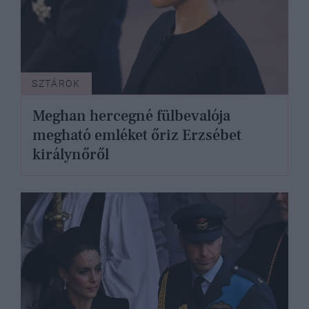
SZTÁROK
Meghan hercegné fülbevalója
megható emléket őriz Erzsébet
királynőről