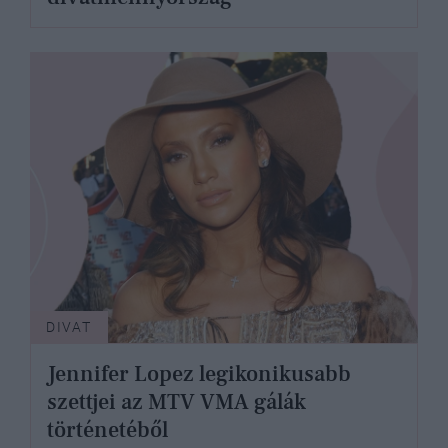
DIVAT
Jennifer Lopez legikonikusabb
szettjei az MTV VMA gálák
történetéből