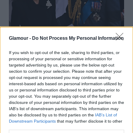
SZTÁROK
Glamour -
Do Not Process My Personal Information
Katalin hercegné megható módon
tisztelgett ékszereivel Erzsébet
If you wish to opt-out of the sale, sharing to third parties, or
processing of your personal or sensitive information for
királynő előtt
targeted advertising by us, please use the below opt-out
section to confirm your selection. Please note that after your
opt-out request is processed you may continue seeing
interest-based ads based on personal information utilized by
us or personal information disclosed to third parties prior to
your opt-out. You may separately opt-out of the further
disclosure of your personal information by third parties on the
IAB’s list of downstream participants. This information may
also be disclosed by us to third parties on the
IAB’s List of
Downstream Participants
that may further disclose it to other
third parties.