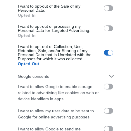
consent section.
I want to opt-out of the Sale of my
Personal Data.
Opted In
I want to opt-out of processing my
Personal Data for Targeted Advertising.
Opted In
A Sztárbox
I want to opt-out of Collection, Use,
újra népszerűvé tette az ökölvívást,
Retention, Sale, and/or Sharing of my
Personal Data that Is Unrelated with the
de vajon tényleg érdemes
Purposes for which it was collected.
Opted Out
belevágnod?
Google consents
I want to allow Google to enable storage
related to advertising like cookies on web or
device identifiers in apps.
Archívum
Impresszum
Adatkezelési tájékoztató
Felhasználási feltételek
Szerzői jogi nyilatkozat
I want to allow my user data to be sent to
Rólunk
Szerkesztőségi küldetés
Médiaajánlat
Google for online advertising purposes.
Előfizetés
Kapcsolat
RSS
Akadálymentesítési nyilatkozat
Süti beállítások
I want to allow Google to send me