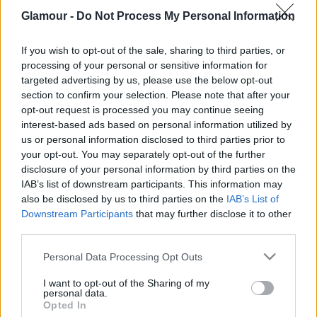
Glamour -
Do Not Process My Personal Information
Török Lívia
If you wish to opt-out of the sale, sharing to third parties, or
bokszedző
processing of your personal or sensitive information for
targeted advertising by us, please use the below opt-out
section to confirm your selection. Please note that after your
Legfrissebb cikkeim:
opt-out request is processed you may continue seeing
interest-based ads based on personal information utilized by
us or personal information disclosed to third parties prior to
your opt-out. You may separately opt-out of the further
disclosure of your personal information by third parties on the
IAB’s list of downstream participants. This information may
also be disclosed by us to third parties on the
IAB’s List of
Downstream Participants
that may further disclose it to other
third parties.
Please note that this website/app uses one or more Google
Personal Data Processing Opt Outs
services and may gather and store information including but
ÉLETMÓD
not limited to your visit or usage behaviour. You may click to
I want to opt-out of the Sharing of my
personal data.
grant or deny consent to Google and its third-party tags to
Opted In
use your data for below specified purposes in below Google