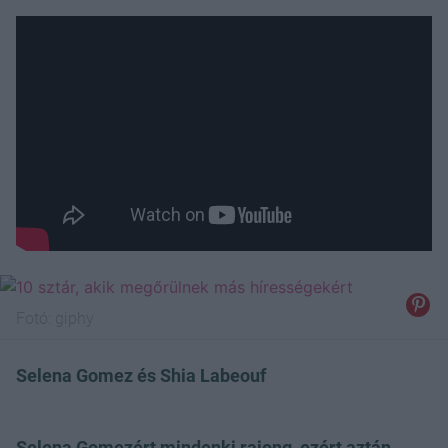
Fotó:
giphy
Selena Gomez és Shia Labeouf
Selena Gomezért mindenki rajong, ezért aztán