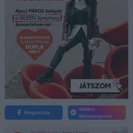
Küldés
Megosztás
Messengeren
Itt állíthatod be
, hogy a Google