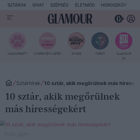
SZTÁROK
DIVAT
SZÉPSÉG
ÉLETMÓD
HOROSZKÓP
KU
MANCSPARTY
NYEREMÉNYJÁTÉK
SYOSS
TAROT
GLAMOUR
20
Sztárhírek
10 sztár, akik megőrülnek más híressé
10 sztár, akik megőrülnek
más hírességekért
Fotó:
giphy