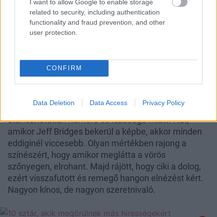
I want to allow Google to enable storage
related to security, including authentication
functionality and fraud prevention, and other
user protection.
CONFIRM
Jennifer Lawrence és Jeff Bridges
Data Deletion
Data Access
Privacy Policy
Jennifer Lawrence-t mindig is imádtuk
utánozhatatlan humora és lazasága miatt. Hát,
amikor Jeff Bridges bekerül a képbe, akkor minden
eddiginél viccesebb. Olyan mértékben rajong a
színészért, hogy amikor meglátta a vörös
szőnyegen, elrohant. Majd rájött, hogy ciki a dolog,
ezért visszafutott és remegő hangon elnézést kért.
Nagyon kínos, de nagyon szeretnivaló.