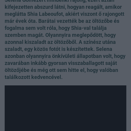
kifejezetten abszurd látni, hogyan reagált, amikor
meglátta Shia Labeoufot, akiért viszont ő rajongott
már évek óta. Barátai vezették be az öltözőbe és
fogalma sem volt róla, hogy Shia-val találja
szemben magát. Olyannyira meglepődött, hogy
azonnal kiszaladt az öltözőből. A színész utána
szaladt, egy közös fotót is készítettek. Selena
azonban olyannyira önkívületi állapotban volt, hogy
zavarában inkább gyorsan visszaballagott saját
öltözőjébe és még ott sem hitte el, hogy valóban
találkozott kedvencével.