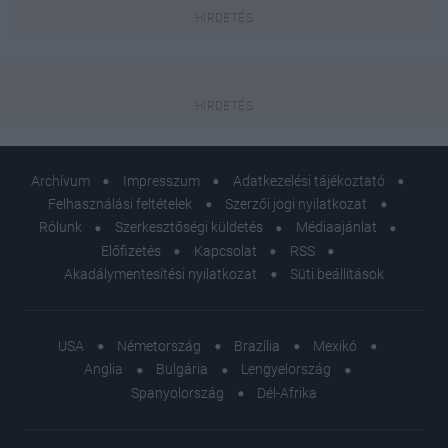
Archívum
Impresszum
Adatkezelési tájékoztató
Felhasználási feltételek
Szerzői jogi nyilatkozat
Rólunk
Szerkesztőségi küldetés
Médiaajánlat
Előfizetés
Kapcsolat
RSS
Akadálymentesítési nyilatkozat
Süti beállítások
USA
Németország
Brazília
Mexikó
Anglia
Bulgária
Lengyelország
Spanyolország
Dél-Afrika