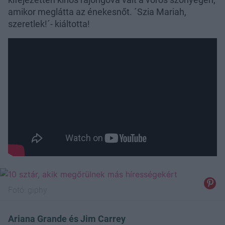
amikor meglátta az énekesnőt. ´Szia Mariah,
szeretlek!´- kiáltotta!
Fotó:
giphy
Ariana Grande és Jim Carrey