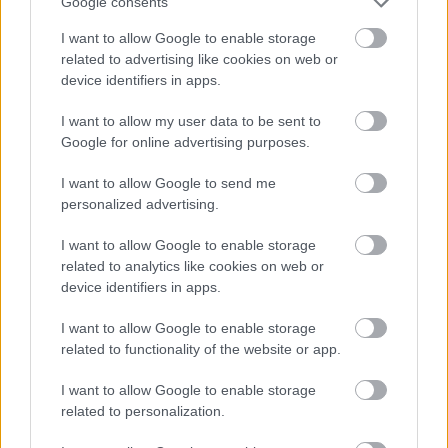
Google consents
I want to allow Google to enable storage
related to advertising like cookies on web or
device identifiers in apps.
I want to allow my user data to be sent to
Google for online advertising purposes.
Fotó:
giphy
I want to allow Google to send me
personalized advertising.
Nicki Minaj és Lauryn Hill
I want to allow Google to enable storage
related to analytics like cookies on web or
Nicki Minaj nem apró el első találkozását Laury
device identifiers in apps.
Hillel. Egész egyszerűen térdre borult előtte, sírt és
I want to allow Google to enable storage
ölelgette. Mi ez, ha nem rajongás?
related to functionality of the website or app.
I want to allow Google to enable storage
related to personalization.