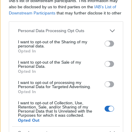
IAB’s list of downstream participants. This information may
also be disclosed by us to third parties on the
IAB’s List of
Downstream Participants
that may further disclose it to other
third parties.
Fotó:
giphy
Please note that this website/app uses one or more Google
Personal Data Processing Opt Outs
services and may gather and store information including but
Camilla Cabello és Ed Sheeran
not limited to your visit or usage behaviour. You may click to
I want to opt-out of the Sharing of my
personal data.
grant or deny consent to Google and its third-party tags to
Opted In
Camilla Cabello uralkodott magán, amikor életében
use your data for below specified purposes in below Google
először találkozott Ed Sheeran-nel. Egyáltalán nem
consent section.
I want to opt-out of the Sale of my
Personal Data.
látszott rajta semmi. Viszont később egy interjúban
Opted In
elárulta, hogy annyira izgatott volt, hogy három
perccel később berohant a mosdóba és percekig
I want to opt-out of processing my
Personal Data for Targeted Advertising.
sírt.
Opted In
I want to opt-out of Collection, Use,
Retention, Sale, and/or Sharing of my
Personal Data that Is Unrelated with the
Purposes for which it was collected.
Opted Out