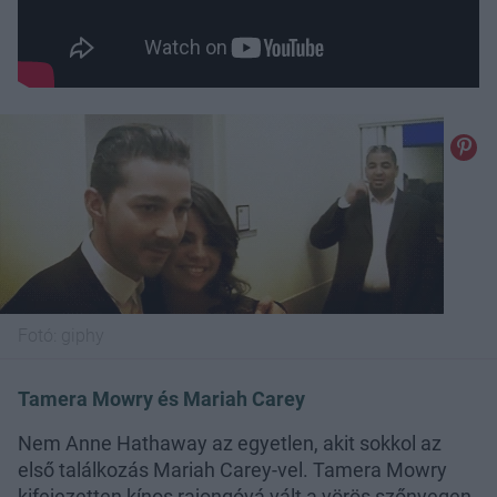
Fotó:
giphy
Tamera Mowry és Mariah Carey
Nem Anne Hathaway az egyetlen, akit sokkol az
első találkozás Mariah Carey-vel. Tamera Mowry
kifejezetten kínos rajongóvá vált a vörös szőnyegen,