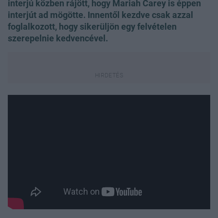
interjú közben rájött, hogy Mariah Carey is éppen
interjút ad mögötte. Innentől kezdve csak azzal
foglalkozott, hogy sikerüljön egy felvételen
szerepelnie kedvencével.