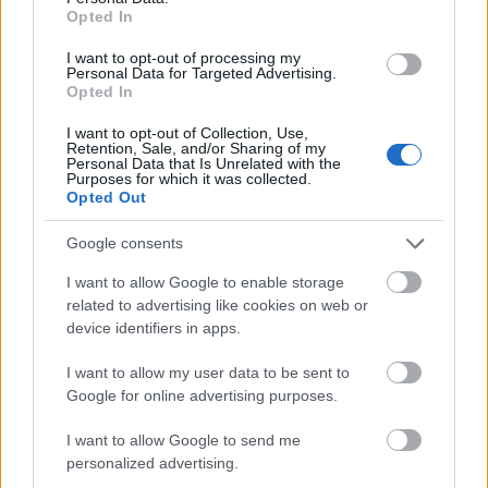
Opted In
I want to opt-out of processing my
Personal Data for Targeted Advertising.
Opted In
I want to opt-out of Collection, Use,
Retention, Sale, and/or Sharing of my
Personal Data that Is Unrelated with the
Purposes for which it was collected.
Opted Out
Google consents
I want to allow Google to enable storage
related to advertising like cookies on web or
device identifiers in apps.
Küldés
Megosztás
Messengeren
I want to allow my user data to be sent to
Google for online advertising purposes.
Itt állíthatod be
, hogy a Google
I want to allow Google to send me
keresőben könnyebben megtaláld a
personalized advertising.
glamour.hu cikkeit