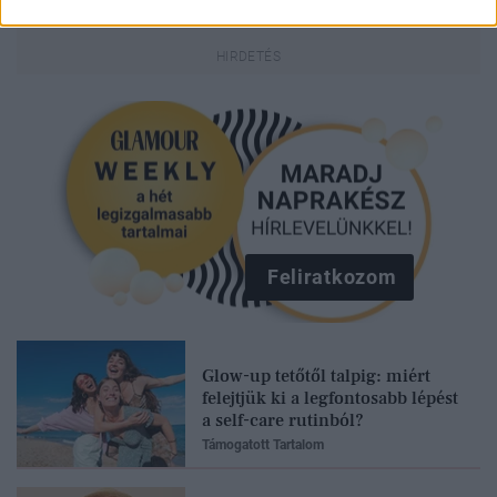
Feliratkozom
Glow-up tetőtől talpig: miért
felejtjük ki a legfontosabb lépést
a self-care rutinból?
Támogatott Tartalom