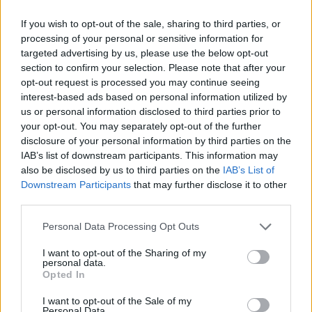
énekes szakított szintén modell barátnőjével Anne
If you wish to opt-out of the sale, sharing to third parties, or
Vyalitsyna-val. Idén tavasszal viszont már
processing of your personal or sensitive information for
szakítottak, de úgy tűnik egyáltalán nem
targeted advertising by us, please use the below opt-out
véglegesen.
section to confirm your selection. Please note that after your
Mi mindenképpen kíváncsiak vagyunk, hogy meddig
opt-out request is processed you may continue seeing
interest-based ads based on personal information utilized by
fog ez a frigy tartani, ha egyáltalán megköttetik. Te
us or personal information disclosed to third parties prior to
mire tippelsz, meddig lesznek együtt?
your opt-out. You may separately opt-out of the further
disclosure of your personal information by third parties on the
IAB’s list of downstream participants. This information may
also be disclosed by us to third parties on the
IAB’s List of
Downstream Participants
that may further disclose it to other
third parties.
Please note that this website/app uses one or more Google
Personal Data Processing Opt Outs
services and may gather and store information including but
not limited to your visit or usage behaviour. You may click to
I want to opt-out of the Sharing of my
personal data.
grant or deny consent to Google and its third-party tags to
Opted In
use your data for below specified purposes in below Google
consent section.
I want to opt-out of the Sale of my
Personal Data.