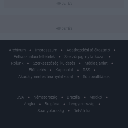
Archívum
Impresszum
Adatkezelési tájékoztató
Felhasználási feltételek
Szerzői jogi nyilatkozat
Rólunk
Szerkesztőségi küldetés
Médiaajánlat
Előfizetés
Kapcsolat
RSS
Akadálymentesítési nyilatkozat
Süti beállítások
USA
Németország
Brazília
Mexikó
Anglia
Bulgária
Lengyelország
Spanyolország
Dél-Afrika