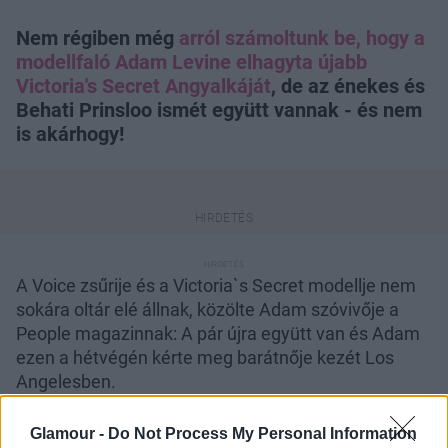
Nem régiben még
arról számoltunk be, hogy a
modellfaló Adam Levine elhagyta újabb
Victoria's Secret Angyalkáját
, de az énekes és
Behati Prinsloo ismét együtt vannak - és nem
is akárhogy!
A Voice zsűrije és a Victoria`s Secret modellje nem
sokára oltár elé állnak, közölte Adam szóvivője a
People magazinnak: A pár újra együtt van és Adam
ezen a hétvégén kérte meg barátnője kezét Los
Angelesben.
A namíbiai modell és a Maroon 5 frontembere tavaly
Glamour -
Do Not Process My Personal Information
kezdtek el randizni, nem sokkal azután, hogy az