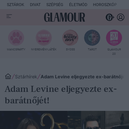
SZTÁROK
DIVAT
SZÉPSÉG
ÉLETMÓD
HOROSZKÓP
KU
MANCSPARTY
NYEREMÉNYJÁTÉK
SYOSS
TAROT
GLAMOUR
20
Sztárhírek
Adam Levine eljegyezte ex-barátnőjét, 
Adam Levine eljegyezte ex-
barátnőjét!