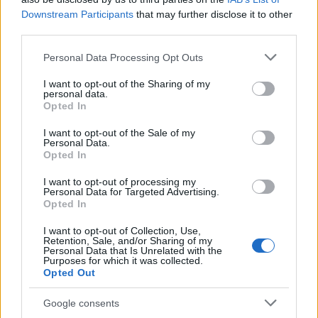
Downstream Participants
that may further disclose it to other
third parties.
Please note that this website/app uses one or more Google
Personal Data Processing Opt Outs
services and may gather and store information including but
not limited to your visit or usage behaviour. You may click to
I want to opt-out of the Sharing of my
personal data.
grant or deny consent to Google and its third-party tags to
Opted In
use your data for below specified purposes in below Google
consent section.
I want to opt-out of the Sale of my
Personal Data.
Opted In
I want to opt-out of processing my
Personal Data for Targeted Advertising.
Opted In
I want to opt-out of Collection, Use,
Retention, Sale, and/or Sharing of my
Personal Data that Is Unrelated with the
Purposes for which it was collected.
Opted Out
Google consents