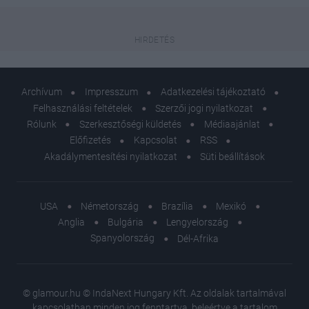
Archívum
Impresszum
Adatkezelési tájékoztató
Felhasználási feltételek
Szerzői jogi nyilatkozat
Rólunk
Szerkesztőségi küldetés
Médiaajánlat
Előfizetés
Kapcsolat
RSS
Akadálymentesítési nyilatkozat
Süti beállítások
USA
Németország
Brazília
Mexikó
Anglia
Bulgária
Lengyelország
Spanyolország
Dél-Afrika
© glamour.hu © IndaNext Hungary Kft. Az oldalak tartalmával
kapcsolatban minden jog fenntartva, beleértve a tartalom