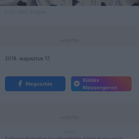
Fotó:
Getty Images
2018. augusztus 17.
Küldés
Megosztás
Messengeren
Felismerhetetlen és ultradögös Alicia Keys az új