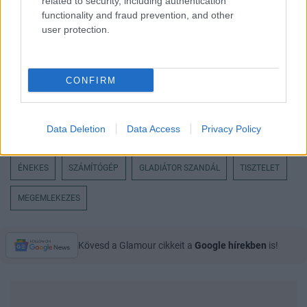
related to security, including authentication
functionality and fraud prevention, and other
user protection.
CONFIRM
Data Deletion
Data Access
Privacy Policy
ÉNEKES
SZÁMÍTÓGÉP
GLADIÁTOR SZANDÁL
TISZTELET
MEGEMLEKEZES
Kövesd a Glamour cikkeit a
Google hírekben
is!