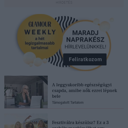
Feliratkozom
A leggyakoribb egészségügyi
csapda, amibe nők ezrei lépnek
bele
Támogatott Tartalom
Fesztiválra készülsz? Ez a 3