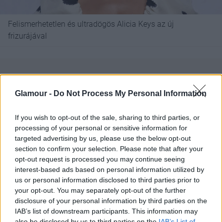
Felismerhetetlen és ultradögös Alicia Keys az új
frizurájával
Glamour -
Do Not Process My Personal Information
If you wish to opt-out of the sale, sharing to third parties, or
processing of your personal or sensitive information for
targeted advertising by us, please use the below opt-out
section to confirm your selection. Please note that after your
A számról készült videót itt tekinthetitek meg:
opt-out request is processed you may continue seeing
interest-based ads based on personal information utilized by
us or personal information disclosed to third parties prior to
your opt-out. You may separately opt-out of the further
disclosure of your personal information by third parties on the
IAB’s list of downstream participants. This information may
also be disclosed by us to third parties on the
IAB’s List of