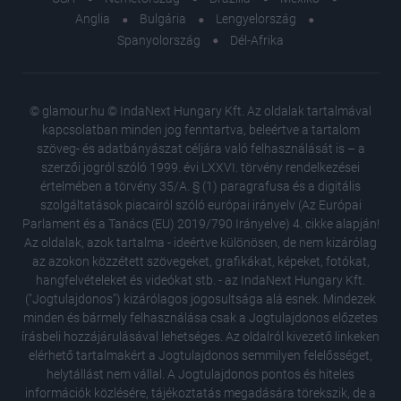
Anglia
Bulgária
Lengyelország
Spanyolország
Dél-Afrika
© glamour.hu © IndaNext Hungary Kft. Az oldalak tartalmával
kapcsolatban minden jog fenntartva, beleértve a tartalom
szöveg- és adatbányászat céljára való felhasználását is – a
szerzői jogról szóló 1999. évi LXXVI. törvény rendelkezései
értelmében a törvény 35/A. § (1) paragrafusa és a digitális
szolgáltatások piacairól szóló európai irányelv (Az Európai
Parlament és a Tanács (EU) 2019/790 Irányelve) 4. cikke alapján!
Az oldalak, azok tartalma - ideértve különösen, de nem kizárólag
az azokon közzétett szövegeket, grafikákat, képeket, fotókat,
hangfelvételeket és videókat stb. - az IndaNext Hungary Kft.
("Jogtulajdonos") kizárólagos jogosultsága alá esnek. Mindezek
minden és bármely felhasználása csak a Jogtulajdonos előzetes
írásbeli hozzájárulásával lehetséges. Az oldalról kivezető linkeken
elérhető tartalmakért a Jogtulajdonos semmilyen felelősséget,
helytállást nem vállal. A Jogtulajdonos pontos és hiteles
információk közlésére, tájékoztatás megadására törekszik, de a