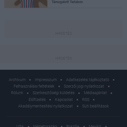
Támogatott Tartalom
Archívum
Impresszum
Adatkezelési tájékoztató
Felhasználási feltételek
Szerzői jogi nyilatkozat
Rólunk
Szerkesztőségi küldetés
Médiaajánlat
Előfizetés
Kapcsolat
RSS
Akadálymentesítési nyilatkozat
Süti beállítások
USA
Németország
Brazília
Mexikó