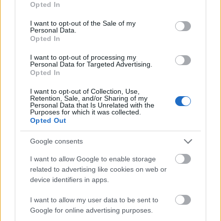
Opted In
use your data for below specified purposes in below Google
consent section.
I want to opt-out of the Sale of my
Personal Data.
Opted In
I want to opt-out of processing my
Personal Data for Targeted Advertising.
Opted In
I want to opt-out of Collection, Use,
Retention, Sale, and/or Sharing of my
Personal Data that Is Unrelated with the
A filmet Michael Koryta azonos nevű regénye
Purposes for which it was collected.
alapján készítik. A történet egy 14 éves fiúról szól,
Opted Out
aki egy gyilkosság szemtanúja volt, ezért új
Google consents
identitást és teljesen új életet kap. A gyilkosok
azonban mindent megtesznek, hogy leszámoljanak
I want to allow Google to enable storage
vele. Egyelőre csak ennyit tudni, Angelina szerepe is
related to advertising like cookies on web or
még kérdőjel.
device identifiers in apps.
I want to allow my user data to be sent to
Google for online advertising purposes.