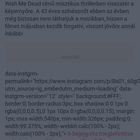
Wish Me Dead című misztikus thrillerben visszatér a
képernyőre. A 43 éves színésznőt ebben az évben
még biztosan nem láthatjuk a mozikban, hiszen a
filmet májusban kezdik forgatni, viszont jövőre annál
inkább!
data-instgrm-
permalink="https://www.instagram.com/p/Bs01_60gO
utm_source=ig_embedutm_medium=loading" data-
instgrm-version="12" style=" background:#FFF;
border:0; border-radius:3px; box-shadow:0 0 1px 0
rgba(0,0,0,0.5),0 1px 10px 0 rgba(0,0,0,0.15); margin:
1px; max-width:540px; min-width:326px; padding:0;
width:99.375%; width:-webkit-calc(100% - 2px);
width:calc(100% - 2px);">
A bejegyzés megtekintése