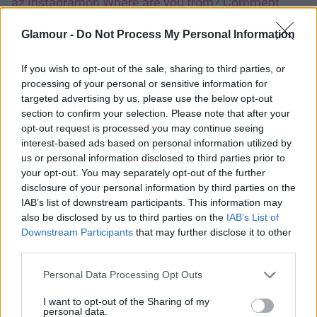
az Instagramon
Where are you from? Comment
your flag below
Glamour -
Do Not Process My Personal Information
#128071;#127996;#127758;#127757;#127759;
Angelina Jolie
(@angelinajolieofficial) által
If you wish to opt-out of the sale, sharing to third parties, or
megosztott bejegyzés, Jan 19., 2019, időpont: 10:09
processing of your personal or sensitive information for
(PST időzóna szerint)
targeted advertising by us, please use the below opt-out
section to confirm your selection. Please note that after your
Őrület: de Brad Pitt tényleg mindig elképesztően
opt-out request is processed you may continue seeing
hasonlít az aktuális barátnőjére
interest-based ads based on personal information utilized by
us or personal information disclosed to third parties prior to
Őrület: de Brad Pitt tényleg mindig elképesztően
your opt-out. You may separately opt-out of the further
hasonlít az aktuális barátnőjére
disclosure of your personal information by third parties on the
IAB’s list of downstream participants. This information may
also be disclosed by us to third parties on the
IAB’s List of
Downstream Participants
that may further disclose it to other
third parties.
Please note that this website/app uses one or more Google
Personal Data Processing Opt Outs
services and may gather and store information including but
not limited to your visit or usage behaviour. You may click to
I want to opt-out of the Sharing of my
personal data.
grant or deny consent to Google and its third-party tags to