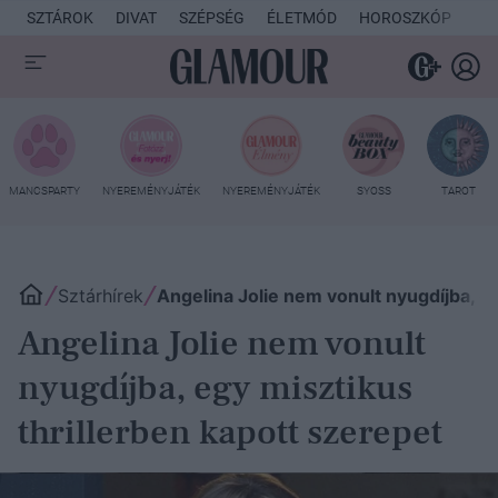
SZTÁROK
DIVAT
SZÉPSÉG
ÉLETMÓD
HOROSZKÓP
KU
MANCSPARTY
NYEREMÉNYJÁTÉK
NYEREMÉNYJÁTÉK
SYOSS
TAROT
Sztárhírek
Angelina Jolie nem vonult nyugdíjba, eg
Angelina Jolie nem vonult
nyugdíjba, egy misztikus
thrillerben kapott szerepet