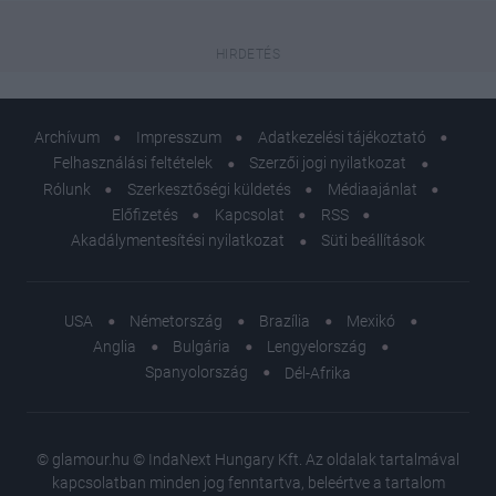
Archívum
Impresszum
Adatkezelési tájékoztató
Felhasználási feltételek
Szerzői jogi nyilatkozat
Rólunk
Szerkesztőségi küldetés
Médiaajánlat
Előfizetés
Kapcsolat
RSS
Akadálymentesítési nyilatkozat
Süti beállítások
USA
Németország
Brazília
Mexikó
Anglia
Bulgária
Lengyelország
Spanyolország
Dél-Afrika
© glamour.hu © IndaNext Hungary Kft. Az oldalak tartalmával
kapcsolatban minden jog fenntartva, beleértve a tartalom