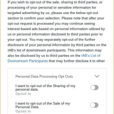
If you wish to opt-out of the sale, sharing to third parties, or
processing of your personal or sensitive information for
targeted advertising by us, please use the below opt-out
section to confirm your selection. Please note that after your
opt-out request is processed you may continue seeing
interest-based ads based on personal information utilized by
us or personal information disclosed to third parties prior to
your opt-out. You may separately opt-out of the further
disclosure of your personal information by third parties on the
Ariana Grande kifakadt és bevallotta, nagyon
IAB’s list of downstream participants. This information may
mérgező párkapcsolatban élt!
also be disclosed by us to third parties on the
IAB’s List of
Downstream Participants
that may further disclose it to other
Ariana Grande kifakadt és bevallotta, nagyon
third parties.
mérgező párkapcsolatban élt!
Please note that this website/app uses one or more Google
Personal Data Processing Opt Outs
services and may gather and store information including but
not limited to your visit or usage behaviour. You may click to
I want to opt-out of the Sharing of my
personal data.
grant or deny consent to Google and its third-party tags to
Opted In
use your data for below specified purposes in below Google
consent section.
I want to opt-out of the Sale of my
Personal Data.
Opted In