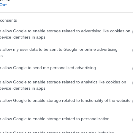
Out
consents
ztunk,
o allow Google to enable storage related to advertising like cookies on
evice identifiers in apps.
 fogom
o allow my user data to be sent to Google for online advertising
zt
s.
to allow Google to send me personalized advertising.
ajd
o allow Google to enable storage related to analytics like cookies on
evice identifiers in apps.
eztem,
o allow Google to enable storage related to functionality of the website
o allow Google to enable storage related to personalization.
dta,
o allow Google to enable storage related to security, including