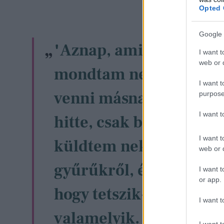
Opted 
Google 
"Aznap, amikor találko
I want t
web or d
mondtam neki, hogy el
I want t
venni másnap. Erre ő a
purpose
I want 
hitte, csak blöffölök, m
I want t
küldtem neki képeket
web or d
gyűrűkről, és megkérd
I want t
or app.
hogy tetszik-e neki
I want t
valamelyik. Erre ő mon
I want t