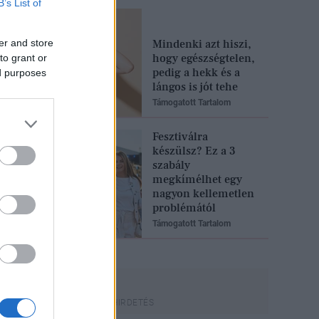
B’s List of
er and store
Mindenki azt hiszi,
hogy egészségtelen,
to grant or
pedig a hekk és a
ed purposes
lángos is jót tehe
Támogatott Tartalom
Fesztiválra
készülsz? Ez a 3
szabály
megkímélhet egy
nagyon kellemetlen
problémától
Támogatott Tartalom