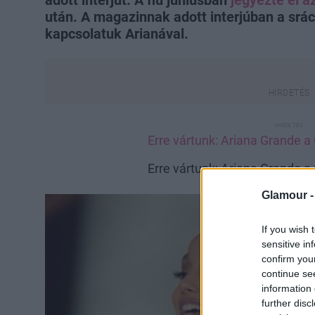
után. A magazinnak adott interjúban a srác
kapcsolatuk Arianával.
Erre vártunk: Ariana Grande 
Erre vártunk: Ariana Grande 
Glamour 
If you wish 
sensitive in
confirm you
continue se
information 
further disc