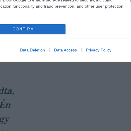
cation functionality and fraud prevention, and other user protection.
nce."
CONFIRM
Data Deletion
Data Access
Privacy Policy
iana kettejüknek vett:
dta,
 Én
gy