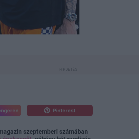
engeren
Pinterest
agazin szeptemberi számában
az énekesnőt
, néhány hét randizás