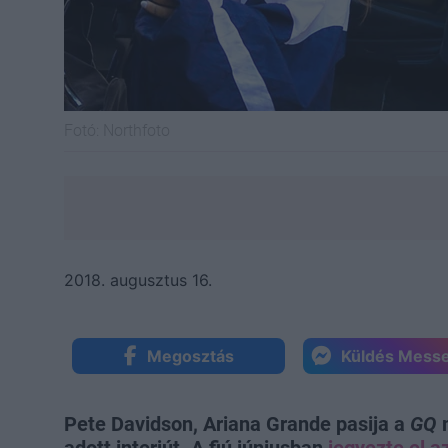
Fotó:
Northfoto
2018. augusztus 16.
Megosztás
Küldés Mess
Pete Davidson, Ariana Grande pasija a
GQ
m
adott interjút. A fiú júniusban
jegyezte el 