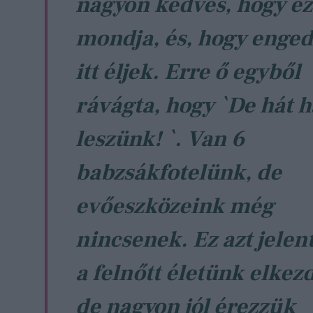
nagyon kedves, hogy ez
mondja, és, hogy enged
itt éljek. Erre ő egyből
rávágta, hogy `De hát 
leszünk! `. Van 6
babzsákfotelünk, de
evőeszközeink még
nincsenek. Ez azt jelent
a felnőtt életünk elkez
de nagyon jól érezzük