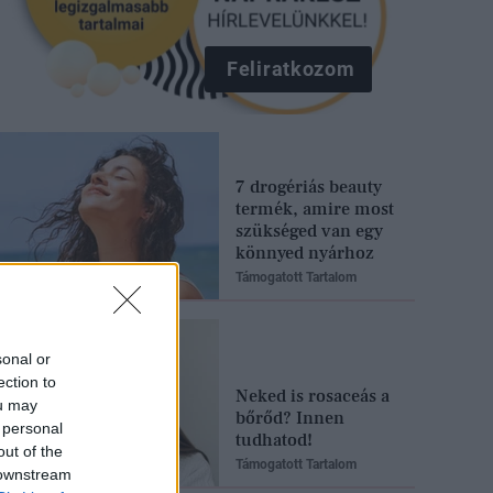
Feliratkozom
7 drogériás beauty
termék, amire most
szükséged van egy
könnyed nyárhoz
Támogatott Tartalom
sonal or
ection to
Neked is rosaceás a
ou may
bőrőd? Innen
 personal
tudhatod!
out of the
Támogatott Tartalom
 downstream