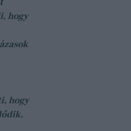
t
i, hogy
házasok
i, hogy
dődik,