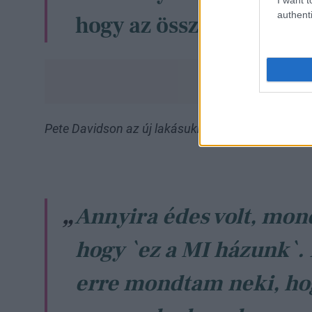
authenti
hogy az összes a kedve
Pete Davidson az új lakásukról is beszélt, amit Ar
Annyira édes volt, mon
hogy `ez a MI házunk`.
erre mondtam neki, ho