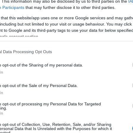
. This information may also be disclosed by us to third parties on the
IA
Participants
that may further disclose it to other third parties.
 that this website/app uses one or more Google services and may gath
including but not limited to your visit or usage behaviour. You may click 
 to Google and its third-party tags to use your data for below specifi
ogle consent section.
l Data Processing Opt Outs
o opt-out of the Sharing of my personal data.
In
o opt-out of the Sale of my Personal Data.
In
to opt-out of processing my Personal Data for Targeted
ing.
In
o opt-out of Collection, Use, Retention, Sale, and/or Sharing
ersonal Data that Is Unrelated with the Purposes for which it
lected.