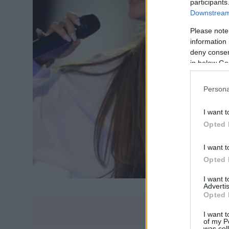
participants
Downstream 
Please note
information 
deny consent
in below Go
Persona
I want t
Opted 
I want t
Opted 
I want 
Advertis
Opted 
I want t
of my P
was col