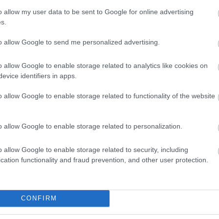
o allow my user data to be sent to Google for online advertising
a egyáltalán randiznak, vagy hogy mi
s.
 mi sül ki ebből?
to allow Google to send me personalized advertising.
o allow Google to enable storage related to analytics like cookies on
evice identifiers in apps.
o allow Google to enable storage related to functionality of the website
o allow Google to enable storage related to personalization.
o allow Google to enable storage related to security, including
cation functionality and fraud prevention, and other user protection.
CONFIRM