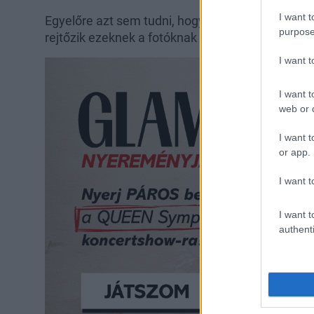
I want t
Egyelőre azt sem tudni, hogy mióta randiznak, h
purpose
rejtőzik ezeknek a fotóknak a hátterében... Vajon
I want 
I want t
web or d
I want t
or app.
I want t
I want t
authenti