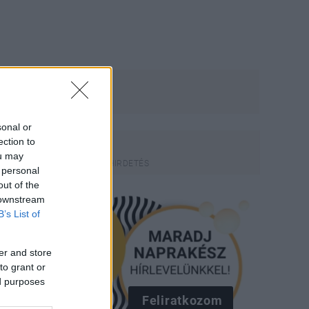
sonal or
ection to
ou may
 personal
out of the
 downstream
B’s List of
er and store
to grant or
ed purposes
Feliratkozom