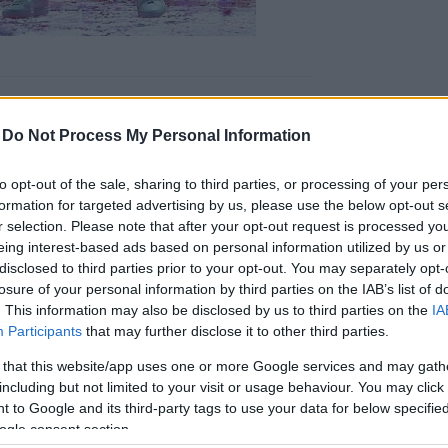
-
Do Not Process My Personal Information
to opt-out of the sale, sharing to third parties, or processing of your per
formation for targeted advertising by us, please use the below opt-out s
r selection. Please note that after your opt-out request is processed y
eing interest-based ads based on personal information utilized by us or
disclosed to third parties prior to your opt-out. You may separately opt-
engeren
Pinterest
losure of your personal information by third parties on the IAB’s list of
. This information may also be disclosed by us to third parties on the
IA
Participants
that may further disclose it to other third parties.
sajverekedésnek lehetünk a
 that this website/app uses one or more Google services and may gath
 úgy tűnik, hogy nagyon
including but not limited to your visit or usage behaviour. You may click 
 to Google and its third-party tags to use your data for below specifi
ogle consent section.