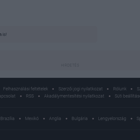
n
is!
Felhasználási feltételek
Szerzői jogi nyilatkozat
Rólunk
S
apcsolat
RSS
Akadálymentesítési nyilatkozat
Süti beállítá
Brazília
Mexikó
Anglia
Bulgária
Lengyelország
S