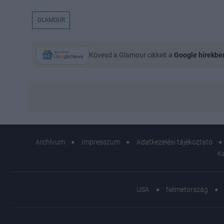
GLAMOUR
Kövesd a Glamour cikkeit a
Google hírekbe
Archívum
Impresszum
Adatkezelési tájékoztató
K
USA
Németország