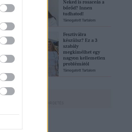
Neked is rosaceás a
bőrőd? Innen
tudhatod!
Támogatott Tartalom
Fesztiválra
készülsz? Ez a 3
szabály
megkímélhet egy
nagyon kellemetlen
problémától
Támogatott Tartalom