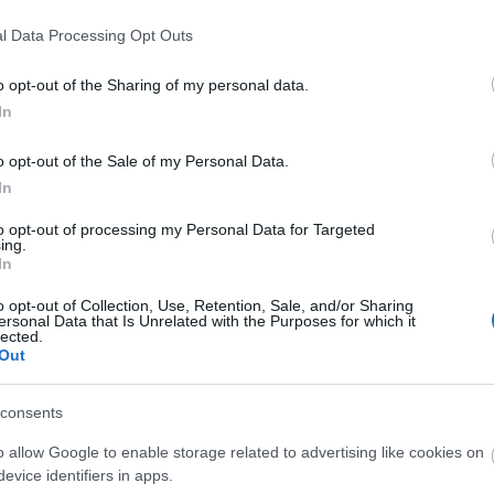
l Data Processing Opt Outs
o opt-out of the Sharing of my personal data.
ra utalnak, hogy a két zenész erősen
In
 Monica-i étterem előtt ölelkezve
o opt-out of the Sale of my Personal Data.
it nem jelenteni, azonban csókok is
In
to opt-out of processing my Personal Data for Targeted
ing.
In
o opt-out of Collection, Use, Retention, Sale, and/or Sharing
ersonal Data that Is Unrelated with the Purposes for which it
lected.
Out
id topmodellel
, aki ugyebár Gigi Hadid
pol Selena Gomezzel Taylor Swift révén.
consents
ven egy éve. Ha minden igaz, akkor a
o allow Google to enable storage related to advertising like cookies on
k meg, de ekkor az énekes, becsületes
evice identifiers in apps.
lt
.