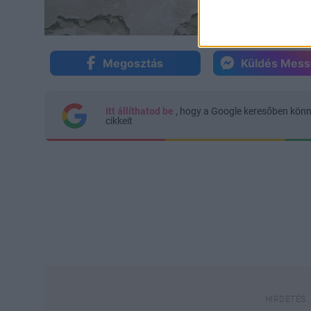
Megosztás
Küldés Mes
Itt állíthatod be
, hogy a Google keresőben kön
cikkeit