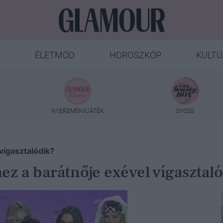
ÉLETMÓD
HOROSZKÓP
KULTÚ
NYEREMÉNYJÁTÉK
SYOSS
vígasztalódik?
ez a barátnője exével vígasztal