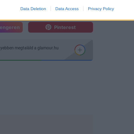
Data Deletion
Data Access
Privacy Policy
sengeren
Pinterest
nyebben megtaláld a glamour.hu