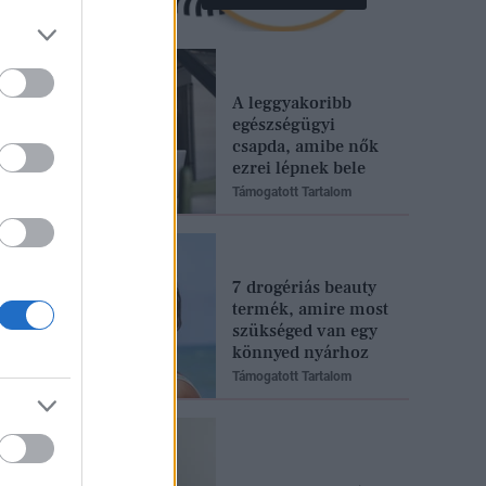
A leggyakoribb
egészségügyi
csapda, amibe nők
ezrei lépnek bele
Támogatott Tartalom
7 drogériás beauty
termék, amire most
szükséged van egy
könnyed nyárhoz
Támogatott Tartalom