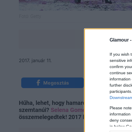
Fotó:
Getty
Glamour 
If you wish 
2017. január 11.
sensitive in
confirm you
continue se
information 
Megosztás
Küldés Mess
further disc
participants
Downstream 
Hűha, lehet, hogy hamarosan egy valódi c
Please note
szemtanúi?
Selena Gomez
és a The Weeknd
information 
összemelegedtek! 2017 beindult!
deny consent
in below Go