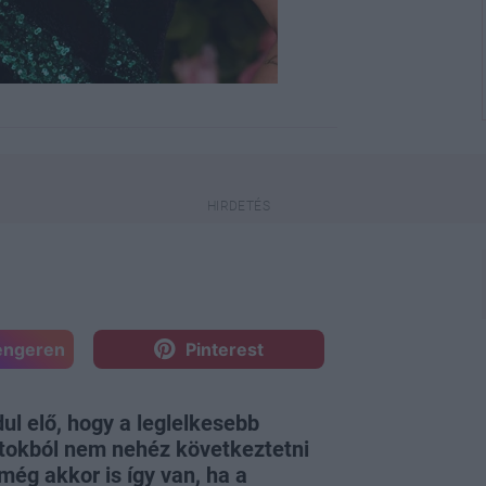
engeren
Pinterest
ul elő, hogy a leglelkesebb
ztokból nem nehéz következtetni
 még akkor is így van, ha a