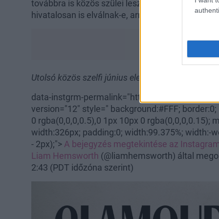
továbbra is közös szülei lesznek tekintélyes sz
authenti
hivatalosan is elválnak-e, arról egyelőre nincs hír
Utolsó közös szelfi június elejéről:
data-instgrm-permalink="https://www.instagra
version="12" style=" background:#FFF; border:0;
0 rgba(0,0,0,0.5),0 1px 10px 0 rgba(0,0,0,0.15);
width:326px; padding:0; width:99.375%; width:-w
- 2px);">
A bejegyzés megtekintése az Instagr
Liam Hemsworth
(@liamhemsworth) által megosz
2:43 (PDT időzóna szerint)