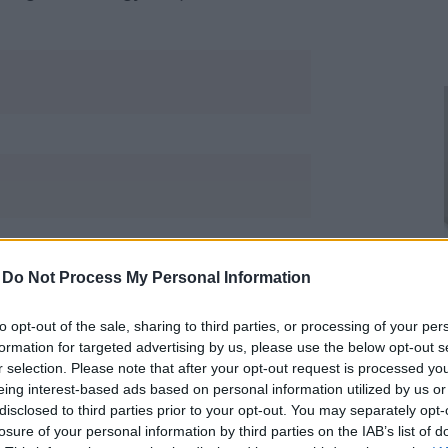
elfigyeltek arra, hogy az
-
Do Not Process My Personal Information
upán nincs ott a férje, Liam
yűrűjét sem viseli a képeken. Utoljára
to opt-out of the sale, sharing to third parties, or processing of your per
ta mintha teljesen külön utakon
formation for targeted advertising by us, please use the below opt-out s
voltak, mert most Miley Cyrus egyik
r selection. Please note that after your opt-out request is processed y
Liam és Miley megegyeztek abban, hogy
eing interest-based ads based on personal information utilized by us or
disclosed to third parties prior to your opt-out. You may separately opt-
nerként és emberként úgy érezték,
losure of your personal information by third parties on the IAB’s list of
 és a karrierjükre fókuszálnak".