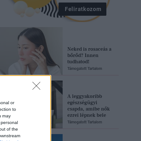
Feliratkozom
Neked is rosaceás a
bőrőd? Innen
tudhatod!
Támogatott Tartalom
A leggyakoribb
egészségügyi
sonal or
csapda, amibe nők
ection to
ezrei lépnek bele
ou may
 personal
Támogatott Tartalom
out of the
 downstream