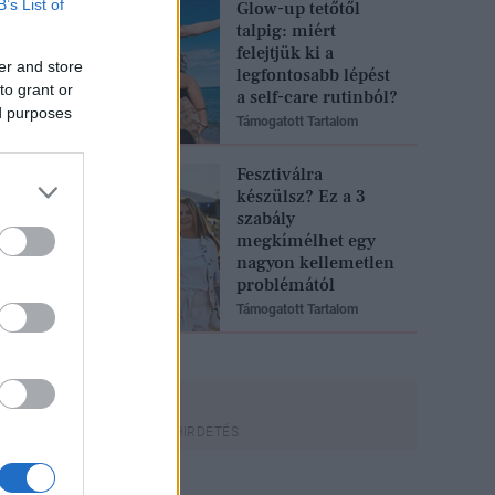
B’s List of
Glow-up tetőtől
talpig: miért
felejtjük ki a
er and store
legfontosabb lépést
to grant or
a self-care rutinból?
ed purposes
Támogatott Tartalom
Fesztiválra
készülsz? Ez a 3
szabály
megkímélhet egy
nagyon kellemetlen
problémától
Támogatott Tartalom