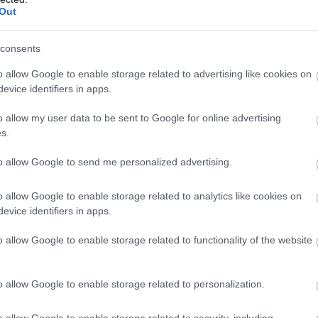
Out
consents
o allow Google to enable storage related to advertising like cookies on
evice identifiers in apps.
o allow my user data to be sent to Google for online advertising
s.
to allow Google to send me personalized advertising.
o allow Google to enable storage related to analytics like cookies on
evice identifiers in apps.
nem ez az első komoly hullámvölgy.
jegyespár voltak, hogy aztán egy évvel
o allow Google to enable storage related to functionality of the website
ra egymásra, és tavaly
decemberben
. Úgy tűnt, hogy minden a legnagyobb
o allow Google to enable storage related to personalization.
tót megosztott a követőivel, azonban
kapcsolatuk. A szóvivő szerint
o allow Google to enable storage related to security, including