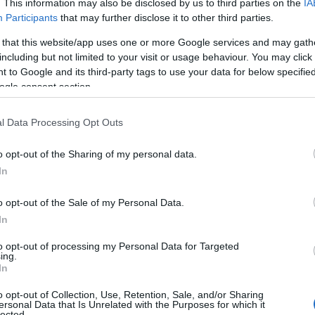
. This information may also be disclosed by us to third parties on the
IA
Participants
that may further disclose it to other third parties.
 that this website/app uses one or more Google services and may gath
including but not limited to your visit or usage behaviour. You may click 
 to Google and its third-party tags to use your data for below specifi
exeikhez a szakítás után
ogle consent section.
exeikhez a szakítás után
l Data Processing Opt Outs
o opt-out of the Sharing of my personal data.
In
o opt-out of the Sale of my Personal Data.
In
to opt-out of processing my Personal Data for Targeted
ing.
In
o opt-out of Collection, Use, Retention, Sale, and/or Sharing
ersonal Data that Is Unrelated with the Purposes for which it
lected.