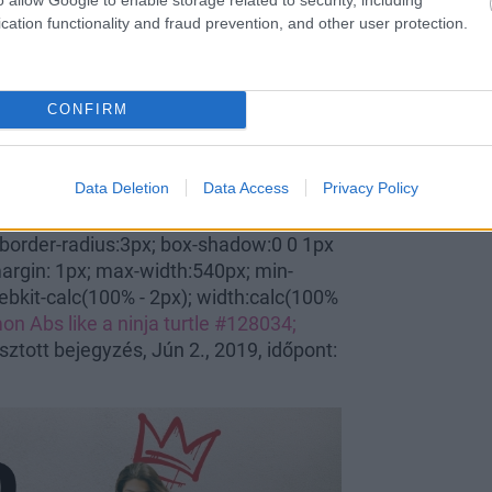
ámú közös házi állatuknak. Hogy
cation functionality and fraud prevention, and other user protection.
.
CONFIRM
Data Deletion
Data Access
Privacy Policy
m.com/p/ByM-gtSn3lC/" data-instgrm-
 border-radius:3px; box-shadow:0 0 1px
 margin: 1px; max-width:540px; min-
ebkit-calc(100% - 2px); width:calc(100%
amon
Abs like a ninja turtle #128034;
tott bejegyzés, Jún 2., 2019, időpont: