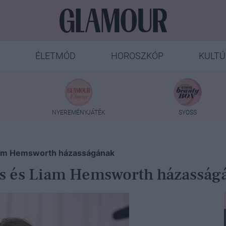
ÉLETMÓD
HOROSZKÓP
KULTÚ
NYEREMÉNYJÁTÉK
SYOSS
iam Hemsworth házasságának
s és Liam Hemsworth házasság