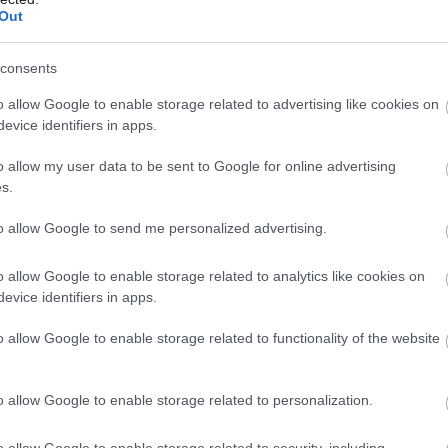
Out
másrészt viszont összeszorul a szívünk,
an embert láthatunk, aki kemény csatát
consents
o allow Google to enable storage related to advertising like cookies on
evice identifiers in apps.
o allow my user data to be sent to Google for online advertising
s.
to allow Google to send me personalized advertising.
o allow Google to enable storage related to analytics like cookies on
evice identifiers in apps.
o allow Google to enable storage related to functionality of the website
o allow Google to enable storage related to personalization.
o allow Google to enable storage related to security, including