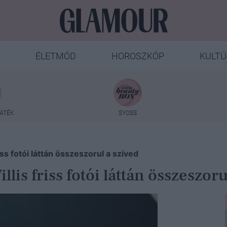
ÉLETMÓD
HOROSZKÓP
KULTÚ
ÁTÉK
SYOSS
iss fotói láttán összeszorul a szíved
lis friss fotói láttán összeszoru