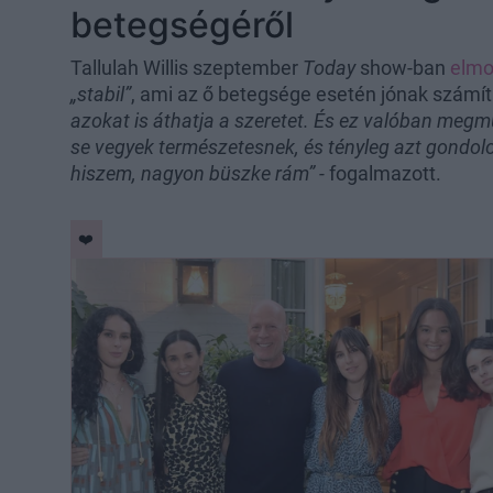
betegségéről
Tallulah Willis szeptember
Today
show-ban
elmo
„stabil”
, ami az ő betegsége esetén jónak számít
azokat is áthatja a szeretet. És ez valóban megm
se vegyek természetesnek, és tényleg azt gondol
hiszem, nagyon büszke rám” -
fogalmazott.