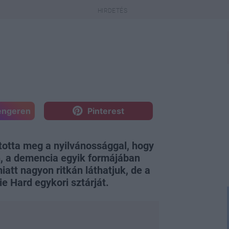
engeren
Pinterest
ztotta meg a nyilvánossággal, hogy
n, a demencia egyik formájában
att nagyon ritkán láthatjuk, de a
ie Hard egykori sztárját.