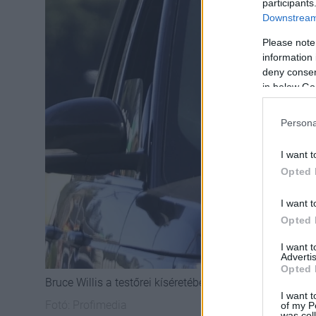
participants
Downstream 
Please note
information 
deny consent
in below Go
Persona
I want t
Opted 
I want t
Opted 
I want 
Advertis
Opted 
Bruce Willis a testőrei kíséretében utazott
I want t
Fotó:
Profimedia
of my P
was col