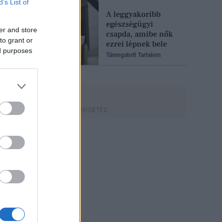
B’s List of
A leggyakoribb
egészségügyi
er and store
csapda, amibe nők
to grant or
ezrei lépnek bele
ed purposes
Támogatott Tartalom