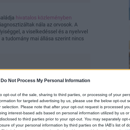
saládja
hivatalos közleményben
iagnosztizáltak nála az orvosok. A
yiséggel, a viselkedéssel és a nyelvvel
e a tudomány mai állása szerint nincs
-
Do Not Process My Personal Information
ilvánosság elől, a lesifotósoknak nagy
ber 11-én készültek róla friss fotók,
to opt-out of the sale, sharing to third parties, or processing of your per
formation for targeted advertising by us, please use the below opt-out s
r selection. Please note that after your opt-out request is processed y
eing interest-based ads based on personal information utilized by us or
disclosed to third parties prior to your opt-out. You may separately opt-
losure of your personal information by third parties on the IAB’s list of