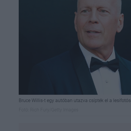
Bruce Willis-t egy autóban utazva csípték el a lesifotó
Fotó:
Rich Fury/Getty Images