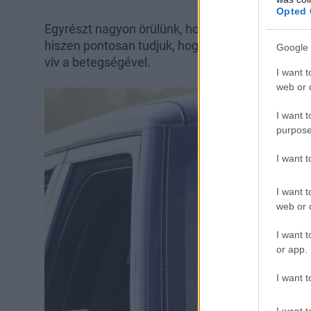
Opted 
Egyrészt nagyon örülünk, hogy végre láthatjuk, 
hiszen pontosan tudjuk, hogy a képeken egy oly
Google 
vív a betegségével.
I want t
web or d
I want t
purpose
I want 
I want t
web or d
I want t
or app.
I want t
I want t