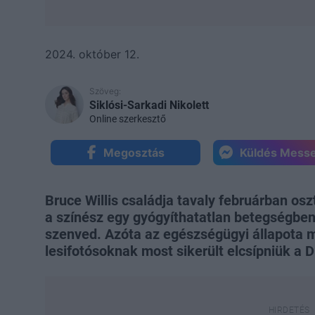
2024. október 12.
Szöveg:
Siklósi-Sarkadi Nikolett
Online szerkesztő
Megosztás
Küldés Mess
Bruce Willis családja tavaly februárban os
a színész egy gyógyíthatatlan betegségbe
szenved. Azóta az egészségügyi állapota mi
lesifotósoknak most sikerült elcsípniük a D