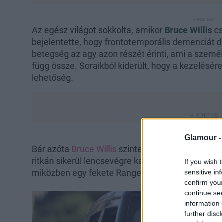
Az egész világot sokkolta, amikor
Bruce Willis
c
bejelentette, hogy frontotemporális demenciát d
betegség az agy azon részét érinti, ami a személ
függ össze. Soraikból kiderült, hogy a kezelésér
lehetőség.
Glamour 
Bár azóta
Bruce Willis
szinte teljesen eltűnt a ny
ritkán sikerül lencsevégre kapniuk. Legutóbb októ
If you wish 
miközben egy fekete Range Roverben utazott.
sensitive in
confirm you
continue se
information 
further disc