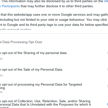
. This information may also be disclosed by us to third parties on the
IA
Participants
that may further disclose it to other third parties.
 that this website/app uses one or more Google services and may gath
including but not limited to your visit or usage behaviour. You may click 
 to Google and its third-party tags to use your data for below specifi
ogle consent section.
l Data Processing Opt Outs
o opt-out of the Sharing of my personal data.
In
o opt-out of the Sale of my Personal Data.
In
to opt-out of processing my Personal Data for Targeted
ing.
In
o opt-out of Collection, Use, Retention, Sale, and/or Sharing
ersonal Data that Is Unrelated with the Purposes for which it
lected.