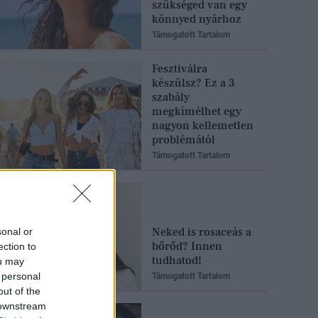
szükséged van egy
könnyed nyárhoz
Támogatott Tartalom
Fesztiválra
készülsz? Ez a 3
szabály
megkímélhet egy
nagyon kellemetlen
problémától
Támogatott Tartalom
Neked is rosaceás a
sonal or
bőrőd? Innen
ection to
tudhatod!
ou may
 personal
Támogatott Tartalom
out of the
 downstream