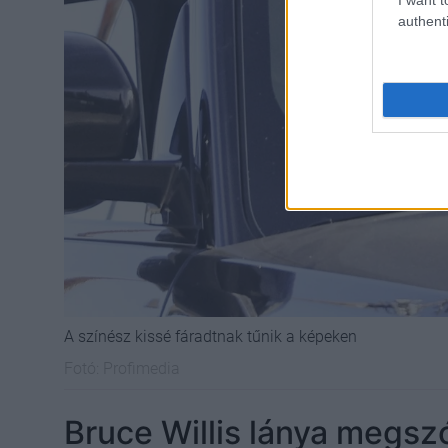
authenti
A színész kissé fáradtnak tűnik a képeken
Fotó:
Profimedia
Bruce Willis lánya megsz