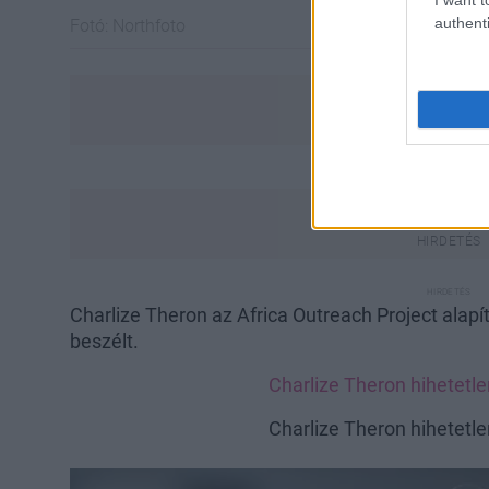
authenti
Fotó:
Northfoto
Charlize Theron az Africa Outreach Project alapí
beszélt.
Charlize Theron hihetetl
Charlize Theron hihetetl