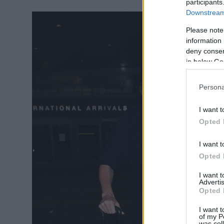
participants
Downstream 
Please note
information 
deny consent
in below Go
Persona
I want t
Opted 
I want t
Opted 
I want 
Advertis
Opted 
I want t
of my P
was col