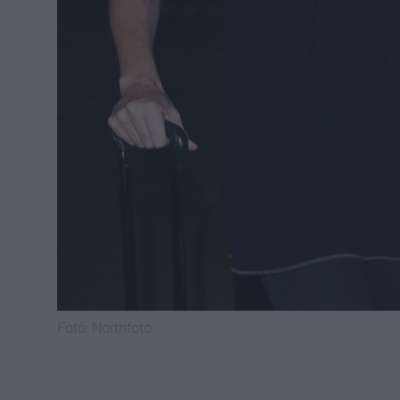
Fotó:
Northfoto