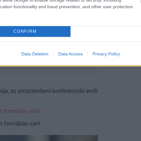
cation functionality and fraud prevention, and other user protection.
CONFIRM
Data Deletion
Data Access
Privacy Policy
tója, az amszterdami konferencián erről
en formában van!
en formában van!