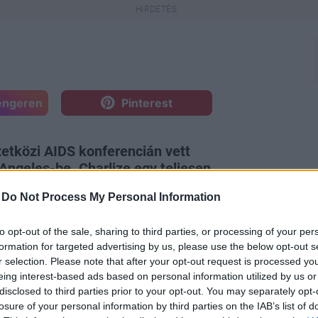
engeren
Pinterest
tközi AIDS konferencián vett
Angeles-be. Charlize egy teljesen
ben teljesen tökéletesen festett a
-
Do Not Process My Personal Information
ert viselt, fekete csőnadrággal, és
to opt-out of the sale, sharing to third parties, or processing of your per
formation for targeted advertising by us, please use the below opt-out s
r selection. Please note that after your opt-out request is processed y
eing interest-based ads based on personal information utilized by us or
disclosed to third parties prior to your opt-out. You may separately opt-
losure of your personal information by third parties on the IAB’s list of