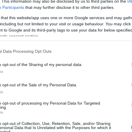
. This information may also be disclosed by us to third parties on the
IA
Participants
that may further disclose it to other third parties.
 that this website/app uses one or more Google services and may gath
including but not limited to your visit or usage behaviour. You may click 
 to Google and its third-party tags to use your data for below specifi
ogle consent section.
l Data Processing Opt Outs
o opt-out of the Sharing of my personal data.
In
o opt-out of the Sale of my Personal Data.
In
to opt-out of processing my Personal Data for Targeted
ing.
In
o opt-out of Collection, Use, Retention, Sale, and/or Sharing
ersonal Data that Is Unrelated with the Purposes for which it
lected.