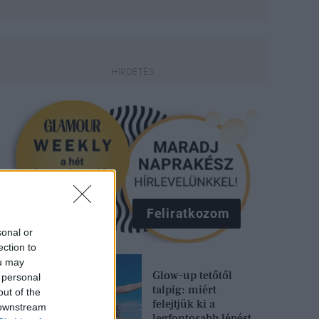
Feliratkozom
sonal or
ection to
ou may
Glow-up tetőtől
 personal
talpig: miért
out of the
felejtjük ki a
 downstream
legfontosabb lépést