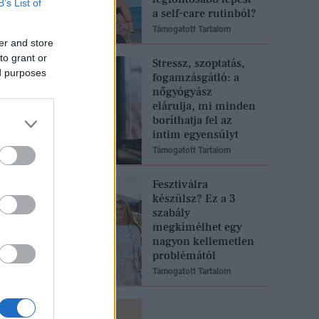
B’s List of
a self-care rutinból?
Támogatott Tartalom
er and store
to grant or
Stressz, szoptatás,
ed purposes
fogamzásgátló: a
nőgyógyász
elárulja, mi minden
boríthatja fel az
intim egyensúlyt
Támogatott Tartalom
Fesztiválra
készülsz? Ez a 3
szabály
megkímélhet egy
nagyon kellemetlen
problémától
Támogatott Tartalom