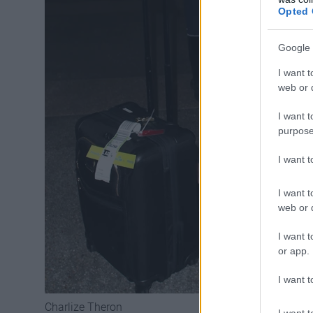
Opted 
Google 
I want t
web or d
I want t
purpose
I want 
I want t
web or d
I want t
or app.
I want t
Charlize Theron
I want t