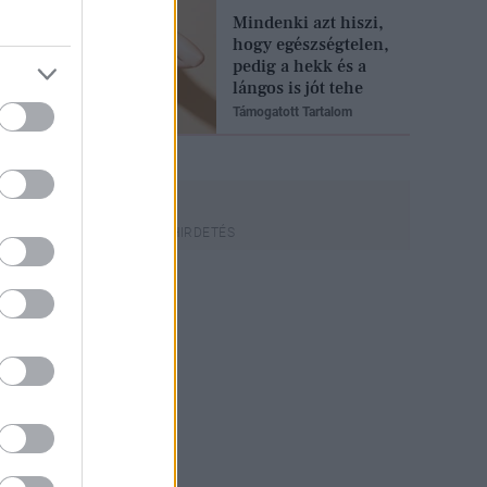
Mindenki azt hiszi,
hogy egészségtelen,
pedig a hekk és a
lángos is jót tehe
Támogatott Tartalom