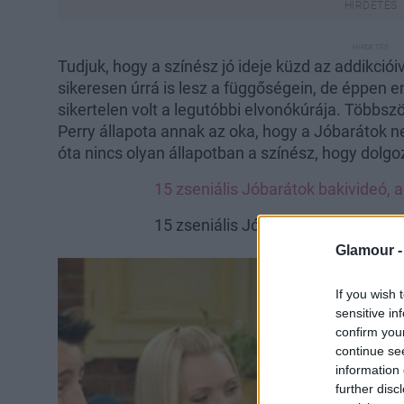
Tudjuk, hogy a színész jó ideje küzd az addikciói
sikeresen úrrá is lesz a függőségein, de éppen e
sikertelen volt a legutóbbi elvonókúrája. Többsz
Perry állapota annak az oka, hogy a Jóbarátok n
óta nincs olyan állapotban a színész, hogy dolgoz
15 zseniális Jóbarátok bakivideó,
15 zseniális Jóbarátok bakivideó,
Glamour 
If you wish 
sensitive in
confirm you
continue se
information 
further disc