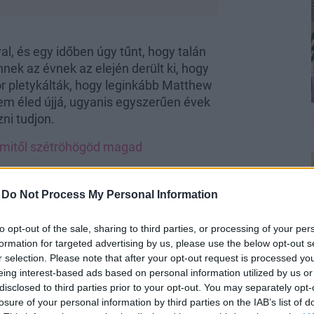
val, és egy időben úgy tűnt, hogy talán
nnek az évnek az elején derült ki, hogy
ör pletykálták, hogy leginkább Matthew
em éled újjá, ugyanis egyszerűen évek
ni tudjon.
 amitől szétröhögöd magad
 amitől szétröhögöd magad
-
Do Not Process My Personal Information
to opt-out of the sale, sharing to third parties, or processing of your per
formation for targeted advertising by us, please use the below opt-out s
r selection. Please note that after your opt-out request is processed y
eing interest-based ads based on personal information utilized by us or
disclosed to third parties prior to your opt-out. You may separately opt-
losure of your personal information by third parties on the IAB’s list of