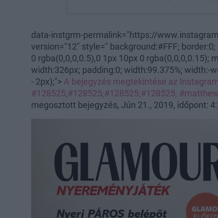
data-instgrm-permalink="https://www.instagra
version="12" style=" background:#FFF; border:0;
0 rgba(0,0,0,0.5),0 1px 10px 0 rgba(0,0,0,0.15);
width:326px; padding:0; width:99.375%; width:-w
- 2px);">
A bejegyzés megtekintése az Instagr
#128525;#128525;#128525;#128525; #matthew
megosztott bejegyzés, Jún 21., 2019, időpont: 4