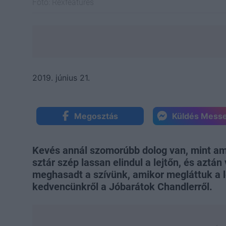
Fotó:
Rexfeatures
2019. június 21.
Megosztás
Küldés Mess
Kevés annál szomorúbb dolog van, mint ami
sztár szép lassan elindul a lejtőn, és aztán
meghasadt a szívünk, amikor megláttuk a l
kedvencünkről a Jóbarátok Chandlerről.