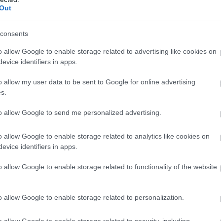
Out
szt most, lassan két év után lehetett
consents
dig nagyon úgy néz ki, hogy a pletykák
o allow Google to enable storage related to advertising like cookies on
tár idén lesz ötvenéves, és sajnos az
evice identifiers in apps.
k. Az pedig egészen hihetetlen, hogy
Mi reménykedünk benne, hogy egyszer
o allow my user data to be sent to Google for online advertising
s.
to allow Google to send me personalized advertising.
o allow Google to enable storage related to analytics like cookies on
evice identifiers in apps.
o allow Google to enable storage related to functionality of the website
o allow Google to enable storage related to personalization.
o allow Google to enable storage related to security, including