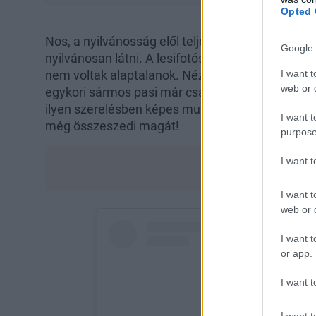
Opted 
Nos, a nyilvánosság elől teljesen elrejtőző színé
Google 
nyilvánosan látni. A lesifotósok képei alapján pe
I want t
nem voltak alaptalanok. Nézni is fájdalmas, a sz
web or d
egykori sármos pasi már csak árnyéka önmagána
ilyen szerelésben képes mutatkozni az utcán. 
I want t
még összeszedi magát!
purpose
I want 
I want t
web or d
I want t
or app.
I want t
I want t