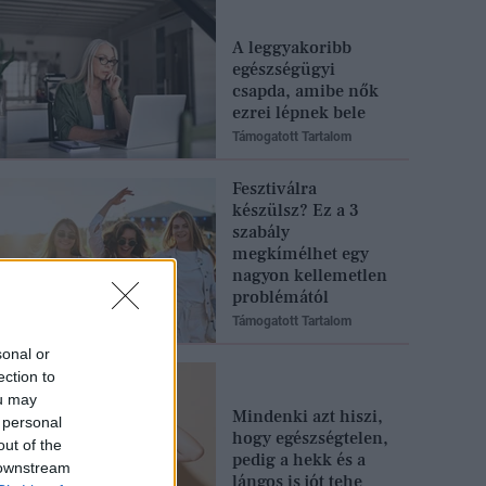
A leggyakoribb
egészségügyi
csapda, amibe nők
ezrei lépnek bele
Támogatott Tartalom
Fesztiválra
készülsz? Ez a 3
szabály
megkímélhet egy
nagyon kellemetlen
problémától
Támogatott Tartalom
sonal or
ection to
ou may
Mindenki azt hiszi,
 personal
hogy egészségtelen,
out of the
pedig a hekk és a
 downstream
lángos is jót tehe