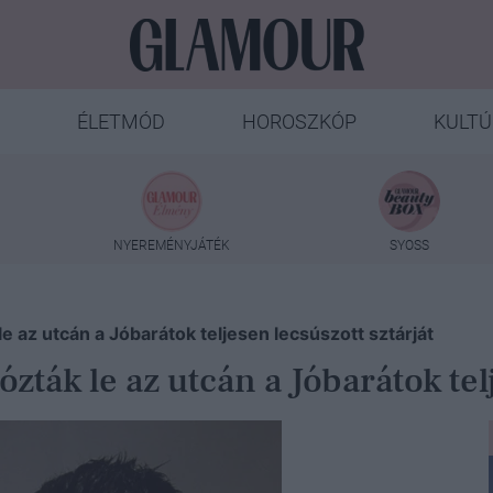
ÉLETMÓD
HOROSZKÓP
KULTÚ
NYEREMÉNYJÁTÉK
SYOSS
e az utcán a Jóbarátok teljesen lecsúszott sztárját
zták le az utcán a Jóbarátok telj