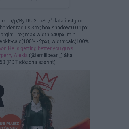
m.com/p/By-IKJ3obSo/" data-instgrm-
 border-radius:3px; box-shadow:0 0 1px
 margin: 1px; max-width:540px; min-
ebkit-calc(100% - 2px); width:calc(100%
amon
He is getting better you guys
perry
Alexis
(@iamlilbean_) által
:50 (PDT időzóna szerint)