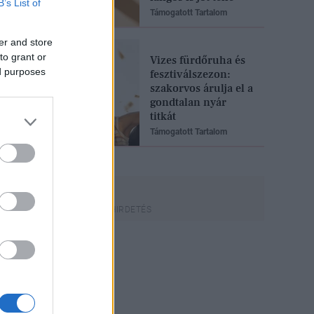
B’s List of
Támogatott Tartalom
er and store
to grant or
Vizes fürdőruha és
ed purposes
fesztiválszezon:
szakorvos árulja el a
gondtalan nyár
titkát
Támogatott Tartalom