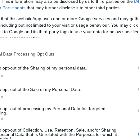
. This information may also be disclosed by us to third parties on the
IA
Participants
that may further disclose it to other third parties.
 that this website/app uses one or more Google services and may gath
including but not limited to your visit or usage behaviour. You may click 
 to Google and its third-party tags to use your data for below specifi
ogle consent section.
l Data Processing Opt Outs
o opt-out of the Sharing of my personal data.
In
o opt-out of the Sale of my Personal Data.
In
to opt-out of processing my Personal Data for Targeted
ing.
In
o opt-out of Collection, Use, Retention, Sale, and/or Sharing
ersonal Data that Is Unrelated with the Purposes for which it
lected.