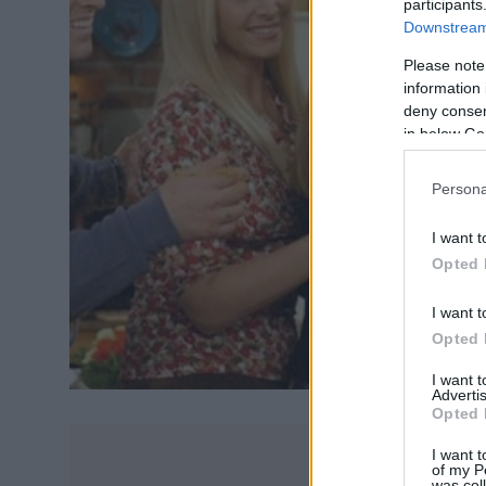
participants
Downstream 
Please note
information 
deny consent
in below Go
Persona
I want t
Opted 
I want t
Opted 
I want 
Advertis
Opted 
I want t
of my P
was col