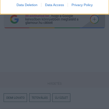
Messengeren
Data Deletion
Data Access
Privacy Policy
Itt állíthatod be
, hogy a Google
keresőben könnyebben megtaláld a
glamour.hu cikkeit
DEMI LOVATO
TETOVÁLÁS
ÚJ ÜZLET