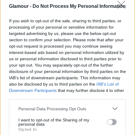
egy túlélő, aki bár hozott rossz döntéseket, most úgy
Glamour -
Do Not Process My Personal Information
tűnik, végre jó útra tért!
If you wish to opt-out of the sale, sharing to third parties, or
processing of your personal or sensitive information for
targeted advertising by us, please use the below opt-out
section to confirm your selection. Please note that after your
opt-out request is processed you may continue seeing
interest-based ads based on personal information utilized by
us or personal information disclosed to third parties prior to
your opt-out. You may separately opt-out of the further
disclosure of your personal information by third parties on the
IAB’s list of downstream participants. This information may
also be disclosed by us to third parties on the
IAB’s List of
Downstream Participants
that may further disclose it to other
third parties.
Please note that this website/app uses one or more Google
Personal Data Processing Opt Outs
services and may gather and store information including but
not limited to your visit or usage behaviour. You may click to
I want to opt-out of the Sharing of my
personal data.
grant or deny consent to Google and its third-party tags to
Opted In
use your data for below specified purposes in below Google