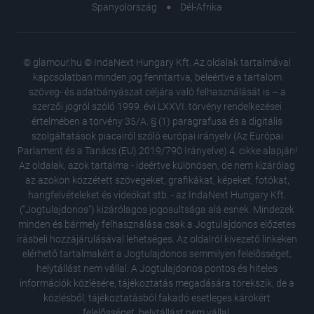
Spanyolország
Dél-Afrika
© glamour.hu © IndaNext Hungary Kft. Az oldalak tartalmával
kapcsolatban minden jog fenntartva, beleértve a tartalom
szöveg- és adatbányászat céljára való felhasználását is – a
szerzői jogról szóló 1999. évi LXXVI. törvény rendelkezései
értelmében a törvény 35/A. § (1) paragrafusa és a digitális
szolgáltatások piacairól szóló európai irányelv (Az Európai
Parlament és a Tanács (EU) 2019/790 Irányelve) 4. cikke alapján!
Az oldalak, azok tartalma - ideértve különösen, de nem kizárólag
az azokon közzétett szövegeket, grafikákat, képeket, fotókat,
hangfelvételeket és videókat stb. - az IndaNext Hungary Kft.
("Jogtulajdonos") kizárólagos jogosultsága alá esnek. Mindezek
minden és bármely felhasználása csak a Jogtulajdonos előzetes
írásbeli hozzájárulásával lehetséges. Az oldalról kivezető linkeken
elérhető tartalmakért a Jogtulajdonos semmilyen felelősséget,
helytállást nem vállal. A Jogtulajdonos pontos és hiteles
A női te
információk közlésére, tájékoztatás megadására törekszik, de a
megelőz
közlésből, tájékoztatásból fakadó esetleges károkért
Napi hor
felelősséget, helytállást nem vállal.