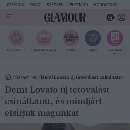
SZTÁROK
DIVAT
SZÉPSÉG
ÉLETMÓD
HOROSZKÓP
KU
MANCSPARTY
NYEREMÉNYJÁTÉK
SYOSS
TAROT
GLAMOUR
20
Sztárhírek
Demi Lovato új tetoválást csináltatott, 
Demi Lovato új tetoválást
csináltatott, és mindjárt
elsírjuk magunkat