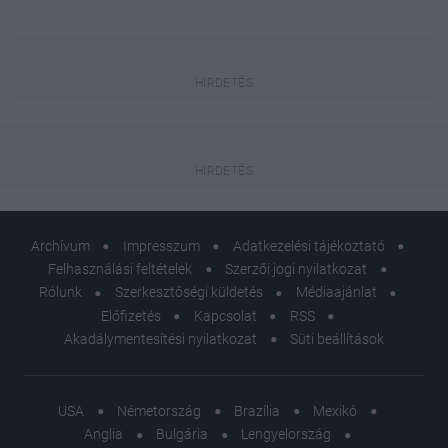
Archívum
Impresszum
Adatkezelési tájékoztató
Felhasználási feltételek
Szerzői jogi nyilatkozat
Rólunk
Szerkesztőségi küldetés
Médiaajánlat
Előfizetés
Kapcsolat
RSS
Akadálymentesítési nyilatkozat
Süti beállítások
USA
Németország
Brazília
Mexikó
Anglia
Bulgária
Lengyelország