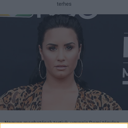
terhes
Nagyon meghatónak tartjuk, ugyanis Demi tényleg