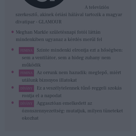
A televíziós
szerkesztő, akinek óriási hálával tartozik a magyar
divatipar - GLAMOUR
Meghan Markle születésnapi fotói láttán
mindenkiben ugyanaz a kérdés merül fel
Szinte mindenki elrontja ezt a hőségben:
FEMINA
sem a ventilátor, sem a hideg zuhany nem
működik
Az orrunk nem hazudik: meglepő, miért
FEMINA
utálunk bizonyos illatokat
Ez a veszélytelennek tűnő reggeli szokás
DÍVÁNY
rontja el a napodat
Aggasztóan emelkedett az
DÍVÁNY
ózonszennyezettség: mutatjuk, milyen tüneteket
okozhat