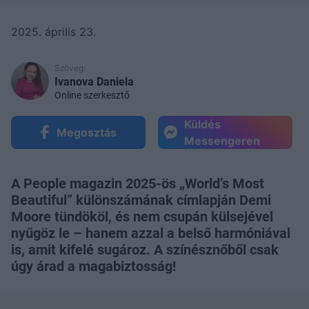
2025. április 23.
Szöveg:
Ivanova Daniela
Online szerkesztő
Küldés
Megosztás
Messengeren
A People magazin 2025-ös „World’s Most
Beautiful” különszámának címlapján Demi
Moore tündököl, és nem csupán külsejével
nyűgöz le – hanem azzal a belső harmóniával
is, amit kifelé sugároz. A színésznőből csak
úgy árad a magabiztosság!