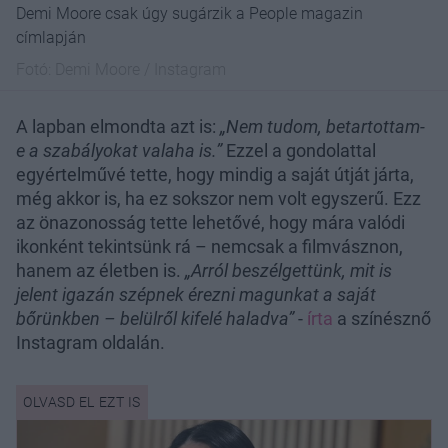
Demi Moore csak úgy sugárzik a People magazin
címlapján
Fotó:
Demi Moore / Instagram
A lapban elmondta azt is:
„Nem tudom, betartottam-
e a szabályokat valaha is.”
Ezzel a gondolattal
egyértelművé tette, hogy mindig a saját útját járta,
még akkor is, ha ez sokszor nem volt egyszerű. Ezz
az önazonosság tette lehetővé, hogy mára valódi
ikonként tekintsünk rá – nemcsak a filmvásznon,
hanem az életben is.
„Arról beszélgettünk, mit is
jelent igazán szépnek érezni magunkat a saját
bőrünkben – belülről kifelé haladva”
-
írta
a színésznő
Instagram oldalán.