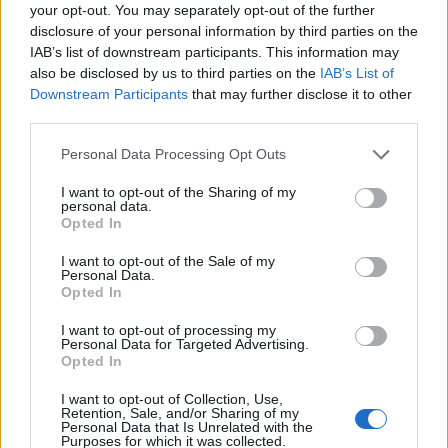
your opt-out. You may separately opt-out of the further
filmje,
A Szer
főszereplőjeként arat hatalmas sikert.
disclosure of your personal information by third parties on the
A produkciót sokan pályafutása egyik
IAB’s list of downstream participants. This information may
legmeghatározóbb alakításának tartják. Emellett az
also be disclosed by us to third parties on the
IAB’s List of
unokája körüli örömteli
családi pillanatok
, és az
Downstream Participants
that may further disclose it to other
third parties.
önmagára találás öröme is betölti a mindennapjait.
Úgy tűnik, nemcsak a karrierje, de a belső
Please note that this website/app uses one or more Google
Personal Data Processing Opt Outs
egyensúlya is a helyére került az életében.
services and may gather and store information including but
not limited to your visit or usage behaviour. You may click to
I want to opt-out of the Sharing of my
personal data.
grant or deny consent to Google and its third-party tags to
Opted In
use your data for below specified purposes in below Google
consent section.
I want to opt-out of the Sale of my
Personal Data.
Opted In
I want to opt-out of processing my
Personal Data for Targeted Advertising.
Opted In
I want to opt-out of Collection, Use,
Retention, Sale, and/or Sharing of my
Personal Data that Is Unrelated with the
Purposes for which it was collected.