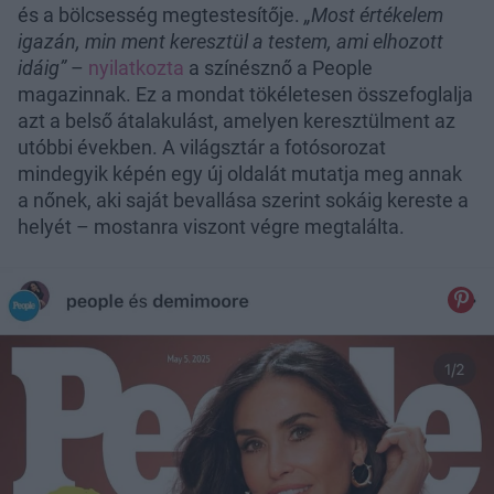
és a bölcsesség megtestesítője.
„Most értékelem
igazán, min ment keresztül a testem, ami elhozott
idáig”
–
nyilatkozta
a színésznő a People
magazinnak. Ez a mondat tökéletesen összefoglalja
azt a belső átalakulást, amelyen keresztülment az
utóbbi években. A világsztár a fotósorozat
mindegyik képén egy új oldalát mutatja meg annak
a nőnek, aki saját bevallása szerint sokáig kereste a
helyét – mostanra viszont végre megtalálta.