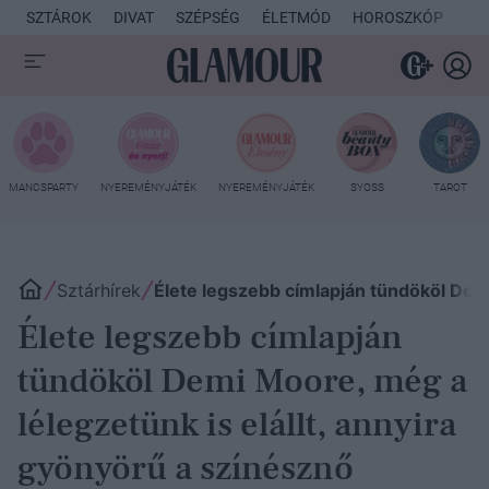
SZTÁROK
DIVAT
SZÉPSÉG
ÉLETMÓD
HOROSZKÓP
KU
MANCSPARTY
NYEREMÉNYJÁTÉK
NYEREMÉNYJÁTÉK
SYOSS
TAROT
Sztárhírek
Élete legszebb címlapján tündököl Demi
Élete legszebb címlapján
tündököl Demi Moore, még a
lélegzetünk is elállt, annyira
gyönyörű a színésznő