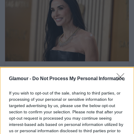
Demi Moore címlapfotója láttán nem
Glamour -
Do Not Process My Personal Information
jutunk szóhoz, egyszerűen bomba
formában van a 62 éves színésznő
If you wish to opt-out of the sale, sharing to third parties, or
processing of your personal or sensitive information for
targeted advertising by us, please use the below opt-out
Továbbra is szárnyal a
section to confirm your selection. Please note that after your
opt-out request is processed you may continue seeing
karrierje
interest-based ads based on personal information utilized by
us or personal information disclosed to third parties prior to
Demi Moore
jelenleg az új, kritikusok által is elismert