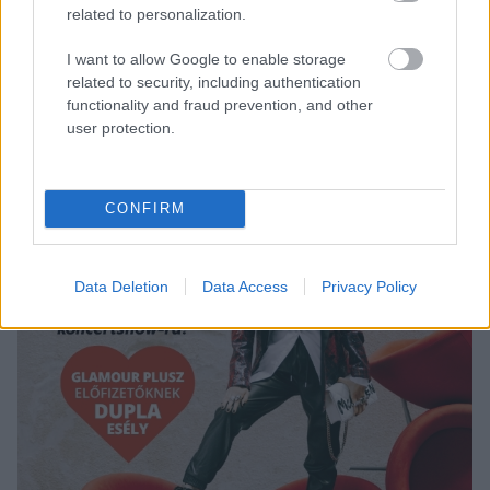
related to personalization.
Fotó:
Demi Moore / Instagram
I want to allow Google to enable storage
related to security, including authentication
functionality and fraud prevention, and other
user protection.
CONFIRM
Data Deletion
Data Access
Privacy Policy