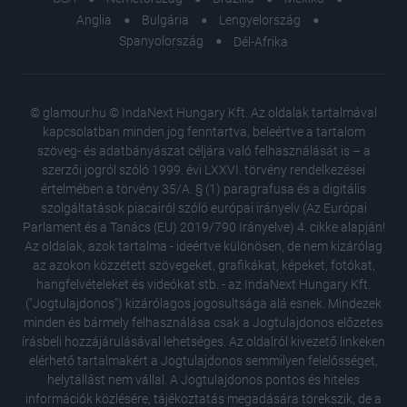
Anglia
Bulgária
Lengyelország
Spanyolország
Dél-Afrika
© glamour.hu © IndaNext Hungary Kft. Az oldalak tartalmával
kapcsolatban minden jog fenntartva, beleértve a tartalom
szöveg- és adatbányászat céljára való felhasználását is – a
szerzői jogról szóló 1999. évi LXXVI. törvény rendelkezései
értelmében a törvény 35/A. § (1) paragrafusa és a digitális
szolgáltatások piacairól szóló európai irányelv (Az Európai
Parlament és a Tanács (EU) 2019/790 Irányelve) 4. cikke alapján!
Az oldalak, azok tartalma - ideértve különösen, de nem kizárólag
az azokon közzétett szövegeket, grafikákat, képeket, fotókat,
hangfelvételeket és videókat stb. - az IndaNext Hungary Kft.
("Jogtulajdonos") kizárólagos jogosultsága alá esnek. Mindezek
minden és bármely felhasználása csak a Jogtulajdonos előzetes
írásbeli hozzájárulásával lehetséges. Az oldalról kivezető linkeken
elérhető tartalmakért a Jogtulajdonos semmilyen felelősséget,
helytállást nem vállal. A Jogtulajdonos pontos és hiteles
A Semme
információk közlésére, tájékoztatás megadására törekszik, de a
hormonja