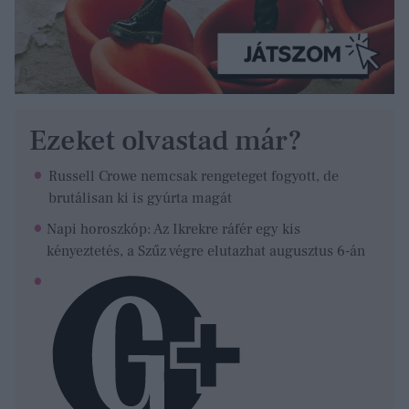
Ezeket olvastad már?
Russell Crowe nemcsak rengeteget fogyott, de
brutálisan ki is gyúrta magát
Napi horoszkóp: Az Ikrekre ráfér egy kis
kényeztetés, a Szűz végre elutazhat augusztus 6-án