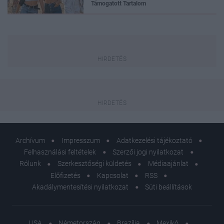
Támogatott Tartalom
Archívum
Impresszum
Adatkezelési tájékoztató
Felhasználási feltételek
Szerzői jogi nyilatkozat
Rólunk
Szerkesztőségi küldetés
Médiaajánlat
Előfizetés
Kapcsolat
RSS
Akadálymentesítési nyilatkozat
Süti beállítások
USA
Németország
Brazília
Mexikó