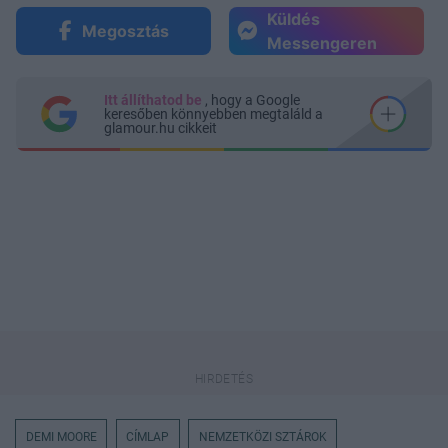
Küldés
Megosztás
Messengeren
Itt állíthatod be
, hogy a Google
keresőben könnyebben megtaláld a
glamour.hu cikkeit
DEMI MOORE
CÍMLAP
NEMZETKÖZI SZTÁROK