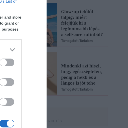
B’s List of
Glow-up tetőtől
talpig: miért
er and store
felejtjük ki a
to grant or
legfontosabb lépést
ed purposes
a self-care rutinból?
Támogatott Tartalom
Mindenki azt hiszi,
hogy egészségtelen,
pedig a hekk és a
lángos is jót tehe
Támogatott Tartalom