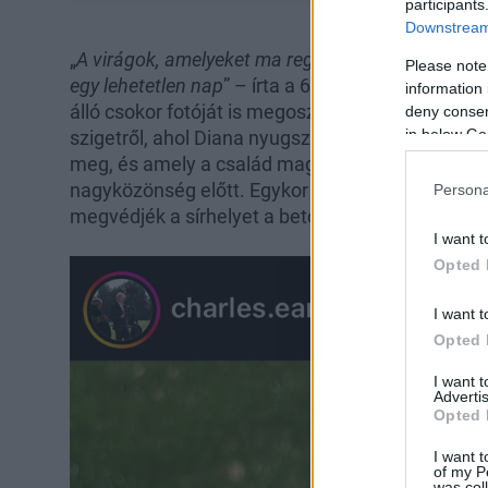
participants
Downstream 
„
A virágok, amelyeket ma reggel vágtunk az Altho
Please note
egy lehetetlen nap
” – írta a 61 éves
Charles Spen
information 
álló csokor fotóját is megosztotta. A posztban eg
deny consent
in below Go
szigetről, ahol Diana nyugszik az Althorp birtok
meg, és amely a család magánéletének megőrzé
nagyközönség előtt. Egykor egy híd kötötte össze 
Persona
megvédjék a sírhelyet a betolakodóktól.
I want t
Opted 
I want t
Opted 
I want 
Advertis
Opted 
I want t
of my P
was col