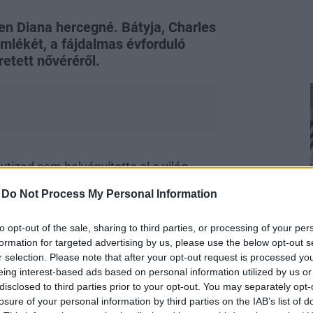
en Diana hercegné. Bátyja, Charles
mlékét, a fájdalmas évforduló
etett nővéréről.
vtized sem halványította el a világ
tyja, Charles Spencer minden évben
-
Do Not Process My Personal Information
ugat-Northamptonshire-ben található
encer egy különleges virágcsokrot
to opt-out of the sale, sharing to third parties, or processing of your per
rtok kertjeiből válogatott össze - írja az
formation for targeted advertising by us, please use the below opt-out s
tt a szomorú napról
Instagram-oldalán
.
r selection. Please note that after your opt-out request is processed y
eing interest-based ads based on personal information utilized by us or
disclosed to third parties prior to your opt-out. You may separately opt-
losure of your personal information by third parties on the IAB’s list of