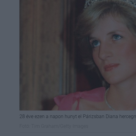
28 éve ezen a napon hunyt el Párizsban Diana herceg
Fotó:
Tim Graham/Getty Images