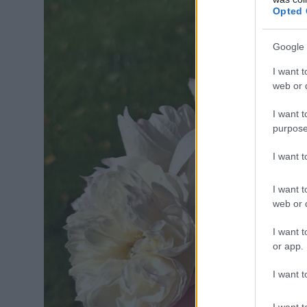
Opted 
Google 
I want t
web or d
I want t
purpose
I want 
I want t
web or d
I want t
or app.
I want t
I want t