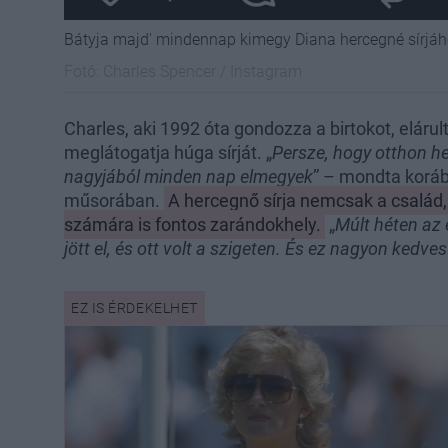
Bátyja majd' mindennap kimegy Diana hercegné sírjá
Fotó:
Charles Spencer / Instagram
Charles, aki 1992 óta gondozza a birtokot, eláru
meglátogatja húga sírját. „
Persze, hogy otthon he
nagyjából minden nap elmegyek
” – mondta koráb
műsorában.
A hercegnő sírja nemcsak a család
számára is fontos zarándokhely.
„
Múlt héten az 
jött el, és ott volt a szigeten. És ez nagyon kedves