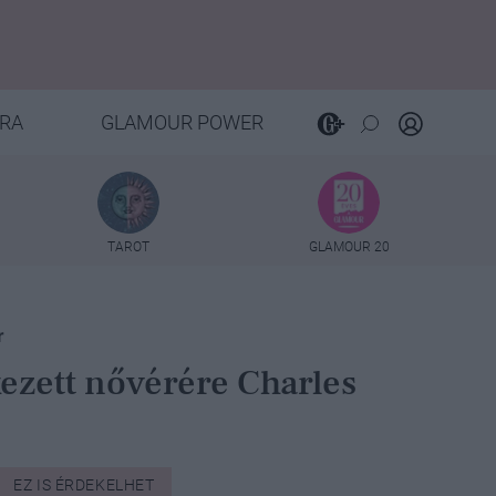
RA
GLAMOUR POWER
TAROT
GLAMOUR 20
r
kezett nővérére Charles
EZ IS ÉRDEKELHET