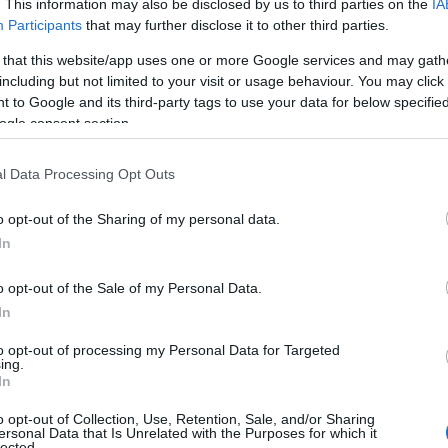
. This information may also be disclosed by us to third parties on the
IA
Participants
that may further disclose it to other third parties.
rp kertjeiben a Sziget számára. Mindig
 that this website/app uses one or more Google services and may gath
cer
, aki a rózsaszín és fehér virágokból
including but not limited to your visit or usage behaviour. You may click 
y másik képet is láthattunk a kis
 to Google and its third-party tags to use your data for below specifi
ogle consent section.
on, amely csak csónakkal közelíthető
se érdekében zárva van a
a birtokkal, de ezt eltávolították, hogy
l Data Processing Opt Outs
o opt-out of the Sharing of my personal data.
In
o opt-out of the Sale of my Personal Data.
In
to opt-out of processing my Personal Data for Targeted
ing.
In
o opt-out of Collection, Use, Retention, Sale, and/or Sharing
ersonal Data that Is Unrelated with the Purposes for which it
lected.