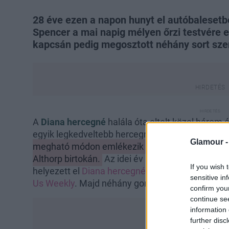
28 éve ezen a napon hunyt el autóbalesetb
Spencer a mai napig mélyen őrzi testvére e
kapcsán pedig megosztott néhány sort szer
A
Diana hercegné
halála óta eltelt közel három é
egyik legkedveltebb hercegnőjének emlékét.
Bá
Glamour 
megható módon emlékezik meg róla a család Ny
Althorp birtokán.
Az idei év sem volt kivétel: Sp
If you wish 
helyezett el
Diana hercegné
sírjánál, amelyet a bi
sensitive in
Us Weekly
. Majd néhány gondolatot is megoszto
confirm you
continue se
information 
further disc