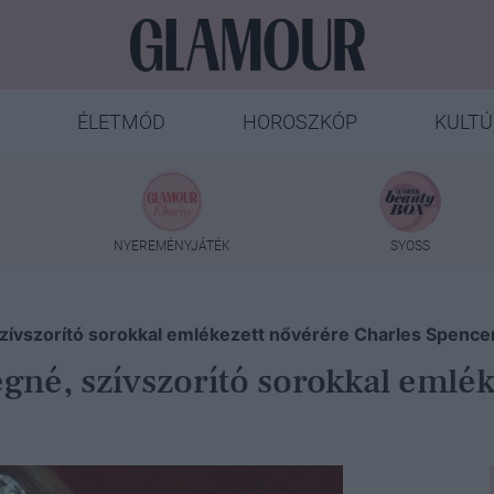
ÉLETMÓD
HOROSZKÓP
KULTÚ
NYEREMÉNYJÁTÉK
SYOSS
szívszorító sorokkal emlékezett nővérére Charles Spence
egné, szívszorító sorokkal emlé