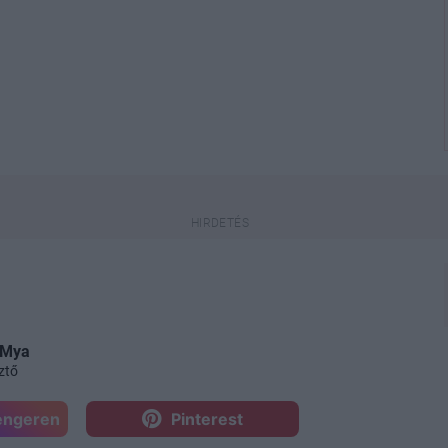
 Mya
ztő
engeren
Pinterest