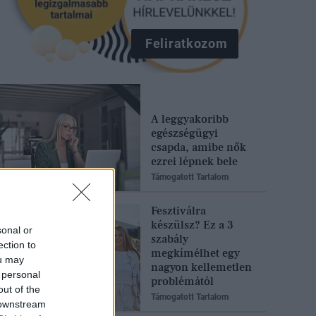
Feliratkozom
A leggyakoribb
egészségügyi
csapda, amibe nők
ezrei lépnek bele
Támogatott Tartalom
Fesztiválra
készülsz? Ez a 3
sonal or
szabály
ection to
megkímélhet egy
ou may
nagyon kellemetlen
 personal
problémától
out of the
Támogatott Tartalom
 downstream