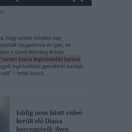
hoz
lta, hogy szinte minden nap
lyeztük nyugalomra és igen, én
ban a Good Morning Britain
, hanem Diana legközelebbi barátai
egyik legközelebbi gyerekkori barátja
 volt
” – tette hozzá.
Eddig nem látott videó
került elő Diana
hercegnéről: ilyen