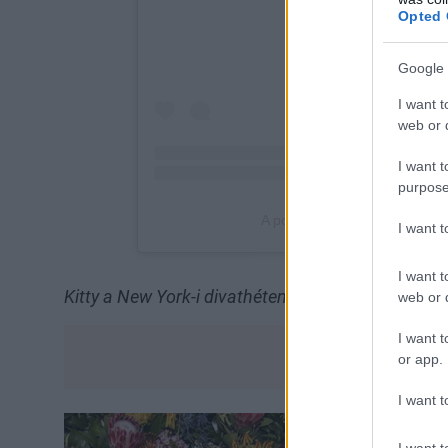
Opted 
Google 
I want t
web or d
I want t
purpose
I want 
I want t
Kitty a New York-i divathéten is megjelent!
web or d
I want t
or app.
I want t
I want t