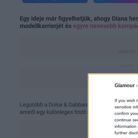
Egy ideje már figyelhetjük, ahogy Diana h
modellkarrierjét és
egyre nevesebb kampán
Glamour 
If you wish 
Legutóbb a Dolce & Gabbana tavaszi-nyári napsz
sensitive in
amiről egy különleges fotót is megosztott Insta
confirm you
continue se
information 
further disc