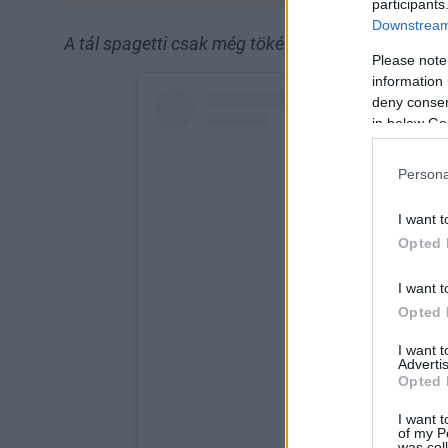
participants
Downstream 
A tál spagetti csak még tökéletesebbé teszi az ö
Please note
information 
deny consent
in below Go
Persona
I want t
Opted 
I want t
Opted 
I want 
Advertis
Opted 
I want t
of my P
was col