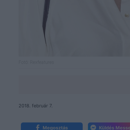
Fotó:
Rexfeatures
2018. február 7.
Megosztás
Küldés Mess