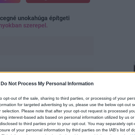
ercegné unokahúga építgeti
yokban szerepel.
-
Do Not Process My Personal Information
to opt-out of the sale, sharing to third parties, or processing of your per
emüveg kollekciójának arca lett,
formation for targeted advertising by us, please use the below opt-out s
gramján.
r selection. Please note that after your opt-out request is processed y
eing interest-based ads based on personal information utilized by us or
disclosed to third parties prior to your opt-out. You may separately opt-
losure of your personal information by third parties on the IAB’s list of