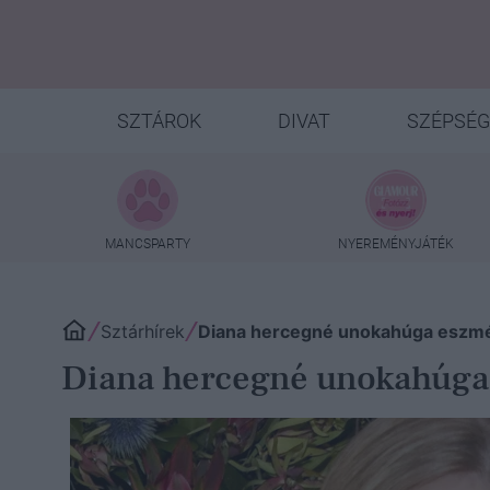
SZTÁROK
DIVAT
SZÉPSÉG
MANCSPARTY
NYEREMÉNYJÁTÉK
Sztárhírek
Diana hercegné unokahúga eszmél
Diana hercegné unokahúga 