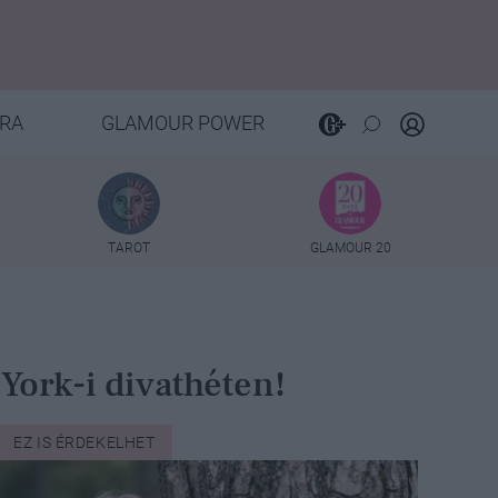
RA
GLAMOUR POWER
TAROT
GLAMOUR 20
ork-i divathéten!
EZ IS ÉRDEKELHET