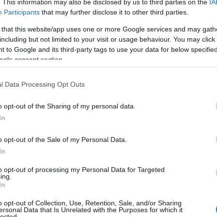
. This information may also be disclosed by us to third parties on the
IA
Participants
that may further disclose it to other third parties.
sszhatást!
 that this website/app uses one or more Google services and may gath
including but not limited to your visit or usage behaviour. You may click 
 to Google and its third-party tags to use your data for below specifi
ogle consent section.
l Data Processing Opt Outs
o opt-out of the Sharing of my personal data.
In
o opt-out of the Sale of my Personal Data.
In
to opt-out of processing my Personal Data for Targeted
ing.
In
o opt-out of Collection, Use, Retention, Sale, and/or Sharing
ersonal Data that Is Unrelated with the Purposes for which it
lected.