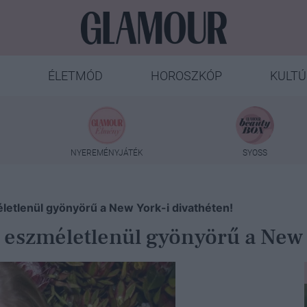
ÉLETMÓD
HOROSZKÓP
KULTÚ
NYEREMÉNYJÁTÉK
SYOSS
etlenül gyönyörű a New York-i divathéten!
eszméletlenül gyönyörű a New Y