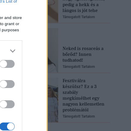
B’s List of
pedig a hekk és a
lángos is jót tehe
Támogatott Tartalom
er and store
to grant or
ed purposes
Neked is rosaceás a
bőrőd? Innen
tudhatod!
Támogatott Tartalom
Fesztiválra
készülsz? Ez a 3
szabály
megkímélhet egy
nagyon kellemetlen
problémától
Támogatott Tartalom