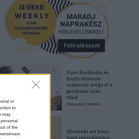
Feliratkozom
Vizes fürdőruha és
fesztiválszezon:
szakorvos árulja el a
gondtalan nyár
titkát
sonal or
Támogatott Tartalom
ection to
ou may
 personal
out of the
Mindenki azt hiszi,
 downstream
hogy egészségtelen,