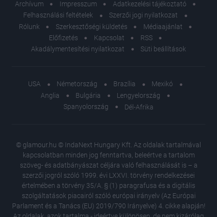
Archívum
Impresszum
Adatkezelési tájékoztató
Felhasználási feltételek
Szerzői jogi nyilatkozat
Rólunk
Szerkesztőségi küldetés
Médiaajánlat
Előfizetés
Kapcsolat
RSS
Akadálymentesítési nyilatkozat
Süti beállítások
USA
Németország
Brazília
Mexikó
Anglia
Bulgária
Lengyelország
Spanyolország
Dél-Afrika
© glamour.hu © IndaNext Hungary Kft. Az oldalak tartalmával
kapcsolatban minden jog fenntartva, beleértve a tartalom
szöveg- és adatbányászat céljára való felhasználását is – a
szerzői jogról szóló 1999. évi LXXVI. törvény rendelkezései
értelmében a törvény 35/A. § (1) paragrafusa és a digitális
szolgáltatások piacairól szóló európai irányelv (Az Európai
Parlament és a Tanács (EU) 2019/790 Irányelve) 4. cikke alapján!
Az oldalak, azok tartalma - ideértve különösen, de nem kizárólag