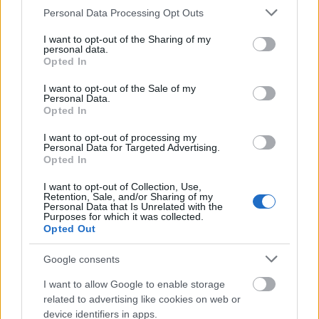
Please note that this website/app uses one or more Google
Personal Data Processing Opt Outs
services and may gather and store information including but
not limited to your visit or usage behaviour. You may click to
I want to opt-out of the Sharing of my
personal data.
grant or deny consent to Google and its third-party tags to
Opted In
use your data for below specified purposes in below Google
consent section.
I want to opt-out of the Sale of my
Personal Data.
Opted In
I want to opt-out of processing my
Personal Data for Targeted Advertising.
Opted In
I want to opt-out of Collection, Use,
Retention, Sale, and/or Sharing of my
Personal Data that Is Unrelated with the
Purposes for which it was collected.
Opted Out
Google consents
I want to allow Google to enable storage
related to advertising like cookies on web or
device identifiers in apps.