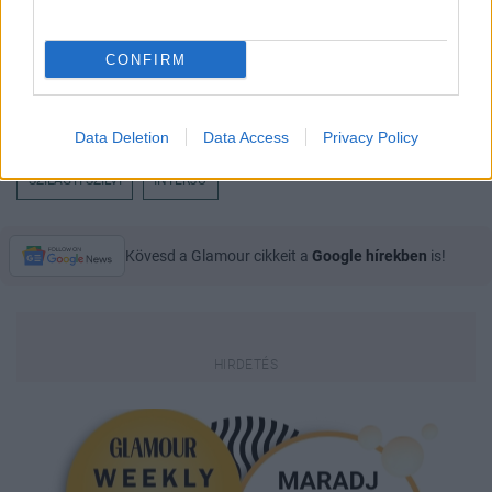
CONFIRM
Data Deletion
Data Access
Privacy Policy
SZILAGYI-SZILVI
INTERJÚ
Kövesd a Glamour cikkeit a
Google hírekben
is!