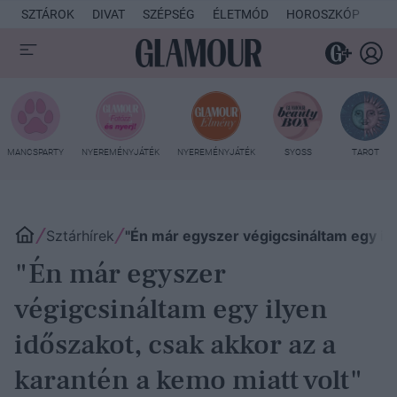
SZTÁROK
DIVAT
SZÉPSÉG
ÉLETMÓD
HOROSZKÓP
KU
MANCSPARTY
NYEREMÉNYJÁTÉK
NYEREMÉNYJÁTÉK
SYOSS
TAROT
Sztárhírek
"Én már egyszer végigcsináltam egy ily
"Én már egyszer
végigcsináltam egy ilyen
időszakot, csak akkor az a
karantén a kemo miatt volt"