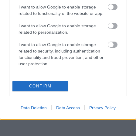
I want to allow Google to enable storage
related to functionality of the website or app.
I want to allow Google to enable storage
related to personalization.
I want to allow Google to enable storage
related to security, including authentication
functionality and fraud prevention, and other
Küldés
user protection.
Megosztás
Messengeren
CONFIRM
Itt állíthatod be
, hogy a Google
keresőben könnyebben megtaláld a
glamour.hu cikkeit
Data Deletion
Data Access
Privacy Policy