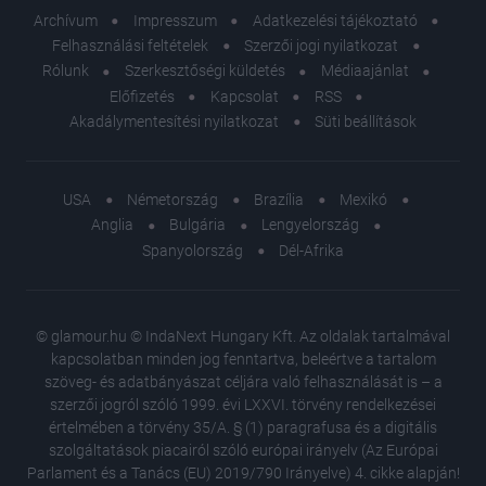
Archívum
Impresszum
Adatkezelési tájékoztató
Felhasználási feltételek
Szerzői jogi nyilatkozat
Rólunk
Szerkesztőségi küldetés
Médiaajánlat
Előfizetés
Kapcsolat
RSS
Akadálymentesítési nyilatkozat
Süti beállítások
USA
Németország
Brazília
Mexikó
Anglia
Bulgária
Lengyelország
Spanyolország
Dél-Afrika
© glamour.hu © IndaNext Hungary Kft. Az oldalak tartalmával
kapcsolatban minden jog fenntartva, beleértve a tartalom
szöveg- és adatbányászat céljára való felhasználását is – a
szerzői jogról szóló 1999. évi LXXVI. törvény rendelkezései
értelmében a törvény 35/A. § (1) paragrafusa és a digitális
szolgáltatások piacairól szóló európai irányelv (Az Európai
Parlament és a Tanács (EU) 2019/790 Irányelve) 4. cikke alapján!