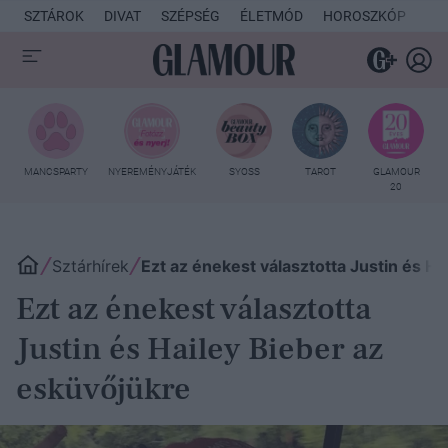
SZTÁROK
DIVAT
SZÉPSÉG
ÉLETMÓD
HOROSZKÓP
KU
MANCSPARTY
NYEREMÉNYJÁTÉK
SYOSS
TAROT
GLAMOUR
20
Sztárhírek
Ezt az énekest választotta Justin és Ha
Ezt az énekest választotta
Justin és Hailey Bieber az
esküvőjükre