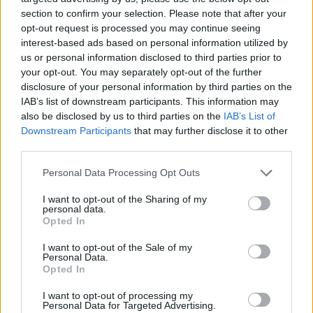
section to confirm your selection. Please note that after your
A sztárpár 30-án mondja ki ismét a boldogító igent,
opt-out request is processed you may continue seeing
és mindeközben az r`n`b sztár, Daniel Ceasar fog
interest-based ads based on personal information utilized by
us or personal information disclosed to third parties prior to
énekelni.
your opt-out. You may separately opt-out of the further
disclosure of your personal information by third parties on the
IAB’s list of downstream participants. This information may
also be disclosed by us to third parties on the
IAB’s List of
Downstream Participants
that may further disclose it to other
third parties.
Please note that this website/app uses one or more Google
Personal Data Processing Opt Outs
services and may gather and store information including but
not limited to your visit or usage behaviour. You may click to
I want to opt-out of the Sharing of my
personal data.
grant or deny consent to Google and its third-party tags to
Opted In
use your data for below specified purposes in below Google
consent section.
I want to opt-out of the Sale of my
Personal Data.
Opted In
I want to opt-out of processing my
Personal Data for Targeted Advertising.