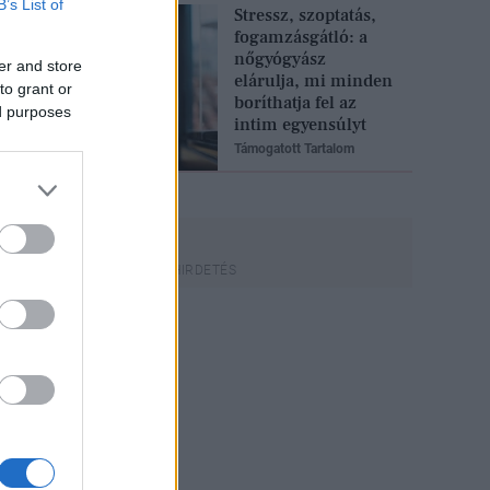
B’s List of
Stressz, szoptatás,
fogamzásgátló: a
nőgyógyász
er and store
elárulja, mi minden
to grant or
boríthatja fel az
ed purposes
intim egyensúlyt
Támogatott Tartalom