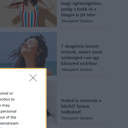
hogy egészségtelen,
pedig a hekk és a
lángos is jót tehe
Támogatott Tartalom
7 drogériás beauty
termék, amire most
szükséged van egy
könnyed nyárhoz
Támogatott Tartalom
sonal or
ection to
Neked is rosaceás a
ou may
bőrőd? Innen
 personal
tudhatod!
out of the
Támogatott Tartalom
 downstream