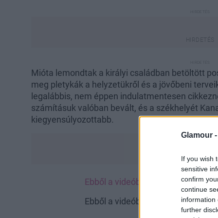
Mióta lemondtak a királyi családban betöltött po
meg pletykák a helyzetükről és a jövőbeni terveik
legalábbis, nem éppen indulatmentesen cikkezne
számításuk valóban bevált, és a székhelyét Kan
kiegyensúlyozottabb.
Glamour 
If you wish 
sensitive in
confirm you
Ebből a videóból egyértelmű, men
continue se
information 
Ebből a videóból egyértelmű, men
further disc