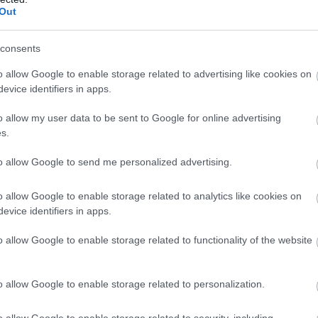
Out
consents
o allow Google to enable storage related to advertising like cookies on
a hosszú idő után újra lencsevégre
evice identifiers in apps.
ik. Harry és Meghan Markle Valentin-
en készült róluk néhány felvétel,
o allow my user data to be sent to Google for online advertising
s.
ultan, mosolygósan hagyják el a
ülöttük a felhajtás, és még kisimultabb
to allow Google to send me personalized advertising.
o allow Google to enable storage related to analytics like cookies on
evice identifiers in apps.
o allow Google to enable storage related to functionality of the website
o allow Google to enable storage related to personalization.
o allow Google to enable storage related to security, including