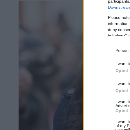
participants
Downstream 
Please note
information 
deny consent
in below Go
Persona
I want t
Opted 
I want t
Opted 
I want 
Advertis
Opted 
I want t
of my P
was col