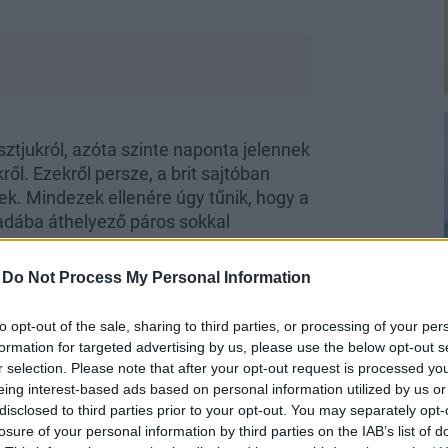
sztjukról, azóta szinte naponta jelennek
ről. Ezekről persze, a brit sajtóban
k. Mindezek ellenére úgy tűnik, hogy a
adába áthelyező páros sokkal
-
Do Not Process My Personal Information
to opt-out of the sale, sharing to third parties, or processing of your per
formation for targeted advertising by us, please use the below opt-out s
r selection. Please note that after your opt-out request is processed y
nyire jófej Meghan Markle
eing interest-based ads based on personal information utilized by us or
disclosed to third parties prior to your opt-out. You may separately opt-
nyire jófej Meghan Markle
losure of your personal information by third parties on the IAB’s list of