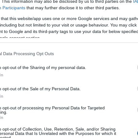
. This information may also be disclosed by us to third parties on the
IA
Participants
that may further disclose it to other third parties.
 that this website/app uses one or more Google services and may gath
including but not limited to your visit or usage behaviour. You may click 
 to Google and its third-party tags to use your data for below specifi
ogle consent section.
l Data Processing Opt Outs
o opt-out of the Sharing of my personal data.
In
o opt-out of the Sale of my Personal Data.
In
to opt-out of processing my Personal Data for Targeted
ing.
In
o opt-out of Collection, Use, Retention, Sale, and/or Sharing
ersonal Data that Is Unrelated with the Purposes for which it
lected.