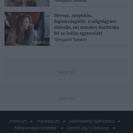
Támogatott Tartalom
Stressz, szoptatás,
fogamzásgátló: a nőgyógyász
elárulja, mi minden boríthatja
fel az intim egyensúlyt
Támogatott Tartalom
Archívum
Impresszum
Adatkezelési tájékoztató
Felhasználási feltételek
Szerzői jogi nyilatkozat