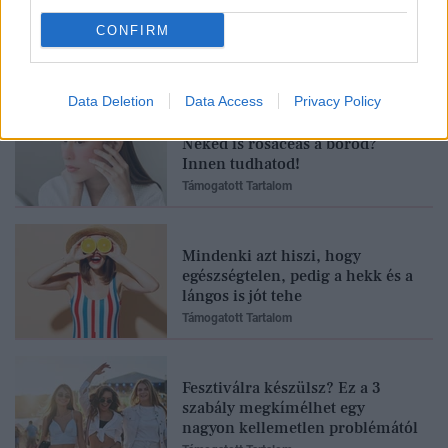
CONFIRM
Feliratkozom
Data Deletion
Data Access
Privacy Policy
Neked is rosaceás a bőrőd?
Innen tudhatod!
Támogatott Tartalom
Mindenki azt hiszi, hogy
egészségtelen, pedig a hekk és a
lángos is jót tehe
Támogatott Tartalom
Fesztiválra készülsz? Ez a 3
szabály megkímélhet egy
nagyon kellemetlen problémától