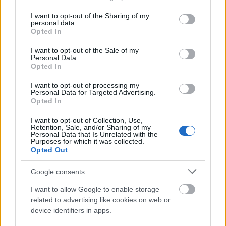
services and may gather and store information including but
not limited to your visit or usage behaviour. You may click to
I want to opt-out of the Sharing of my
personal data.
grant or deny consent to Google and its third-party tags to
Opted In
use your data for below specified purposes in below Google
consent section.
Küldés
I want to opt-out of the Sale of my
Megosztás
Personal Data.
Messengeren
Opted In
I want to opt-out of processing my
Itt állíthatod be
, hogy a Google
Personal Data for Targeted Advertising.
keresőben könnyebben megtaláld a
Opted In
glamour.hu cikkeit
I want to opt-out of Collection, Use,
Retention, Sale, and/or Sharing of my
Personal Data that Is Unrelated with the
Purposes for which it was collected.
Opted Out
Google consents
I want to allow Google to enable storage
related to advertising like cookies on web or
device identifiers in apps.