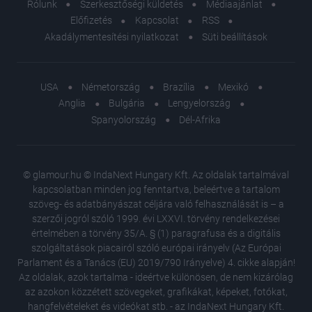
Rólunk
Szerkesztőségi küldetés
Médiaajánlat
Előfizetés
Kapcsolat
RSS
Akadálymentesítési nyilatkozat
Süti beállítások
USA
Németország
Brazília
Mexikó
Anglia
Bulgária
Lengyelország
Spanyolország
Dél-Afrika
© glamour.hu © IndaNext Hungary Kft. Az oldalak tartalmával
kapcsolatban minden jog fenntartva, beleértve a tartalom
szöveg- és adatbányászat céljára való felhasználását is – a
szerzői jogról szóló 1999. évi LXXVI. törvény rendelkezései
értelmében a törvény 35/A. § (1) paragrafusa és a digitális
szolgáltatások piacairól szóló európai irányelv (Az Európai
Parlament és a Tanács (EU) 2019/790 Irányelve) 4. cikke alapján!
Az oldalak, azok tartalma - ideértve különösen, de nem kizárólag
az azokon közzétett szövegeket, grafikákat, képeket, fotókat,
hangfelvételeket és videókat stb. - az IndaNext Hungary Kft.