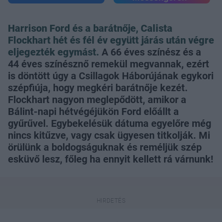
Harrison Ford és a barátnője, Calista
Flockhart hét és fél év együtt járás után végre
eljegezték egymást.
A 66 éves színész és a
44 éves színésznő remekül megvannak, ezért
is döntött úgy a Csillagok Háborújának egykori
szépfiúja, hogy megkéri barátnője kezét.
Flockhart nagyon meglepődött, amikor a
Bálint-napi hétvégéjükön Ford előállt a
gyűrűvel. Egybekelésük dátuma egyelőre még
nincs kitűzve, vagy csak ügyesen titkolják. Mi
örülünk a boldogságuknak és reméljük szép
esküvő lesz, főleg ha ennyit kellett rá várnunk!