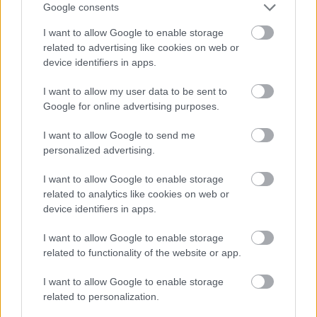
Google consents
I want to allow Google to enable storage
related to advertising like cookies on web or
device identifiers in apps.
Meghan Markle a félelmeiről beszélt,
I want to allow my user data to be sent to
Google for online advertising purposes.
így segít a fiataloknak
I want to allow Google to send me
personalized advertising.
Csendben, de annál
I want to allow Google to enable storage
boldogabban
related to analytics like cookies on web or
device identifiers in apps.
Mióta 2020-ban a pár maga mögött hagyta a királyi
családot és az ezzel járó kötelezettségeiket,
I want to allow Google to enable storage
számos helyen megfordultak, mire megtalálták a
related to functionality of the website or app.
tökéletes otthont, ami úgy tűnik, Montecito. Bár
I want to allow Google to enable storage
egyes források szerint Meghan Markle itt is kapott a
related to personalization.
szomszédoktól egy
nem túl hízelgő gúnynevet
,