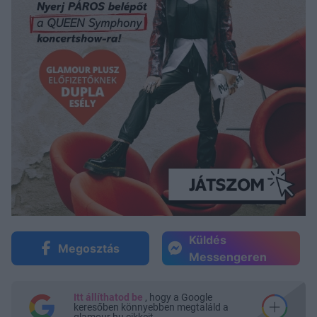
Küldés
Megosztás
Messengeren
Itt állíthatod be
, hogy a Google
keresőben könnyebben megtaláld a
glamour.hu cikkeit