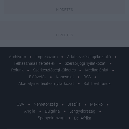
Archívum
Impresszum
Adatkezelési tájékoztató
Felhasználási feltételek
Szerzői jogi nyilatkozat
Rólunk
Szerkesztőségi küldetés
Médiaajánlat
Előfizetés
Kapcsolat
RSS
Akadálymentesítési nyilatkozat
Süti beállítások
USA
Németország
Brazília
Mexikó
Anglia
Bulgária
Lengyelország
Spanyolország
Dél-Afrika