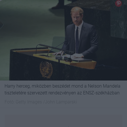
Harry herceg, miközben beszédet mond a Nelson Mandela
tiszteletére szervezett rendezvényen az ENSZ-székházban
Fotó:
Getty Images /John Lamparski