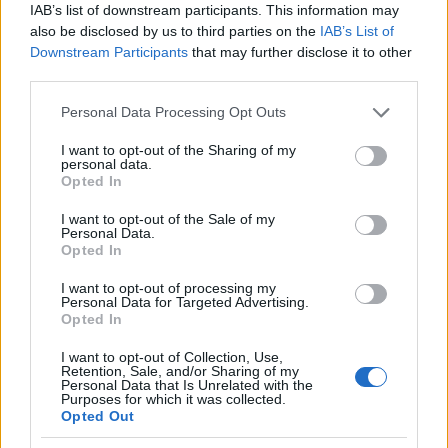
Meghan és Harry azóta visszatértek a kapcsolatuk
IAB’s list of downstream participants. This information may
alakulása szempontból meghatározó helyszínre, de
also be disclosed by us to third parties on the
IAB’s List of
Downstream Participants
that may further disclose it to other
Markle újra is alkotta azt 2019-ben a herceg
third parties.
születésnapján - egészen pontosan a kertjükben
elevenítette fel a romantikus kempingezés
Please note that this website/app uses one or more Google
Personal Data Processing Opt Outs
pillanatait.
„Nagyon fontos nekik ez a hely –
services and may gather and store information including but
különösen Harry hercegnek –, és Meghan ezt akarta
not limited to your visit or usage behaviour. You may click to
I want to opt-out of the Sharing of my
personal data.
grant or deny consent to Google and its third-party tags to
felidézni a születésnapján. Sátrat állítottak,
Opted In
use your data for below specified purposes in below Google
hálózsákban aludtak, vacsorát főztek, és
consent section.
I want to opt-out of the Sale of my
újraalkották Botswanát, ahol egymásba szerettek.”
–
Personal Data.
idézte fel egy forrás
még 2020-ban.
Opted In
I want to opt-out of processing my
Personal Data for Targeted Advertising.
Opted In
I want to opt-out of Collection, Use,
Retention, Sale, and/or Sharing of my
Personal Data that Is Unrelated with the
Purposes for which it was collected.
Opted Out