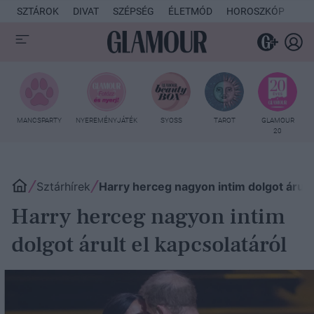
SZTÁROK
DIVAT
SZÉPSÉG
ÉLETMÓD
HOROSZKÓP
KU
MANCSPARTY
NYEREMÉNYJÁTÉK
SYOSS
TAROT
GLAMOUR
20
Sztárhírek
Harry herceg nagyon intim dolgot árult 
Harry herceg nagyon intim
dolgot árult el kapcsolatáról