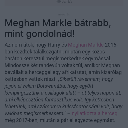
Meghan Markle bátrabb,
mint gondolnád!
Az nem titok, hogy Harry és
Meghan Markle
2016-
ban kezdtek találkozgatni, miután egy közös
baráton keresztül megismerkedtek egymással.
Mindössze két randevún voltak túl, amikor Meghan
bevállalt a herceggel egy afrikai utat, amin kizárólag
kettesben vettek részt.
„Sikerült rávennem, hogy
jöjjön el velem Botswanába, hogy együtt
kempingezzünk a csillagok alatt – öt teljes napon át,
ami elképesztően fantasztikus volt. Így kettesben
lehettünk, ami számomra kulcsfontosságú volt, hogy
valóban megismerhessem.”
–
nyilatkozta a herceg
még 2017-ben, miután a pár eljegyezte egymást.