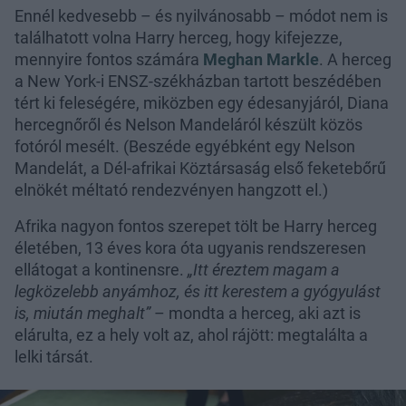
Ennél kedvesebb – és nyilvánosabb – módot nem is
találhatott volna Harry herceg, hogy kifejezze,
mennyire fontos számára
Meghan Markle
. A herceg
a New York-i ENSZ-székházban tartott beszédében
tért ki feleségére, miközben egy édesanyjáról, Diana
hercegnőről és Nelson Mandeláról készült közös
fotóról mesélt. (Beszéde egyébként egy Nelson
Mandelát, a Dél-afrikai Köztársaság első feketebőrű
elnökét méltató rendezvényen hangzott el.)
Afrika nagyon fontos szerepet tölt be Harry herceg
életében, 13 éves kora óta ugyanis rendszeresen
ellátogat a kontinensre.
„Itt éreztem magam a
legközelebb anyámhoz, és itt kerestem a gyógyulást
is, miután meghalt”
– mondta a herceg, aki azt is
elárulta, ez a hely volt az, ahol rájött: megtalálta a
lelki társát.