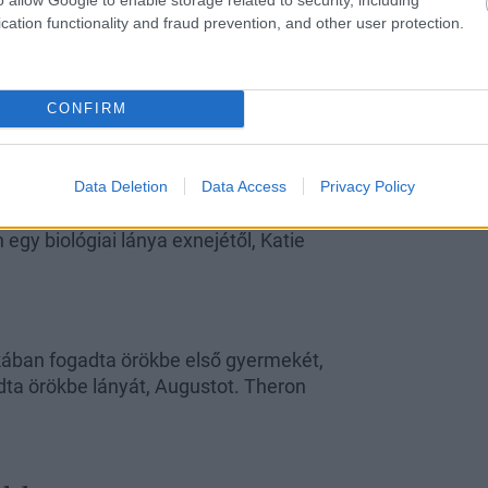
cation functionality and fraud prevention, and other user protection.
 a színésznő 2010-ben fogadta örökbe
 később Bullock bejelentette, hogy
CONFIRM
man
bellát fogadták örökbe, mielőtt 2001-ben
Data Deletion
Data Access
Privacy Policy
érjével, Keith Urban-nal: Sunday Rose
 egy biológiai lánya exnejétől, Katie
kában fogadta örökbe első gyermekét,
ta örökbe lányát, Augustot. Theron