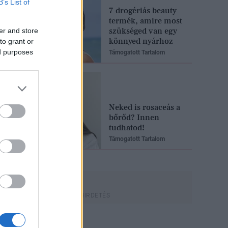
B’s List of
7 drogériás beauty
termék, amire most
szükséged van egy
er and store
könnyed nyárhoz
to grant or
ed purposes
Támogatott Tartalom
Neked is rosaceás a
bőrőd? Innen
tudhatod!
Támogatott Tartalom