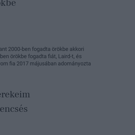
ökbe
ant 2000-ben fogadta örökbe akkori
ben örökbe fogadta fiát, Laird-t, és
Három fia 2017 májusában adományozta
erekeim
rencsés