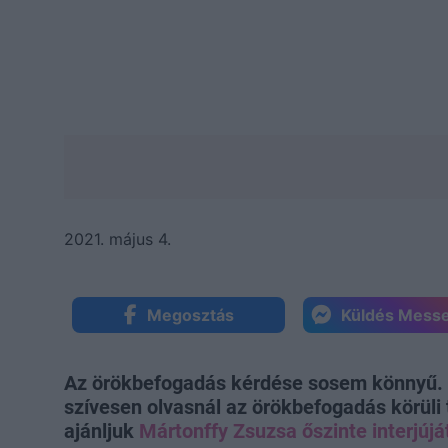
2021. május 4.
Megosztás
Küldés Mess
Az örökbefogadás kérdése sosem könnyű. Ha
szívesen olvasnál az örökbefogadás körüli 
ajánljuk
Mártonffy Zsuzsa őszinte interjújá