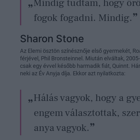
Mindig tudtam, hogy ör
fogok fogadni. Mindig.
Sharon Stone
Az Elemi ösztön színésznője első gyermekét, Ro
férjével, Phil Bronsteinnel. Miután elváltak, 2005-
csak egy évvel később harmadik fiát, Quinnt. 
neki az Év Anyja díja. Ekkor azt nyilatkozta:
Hálás vagyok, hogy a gy
engem választottak, sze
anya vagyok.