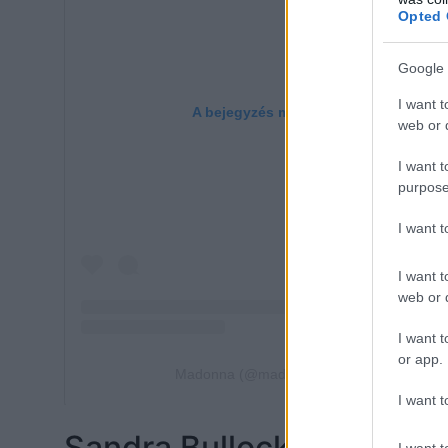
Opted 
Google 
I want t
web or d
I want t
purpose
I want 
I want t
web or d
I want t
or app.
I want t
Sandra Bullock
I want t