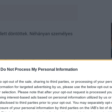
llett döntöttek. Néhányan személyes
ellett, Pitt és Jolie Maddoxot, Paxot és
l, illetve Etiópiából. Jolie az
-
Do Not Process My Personal Information
egnagyobb kisemberek, akikkel valaha
."
to opt-out of the sale, sharing to third parties, or processing of your per
formation for targeted advertising by us, please use the below opt-out s
r selection. Please note that after your opt-out request is processed y
eing interest-based ads based on personal information utilized by us or
disclosed to third parties prior to your opt-out. You may separately opt-
losure of your personal information by third parties on the IAB’s list of