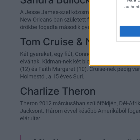
authenti
A Jesse James-szel közismert válása közepette
New Orleans-ban született fiát, Louis-t. Öt évvel
örökbe fogadta második gyermekét, Lailát.
Tom Cruise & Nicole Kid
Két gyereket, egy fiút, Connort és egy lányt, Isa
elváltak. Kidman-nek két biológiai lánya is van f
(12) és Faith Margaret (10). Cruise-nek pedig van
Holmestól, a 15 éves Suri.
Charlize Theron
Theron 2012 márciusában szülőföldjén, Dél-Afri
Jacksont. Három évvel később Amerikából fogad
elárulta: