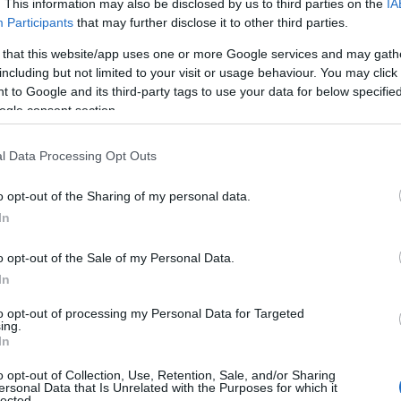
. This information may also be disclosed by us to third parties on the
IA
Participants
that may further disclose it to other third parties.
giai (Lourdes Maria Ciccone Leon és
 that this website/app uses one or more Google services and may gath
égy örökbefogadott gyereke az afrikai
including but not limited to your visit or usage behaviour. You may click 
 to Google and its third-party tags to use your data for below specifi
avid fiát, majd 2009-ben Mercy lányát.
ogle consent section.
Estere-t hozta haza. "Néha csak
nincs tele a konyhám táncoló
l Data Processing Opt Outs
e otthonra. Azt gondoltam: "Mire
donna.
o opt-out of the Sharing of my personal data.
In
o opt-out of the Sale of my Personal Data.
In
to opt-out of processing my Personal Data for Targeted
ing.
In
o opt-out of Collection, Use, Retention, Sale, and/or Sharing
ersonal Data that Is Unrelated with the Purposes for which it
lected.