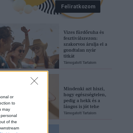
Feliratkozom
Vizes fürdőruha és
fesztiválszezon:
szakorvos árulja el a
gondtalan nyár
titkát
Támogatott Tartalom
Mindenki azt hiszi,
hogy egészségtelen,
sonal or
pedig a hekk és a
ection to
lángos is jót tehe
ou may
Támogatott Tartalom
 personal
out of the
 downstream