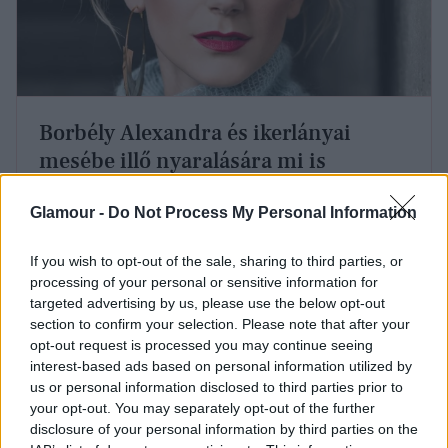
Borbély Alexandra és ikerlányai
mesébe illő nyaralására mi is
befizetnénk
Glamour -
Do Not Process My Personal Information
Azóta már haza is értek a csöppséggel. „
Végre
If you wish to opt-out of the sale, sharing to third parties, or
itthon! Hazaérve a kórházból a kutyusok is
processing of your personal or sensitive information for
üdvözölték Kamíliát!
”
- osztotta meg a hírt Instagram
targeted advertising by us, please use the below opt-out
oldalán Hosszú Katinka, aki minden bizonnyal
section to confirm your selection. Please note that after your
opt-out request is processed you may continue seeing
hazaért Szentendrére.
interest-based ads based on personal information utilized by
us or personal information disclosed to third parties prior to
your opt-out. You may separately opt-out of the further
disclosure of your personal information by third parties on the