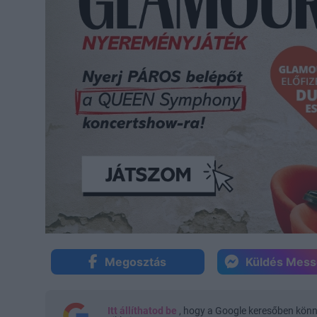
Megosztás
Küldés Mes
Itt állíthatod be
, hogy a Google keresőben kön