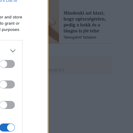
B’s List of
Mindenki azt hiszi,
er and store
hogy egészségtelen,
to grant or
pedig a hekk és a
ed purposes
lángos is jót tehe
Támogatott Tartalom