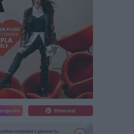
sengeren
Pinterest
nyebben megtaláld a glamour.hu