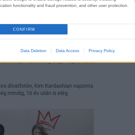
cation functionality and fraud prevention, and other user protection.
CONFIRM
Data Deletion
Data Access
Privacy Policy
gue, címlap, meztelenség, angol vogue, mario
tes divatfotón, Kim Kardashian naponta
még mindig, 16 év után is elég