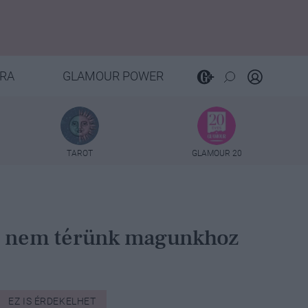
RA
GLAMOUR POWER
TAROT
GLAMOUR 20
ig nem térünk magunkhoz
EZ IS ÉRDEKELHET