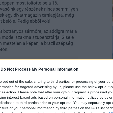
 éppen most töltötte be a 16.
olvasóink egy részének nincs semmilyen
nek egy divatmagazin címlapjára, még
 belőle. Pedig ebből volt!
at botrányos sármőre, az addigra már a
 a modellszakma szupersztárja, Gisele
n meztelen a képen, a brazil szépség
otón.
-
Do Not Process My Personal Information
to opt-out of the sale, sharing to third parties, or processing of your per
l az alkalomból időnként elővesznek
formation for targeted advertising by us, please use the below opt-out s
nak meg róla. Így került újra elénk a
r selection. Please note that after your opt-out request is processed y
ó, az nem derül ki ebből a cikkből,
eing interest-based ads based on personal information utilized by us or
disclosed to third parties prior to your opt-out. You may separately opt-
etett fotója lett. Azt viszont
losure of your personal information by third parties on the IAB’s list of
ms sokat készült rá, és hetekig gyúrt