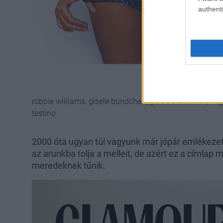
authenti
robbie williams, gisele bündchen, gisele bundchen, vo
testino
2000 óta ugyan túl vagyunk már jópár emlékeze
az arunkba tolja a melleit, de azért ez a címlap 
meredeknek tűnik.