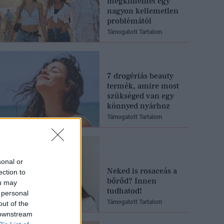
megkímélhet egy
nagyon kellemetlen
problémától
Támogatott Tartalom
7 drogériás beauty
termék, amire most
szükséged van egy
könnyed nyárhoz
Támogatott Tartalom
sonal or
Neked is rosaceás a
ection to
bőrőd? Innen
ou may
tudhatod!
 personal
Támogatott Tartalom
out of the
 downstream