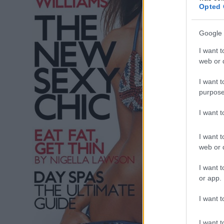
Opted 
Google 
I want t
web or d
I want t
purpose
I want 
I want t
web or d
I want t
or app.
I want t
I want t