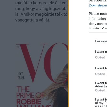
participants
mielőtt a kamera elé állt volna. Sőt, az is kider
Downstream 
meg, hogy a világ legszebb nőjének tartott mode
is. Amikor megkérdezték tőle, hogy érzi magát, á
Please note
information 
vonogatta a vállát.
deny consent
in below Go
Persona
I want t
Opted 
I want t
Opted 
I want 
Advertis
Opted 
I want t
of my P
was col