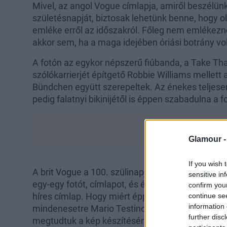
Mivel, az angol Vogue címlapja, amiről beszélünk
születésnapját, biztosak lehetünk benne, hogy 
emléke erről az időszakról. Főleg nem emlékez
akkor sem, ha a maga idejében óriási botrány volt
A fotón az egykor népszerű fiúbanda, a Take Th
szólókarrierjét építgető Robbie Williams mellett
Bündchen együtt szerepeltek. Az énekes teljese
pedig falatnyi bikinijétől is éppen szabadulna a f
Glamour 
If you wish 
A brit Vogue a 100. szülinapját ünnepli, és ebbő
sensitive in
egy-egy fotót, címlapot, és érdekességeket oszta
confirm you
híres címlap. Hogy miért éppen ez volt a koncepci
continue se
information 
mindenesetre Mario Testino egyik legtöbbet emleg
further disc
megtudtuk a kép készítéséről, hogy Robbie Willia