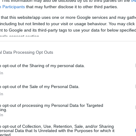
. This information may also be disclosed by us to third parties on the
IA
ült, hogy különösebben nem érintette
Participants
that may further disclose it to other third parties.
lljével fotózzák, ráadásul ő még pucér
llítólag a fotózáson csak unottan
 that this website/app uses one or more Google services and may gath
including but not limited to your visit or usage behaviour. You may click 
 to Google and its third-party tags to use your data for below specifi
ogle consent section.
l Data Processing Opt Outs
o opt-out of the Sharing of my personal data.
In
o opt-out of the Sale of my Personal Data.
In
to opt-out of processing my Personal Data for Targeted
ing.
In
o opt-out of Collection, Use, Retention, Sale, and/or Sharing
ersonal Data that Is Unrelated with the Purposes for which it
lected.