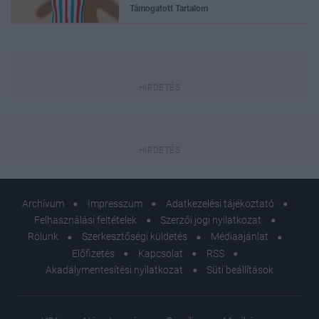
Támogatott Tartalom
Archívum
Impresszum
Adatkezelési tájékoztató
Felhasználási feltételek
Szerzői jogi nyilatkozat
Rólunk
Szerkesztőségi küldetés
Médiaajánlat
Előfizetés
Kapcsolat
RSS
Akadálymentesítési nyilatkozat
Süti beállítások