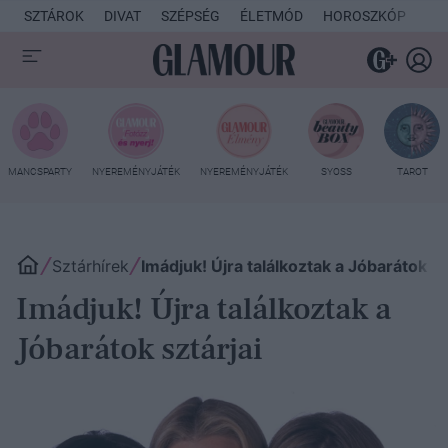
SZTÁROK
DIVAT
SZÉPSÉG
ÉLETMÓD
HOROSZKÓP
KU
MANCSPARTY
NYEREMÉNYJÁTÉK
NYEREMÉNYJÁTÉK
SYOSS
TAROT
Sztárhírek
Imádjuk! Újra találkoztak a Jóbarátok sz
Imádjuk! Újra találkoztak a
Jóbarátok sztárjai