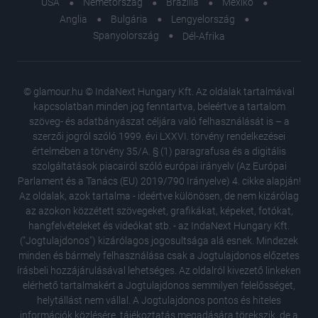
USA
Németország
Brazília
Mexikó
Anglia
Bulgária
Lengyelország
Spanyolország
Dél-Afrika
© glamour.hu © IndaNext Hungary Kft. Az oldalak tartalmával
kapcsolatban minden jog fenntartva, beleértve a tartalom
szöveg- és adatbányászat céljára való felhasználását is – a
szerzői jogról szóló 1999. évi LXXVI. törvény rendelkezései
értelmében a törvény 35/A. § (1) paragrafusa és a digitális
szolgáltatások piacairól szóló európai irányelv (Az Európai
Parlament és a Tanács (EU) 2019/790 Irányelve) 4. cikke alapján!
Az oldalak, azok tartalma - ideértve különösen, de nem kizárólag
az azokon közzétett szövegeket, grafikákat, képeket, fotókat,
hangfelvételeket és videókat stb. - az IndaNext Hungary Kft.
("Jogtulajdonos") kizárólagos jogosultsága alá esnek. Mindezek
minden és bármely felhasználása csak a Jogtulajdonos előzetes
írásbeli hozzájárulásával lehetséges. Az oldalról kivezető linkeken
elérhető tartalmakért a Jogtulajdonos semmilyen felelősséget,
helytállást nem vállal. A Jogtulajdonos pontos és hiteles
7 rejtet
információk közlésére, tájékoztatás megadására törekszik, de a