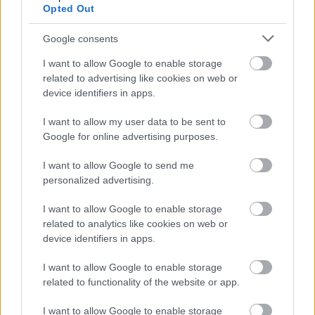
Opted Out
Google consents
I want to allow Google to enable storage
related to advertising like cookies on web or
device identifiers in apps.
Lisa Kudrow épp a napokban nyilvánosan is
I want to allow my user data to be sent to
támogatását fejezte ki Courtney Cox felé, akinek
Google for online advertising purposes.
most indul új reality sorozata, ami a terhességről
I want to allow Google to send me
szól és Facebookon nézhető.
personalized advertising.
I want to allow Google to enable storage
related to analytics like cookies on web or
device identifiers in apps.
I want to allow Google to enable storage
related to functionality of the website or app.
I want to allow Google to enable storage