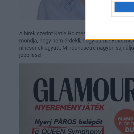
A hírek szerint Katie Holmes-ot hallották, ahog
mondja, hogy nem érdekli, hogy Jamie Foxx mit 
nincsenek együtt. Mindenesetre nagyon sajnálju
jobb lesz!