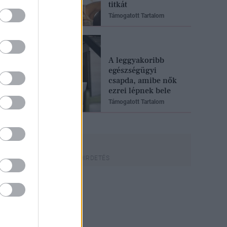
titkát
Támogatott Tartalom
A leggyakoribb
egészségügyi
csapda, amibe nők
ezrei lépnek bele
Támogatott Tartalom