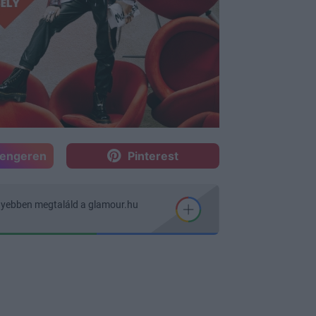
sengeren
Pinterest
nyebben megtaláld a glamour.hu