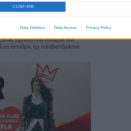
CONFIRM
Data Deletion
Data Access
Privacy Policy
yan egy étteremben a barátainak
csinál, ugyanis már hónapok óta
k és reméljük, így mindkettőjüknek