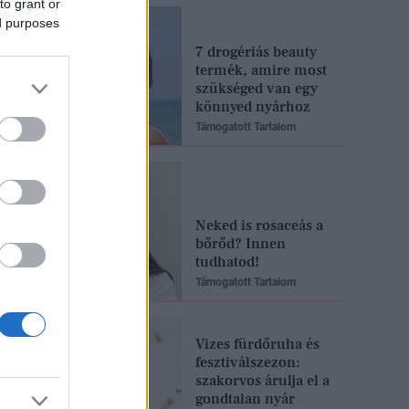
to grant or
ed purposes
7 drogériás beauty
termék, amire most
szükséged van egy
könnyed nyárhoz
Támogatott Tartalom
Neked is rosaceás a
bőrőd? Innen
tudhatod!
Támogatott Tartalom
Vizes fürdőruha és
fesztiválszezon:
szakorvos árulja el a
gondtalan nyár