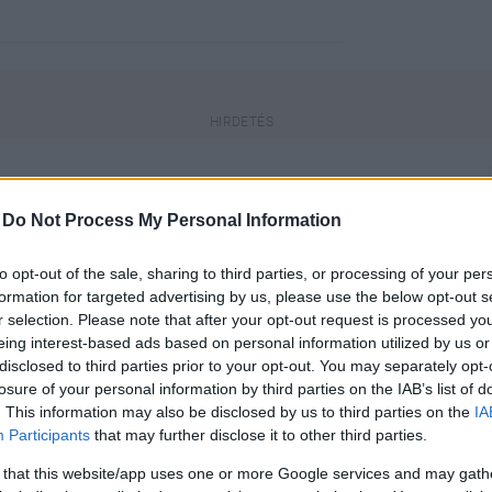
-
Do Not Process My Personal Information
engeren
Pinterest
to opt-out of the sale, sharing to third parties, or processing of your per
formation for targeted advertising by us, please use the below opt-out s
r selection. Please note that after your opt-out request is processed y
 Hollywood talán legtitokzatosabb
eing interest-based ads based on personal information utilized by us or
tatkozott együtt nyilvánosan,
disclosed to third parties prior to your opt-out. You may separately opt-
losure of your personal information by third parties on the IAB’s list of
 egy párt alkotnak. Katie és
. This information may also be disclosed by us to third parties on the
IA
ról.
Participants
that may further disclose it to other third parties.
 that this website/app uses one or more Google services and may gath