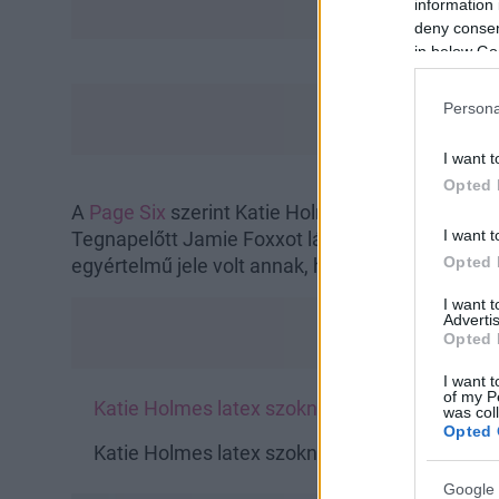
information 
deny consent
in below Go
Persona
I want t
Opted 
A
Page Six
szerint Katie Holmes és Jamies Foxx 
I want t
Tegnapelőtt Jamie Foxxot látták egy
másik nővel
Opted 
egyértelmű jele volt annak, hogy a sztárpár már 
I want 
Advertis
Opted 
I want t
of my P
Katie Holmes latex szoknyás szettje annyira m
was col
Opted 
Katie Holmes latex szoknyás szettje annyira m
Google 