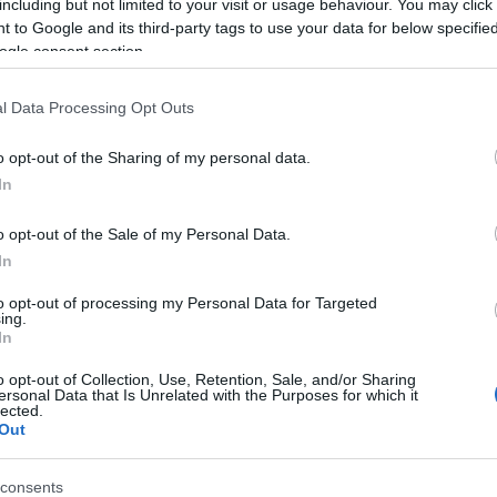
including but not limited to your visit or usage behaviour. You may click 
 to Google and its third-party tags to use your data for below specifi
ogle consent section.
l Data Processing Opt Outs
o opt-out of the Sharing of my personal data.
In
kapcsolata még nyár elején ért véget.
o opt-out of the Sale of my Personal Data.
 kézen fogva sétálni,
ami eléggé
In
nincs együtt.
to opt-out of processing my Personal Data for Targeted
ing.
In
o opt-out of Collection, Use, Retention, Sale, and/or Sharing
ersonal Data that Is Unrelated with the Purposes for which it
enő! Csinos, laza és szexi egyszerre
lected.
Out
enő! Csinos, laza és szexi egyszerre
consents