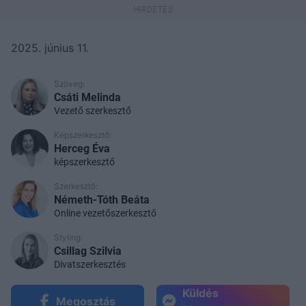
2025. június 11.
Szöveg:
Csáti Melinda
Vezető szerkesztő
Képszerkesztő:
Herceg Éva
képszerkesztő
Szerkesztő:
Németh-Tóth Beáta
Online vezetőszerkesztő
Styling:
Csillag Szilvia
Divatszerkesztés
Küldés
Megosztás