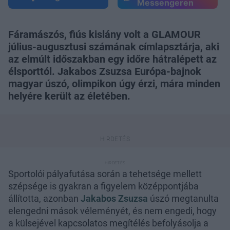
Messengeren
Fáramászós, fiús kislány volt a GLAMOUR
július-augusztusi számának címlapsztárja, aki
az elmúlt időszakban egy időre hátralépett az
élsporttól. Jakabos Zsuzsa Európa-bajnok
magyar úszó, olimpikon úgy érzi, mára minden
helyére került az életében.
Sportolói pályafutása során a tehetsége mellett
szépsége is gyakran a figyelem középpontjába
állította, azonban
Jakabos Zsuzsa
úszó megtanulta
elengedni mások véleményét, és nem engedi, hogy
a külsejével kapcsolatos megítélés befolyásolja a