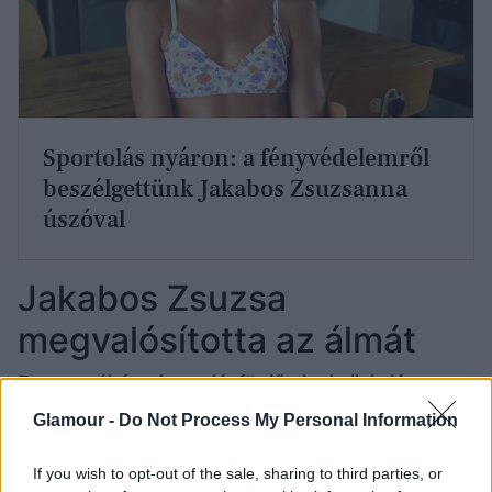
Sportolás nyáron: a fényvédelemről
beszélgettünk Jakabos Zsuzsanna
úszóval
Jakabos Zsuzsa
megvalósította az álmát
Zsuzsa néhány éve saját fürdőruha-kollekciót
álmodott meg barátnőjével. Mivel imád fürdőruhát
Glamour -
Do Not Process My Personal Information
viselni, számára ez a legkényelmesebb viselet, így
teljesen önazonos döntés volt belevágni a közös
If you wish to opt-out of the sale, sharing to third parties, or
projektbe.
„Nagyon régóta terveztük Pancsa Amanda