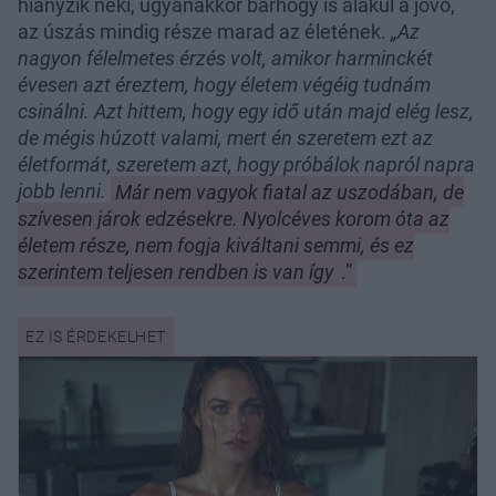
hiányzik neki, ugyanakkor bárhogy is alakul a jövő,
az úszás mindig része marad az életének.
„Az
nagyon félelmetes érzés volt, amikor harminckét
évesen azt éreztem, hogy életem végéig tudnám
csinálni. Azt hittem, hogy egy idő után majd elég lesz,
de mégis húzott valami, mert én szeretem ezt az
életformát, szeretem azt, hogy próbálok napról napra
jobb lenni.
Már nem vagyok fiatal az uszodában, de
szívesen járok edzésekre. Nyolcéves korom óta az
életem része, nem fogja kiváltani semmi, és ez
szerintem teljesen rendben is van így
.”