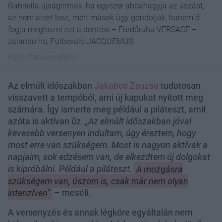
Gabriella újságírónak, ha egyszer abbahagyja az úszást,
az nem azért lesz, mert mások úgy gondolják, hanem ő
fogja meghozni ezt a döntést – Fürdőruha VERSACE –
zalando.hu, Fülbevaló JACQUEMUS
Fotó:
Panamyphoto
Az elmúlt időszakban
Jakabos Zsuzsa
tudatosan
visszavett a tempóból, ami új kapukat nyitott meg
számára. Így ismerte meg például a piláteszt, amit
azóta is aktívan űz.
„Az elmúlt időszakban jóval
kevesebb versenyen indultam, úgy éreztem, hogy
most erre van szükségem. Most is nagyon aktívak a
napjaim, sok edzésem van, de elkezdtem új dolgokat
is kipróbálni. Például a piláteszt.
A mozgásra
szükségem van, úszom is, csak már nem olyan
intenzíven”
– meséli.
A versenyzés és annak légköre egyáltalán nem