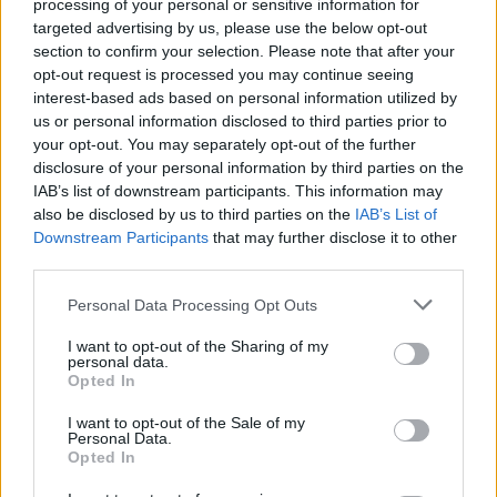
processing of your personal or sensitive information for
barátnőmmel. A márkanév, a Zaumi – a
targeted advertising by us, please use the below opt-out
keresztnevünk betűiből – már jó ideje megvolt.
section to confirm your selection. Please note that after your
Pontosan tudtuk, hogy mit szeretnénk, de nagyon
opt-out request is processed you may continue seeing
interest-based ads based on personal information utilized by
nehéz volt megvalósítani, mert nem Kínából
us or personal information disclosed to third parties prior to
rendeltünk több ezer darabot, hanem Győrben varrják
your opt-out. You may separately opt-out of the further
őket.”
disclosure of your personal information by third parties on the
IAB’s list of downstream participants. This information may
Már el tud dolgokat
also be disclosed by us to third parties on the
IAB’s List of
Downstream Participants
that may further disclose it to other
engedni
third parties.
Huszonhárom éves kora óta rendszeresen felteszik
Please note that this website/app uses one or more Google
Personal Data Processing Opt Outs
neki a kérdést, hogyan látja a sportkarrierje jövőjét.
services and may gather and store information including but
„Sokáig zavart, ha megkérdezték, meddig csinálom
not limited to your visit or usage behaviour. You may click to
I want to opt-out of the Sharing of my
personal data.
grant or deny consent to Google and its third-party tags to
még. Huszonévesen az ember még nem szelektál
Opted In
use your data for below specified purposes in below Google
tudatosan, sok külső vélemény hat rá.
Ma már el
consent section.
I want to opt-out of the Sale of my
tudom engedni ezeket, és ha abbahagyom, az nem
Personal Data.
azért lesz, mert mások úgy gondolják, hogy abba
Opted In
kellene hagynom.”