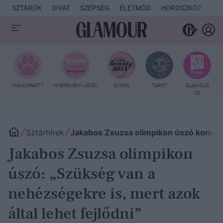
SZTÁROK
DIVAT
SZÉPSÉG
ÉLETMÓD
HOROSZKÓP
KU
MANCSPARTY
NYEREMÉNYJÁTÉK
SYOSS
TAROT
GLAMOUR
20
Sztárhírek
Jakabos Zsuzsa olimpikon úszó komoly 
Jakabos Zsuzsa olimpikon
úszó: „Szükség van a
nehézségekre is, mert azok
által lehet fejlődni”