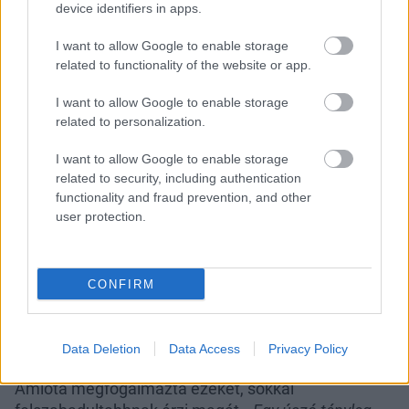
device identifiers in apps.
I want to allow Google to enable storage
related to functionality of the website or app.
I want to allow Google to enable storage
related to personalization.
I want to allow Google to enable storage
related to security, including authentication
functionality and fraud prevention, and other
user protection.
Jakabos Zsuzsa tudja, hogy már nem számít fiatalnak az
uszodában, ennek ellenére mégis szívesen jár edzésekre –
Bomberdzseki THE MERCER – answear.hu, Bikinialsó IT'S
CONFIRM
NOW COOL – zalando.hu, Cipő ADIDAS – zalando.hu
Fotó:
Panamyphoto
Data Deletion
Data Access
Privacy Policy
Amióta megfogalmazta ezeket, sokkal