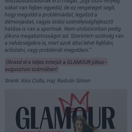
felszabadultabbnak érzi magát.
„Egy úszó tényleg
sokat van fejben egyedül, de ez rengeteget segít,
hogy megoldd a problémáidat, legyőzd a
démonjaidat, vagyis óriási személyiségfejlesztő
hatása is van a sportnak. Nem utolsósorban pedig
jókora magabiztosságot ad. Szerintem szükség van
a nehézségekre is, mert azok által lehet fejlődni,
erősödni, vagy problémát megoldani.”
Olvasd el a teljes interjút a GLAMOUR július–
augusztusi számában!
Smink: Kiss Csilla, Haj: Radván Simon