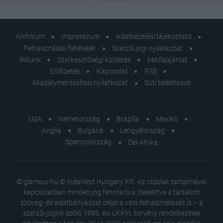
Archívum
Impresszum
Adatkezelési tájékoztató
Felhasználási feltételek
Szerzői jogi nyilatkozat
Rólunk
Szerkesztőségi küldetés
Médiaajánlat
Előfizetés
Kapcsolat
RSS
Akadálymentesítési nyilatkozat
Süti beállítások
USA
Németország
Brazília
Mexikó
Anglia
Bulgária
Lengyelország
Spanyolország
Dél-Afrika
© glamour.hu © IndaNext Hungary Kft. Az oldalak tartalmával
kapcsolatban minden jog fenntartva, beleértve a tartalom
szöveg- és adatbányászat céljára való felhasználását is – a
szerzői jogról szóló 1999. évi LXXVI. törvény rendelkezései