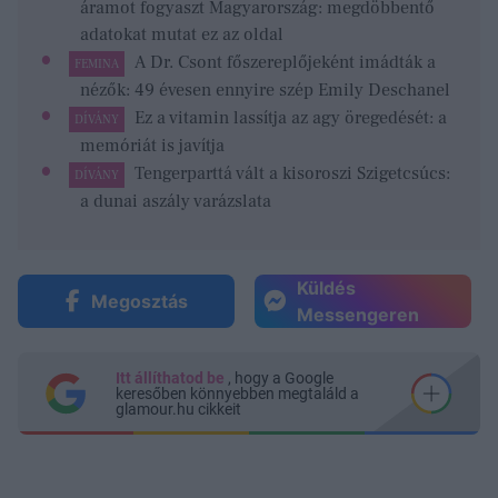
áramot fogyaszt Magyarország: megdöbbentő
adatokat mutat ez az oldal
A Dr. Csont főszereplőjeként imádták a
FEMINA
nézők: 49 évesen ennyire szép Emily Deschanel
Ez a vitamin lassítja az agy öregedését: a
DÍVÁNY
memóriát is javítja
Tengerparttá vált a kisoroszi Szigetcsúcs:
DÍVÁNY
a dunai aszály varázslata
Küldés
Megosztás
Messengeren
Itt állíthatod be
, hogy a Google
keresőben könnyebben megtaláld a
glamour.hu cikkeit