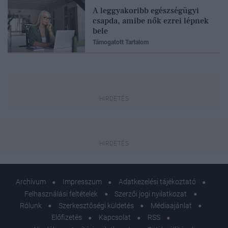
A leggyakoribb egészségügyi
csapda, amibe nők ezrei lépnek
bele
Támogatott Tartalom
Archívum
Impresszum
Adatkezelési tájékoztató
Felhasználási feltételek
Szerzői jogi nyilatkozat
Rólunk
Szerkesztőségi küldetés
Médiaajánlat
Előfizetés
Kapcsolat
RSS