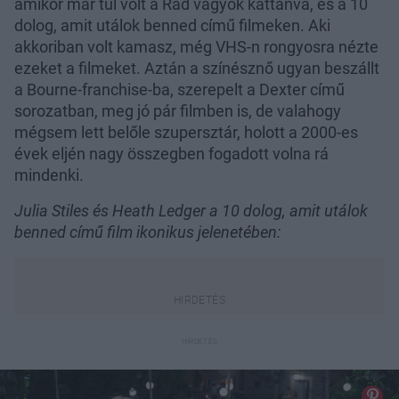
amikor már túl volt a Rád vagyok kattanva, és a 10
dolog, amit utálok benned című filmeken. Aki
akkoriban volt kamasz, még VHS-n rongyosra nézte
ezeket a filmeket. Aztán a színésznő ugyan beszállt
a Bourne-franchise-ba, szerepelt a Dexter című
sorozatban, meg jó pár filmben is, de valahogy
mégsem lett belőle szupersztár, holott a 2000-es
évek eljén nagy összegben fogadott volna rá
mindenki.
Julia Stiles és Heath Ledger a 10 dolog, amit utálok
benned című film ikonikus jelenetében: