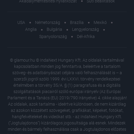
Akadálymentesítési nyilatkozat
Süti beállítások
USA
Németország
Brazília
Mexikó
Anglia
Bulgária
Lengyelország
Spanyolország
Dél-Afrika
© glamour.hu © IndaNext Hungary Kft. Az oldalak tartalmával
kapcsolatban minden jog fenntartva, beleértve a tartalom
szöveg- és adatbányászat céljára való felhasználását is – a
szerzői jogról szóló 1999. évi LXXVI. törvény rendelkezései
értelmében a törvény 35/A. § (1) paragrafusa és a digitális
szolgáltatások piacairól szóló európai irányelv (Az Európai
Parlament és a Tanács (EU) 2019/790 Irányelve) 4. cikke alapján!
Az oldalak, azok tartalma - ideértve különösen, de nem kizárólag
az azokon közzétett szövegeket, grafikákat, képeket, fotókat,
hangfelvételeket és videókat stb. - az IndaNext Hungary Kft.
("Jogtulajdonos") kizárólagos jogosultsága alá esnek. Mindezek
minden és bármely felhasználása csak a Jogtulajdonos előzetes