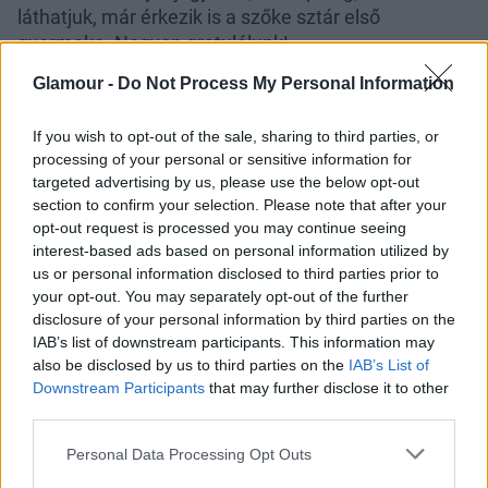
láthatjuk, már érkezik is a szőke sztár első
gyermeke. Nagyon gratulálunk!
Glamour -
Do Not Process My Personal Information
If you wish to opt-out of the sale, sharing to third parties, or
processing of your personal or sensitive information for
targeted advertising by us, please use the below opt-out
section to confirm your selection. Please note that after your
opt-out request is processed you may continue seeing
interest-based ads based on personal information utilized by
us or personal information disclosed to third parties prior to
your opt-out. You may separately opt-out of the further
disclosure of your personal information by third parties on the
IAB’s list of downstream participants. This information may
also be disclosed by us to third parties on the
IAB’s List of
Downstream Participants
that may further disclose it to other
third parties.
Please note that this website/app uses one or more Google
Personal Data Processing Opt Outs
services and may gather and store information including but