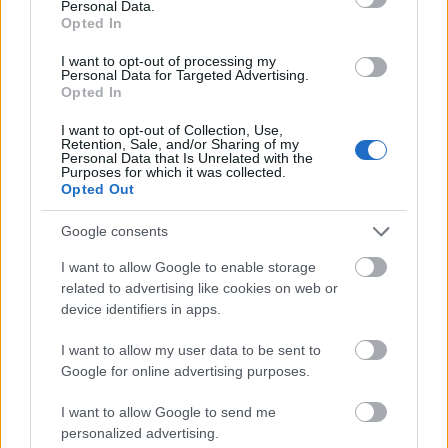
Personal Data.
Opted In
I want to opt-out of processing my
Personal Data for Targeted Advertising.
Opted In
I want to opt-out of Collection, Use,
Retention, Sale, and/or Sharing of my
Personal Data that Is Unrelated with the
Purposes for which it was collected.
Opted Out
Katalin hercegné és Vilmos herceg
hivatalosan is megkapták, ami járt
Google consents
nekik
I want to allow Google to enable storage
related to advertising like cookies on web or
device identifiers in apps.
Kamilla többek között azt is bejelentette, hogy a The
Queen's Reading Room júniusban megrendezi első
I want to allow my user data to be sent to
irodalmi fesztiválját a Hampton Court-palotában.
A
Google for online advertising purposes.
koronavírusból felépülő királynéhoz
egyébként
I want to allow Google to send me
Károly király
is csatlakozott az eseményen.
personalized advertising.