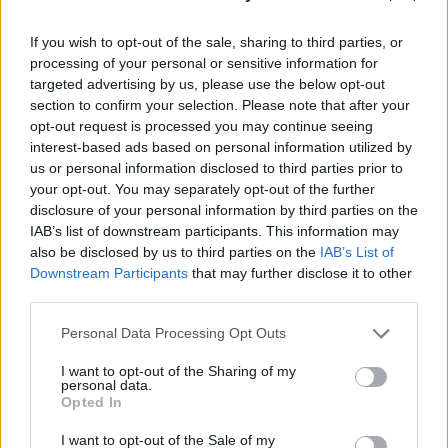
If you wish to opt-out of the sale, sharing to third parties, or
A könyvklub létrehozását az inspirálta, hogy
Kamilla
processing of your personal or sensitive information for
még a COVID-19 világjárvány miatti lezárások
targeted advertising by us, please use the below opt-out
section to confirm your selection. Please note that after your
idején, pontosabban 2020 áprilisában megosztott
opt-out request is processed you may continue seeing
egy olvasmányajánló listát.
„Amint azt néhányan
interest-based ads based on personal information utilized by
talán tudjátok, az olvasószobám 9 kedvenc könyvem
us or personal information disclosed to third parties prior to
listájaként indult, amelyet szó szerint egy papírra
your opt-out. You may separately opt-out of the further
firkáltam le az első lezárás alatt. Mára ez egy több
disclosure of your personal information by third parties on the
mint 155 000 fős globális közösséggé vált, amelyet
IAB’s list of downstream participants. This information may
nemzetközileg elismert irodalmárok és olvasók ezrei
also be disclosed by us to third parties on the
IAB’s List of
Downstream Participants
that may further disclose it to other
támogatnak”
– mondta el beszédében Kamilla
third parties.
királynő a csütörtökön tartott fogadásán.
Please note that this website/app uses one or more Google
Personal Data Processing Opt Outs
services and may gather and store information including but
not limited to your visit or usage behaviour. You may click to
I want to opt-out of the Sharing of my
personal data.
grant or deny consent to Google and its third-party tags to
Opted In
use your data for below specified purposes in below Google
consent section.
I want to opt-out of the Sale of my