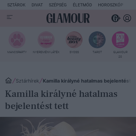
SZTÁROK
DIVAT
SZÉPSÉG
ÉLETMÓD
HOROSZKÓP
KU
MANCSPARTY
NYEREMÉNYJÁTÉK
SYOSS
TAROT
GLAMOUR
20
Sztárhírek
Kamilla királyné hatalmas bejelentést te
Kamilla királyné hatalmas
bejelentést tett