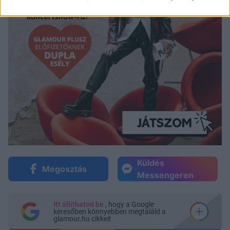
Küldés
Megosztás
Messengeren
Itt állíthatod be
, hogy a Google
keresőben könnyebben megtaláld a
glamour.hu cikkeit