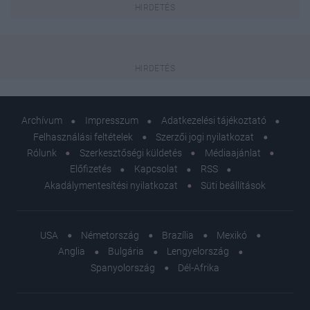
Archívum
Impresszum
Adatkezelési tájékoztató
Felhasználási feltételek
Szerzői jogi nyilatkozat
Rólunk
Szerkesztőségi küldetés
Médiaajánlat
Előfizetés
Kapcsolat
RSS
Akadálymentesítési nyilatkozat
Süti beállítások
USA
Németország
Brazília
Mexikó
Anglia
Bulgária
Lengyelország
Spanyolország
Dél-Afrika