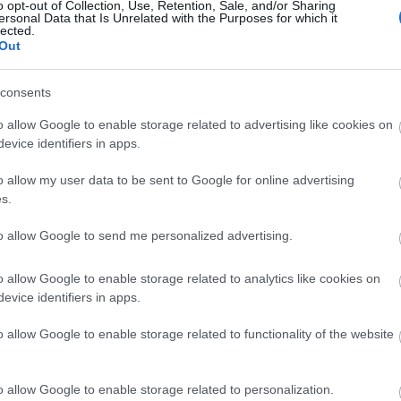
o opt-out of Collection, Use, Retention, Sale, and/or Sharing
volna felszínre.
ersonal Data that Is Unrelated with the Purposes for which it
lected.
Out
 az adott alkalomra szabva illesztették
 A néhai királynő előtt azzal
consents
n III, Cullinan IV, és Cullinan V
ő monarchia brossként viselt. A
o allow Google to enable storage related to advertising like cookies on
négyet eltávolítottak, így a fejdísz
evice identifiers in apps.
sak vagyunk, mind az átalakított korona,
o allow my user data to be sent to Google for online advertising
 az is bizonyos, hogy ez a két
s.
to allow Google to send me personalized advertising.
aládról:
o allow Google to enable storage related to analytics like cookies on
, csak a tökéletes hasonmása
evice identifiers in apps.
rkle nem lesz ott a koronázáson
és talán még a nevüket sem tudod
o allow Google to enable storage related to functionality of the website
o allow Google to enable storage related to personalization.