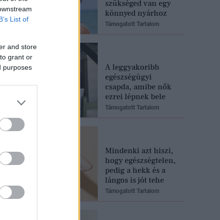
szükséged van egy
 downstream
könnyed nyárhoz
B’s List of
Támogatott Tartalom
er and store
to grant or
A leggyakoribb
ed purposes
egészségügyi
csapda, amibe nők
ezrei lépnek bele
Támogatott Tartalom
Mindenki azt hiszi,
hogy egészségtelen,
pedig a hekk és a
lángos is jót tehe
Támogatott Tartalom