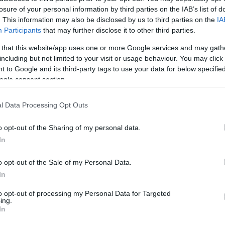
losure of your personal information by third parties on the IAB’s list of
. This information may also be disclosed by us to third parties on the
IA
oronázásra készülődő uralkodónő
Participants
that may further disclose it to other third parties.
 a koronát szem előtt tartva kell
 that this website/app uses one or more Google services and may gath
z jelenti, hogy a korona kompatibilis
including but not limited to your visit or usage behaviour. You may click 
m lesz ott a Westminster Apátságban,
 to Google and its third-party tags to use your data for below specifi
, ő biztos benne, hogy a haja olyan jó
ogle consent section.
l Data Processing Opt Outs
o opt-out of the Sharing of my personal data.
In
la királynét májusban. A látványos,
o opt-out of the Sale of my Personal Data.
rály dédnagymamájának, Máriának
In
ásának alkalmából. A Koh-i-Nûr
to opt-out of processing my Personal Data for Targeted
len történelmi pillanatokat idézett
ing.
In
k tesznek eleget: tavaly októberben
rgó gyémántnak, mert érthető módon,