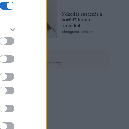
Neked is rosaceás a
bőrőd? Innen
tudhatod!
Támogatott Tartalom