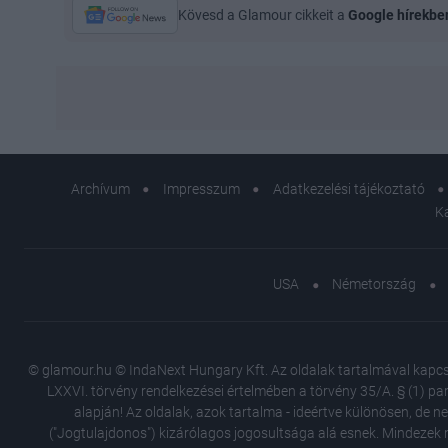
Kövesd a Glamour cikkeit a
Google hírekbe
Archívum
Impresszum
Adatkezelési tájékoztató
K
USA
Németország
© glamour.hu © IndaNext Hungary Kft. Az oldalak tartalmával kapcsol
LXXVI. törvény rendelkezései értelmében a törvény 35/A. § (1) par
alapján! Az oldalak, azok tartalma - ideértve különösen, de n
("Jogtulajdonos") kizárólagos jogosultsága alá esnek. Mindezek m