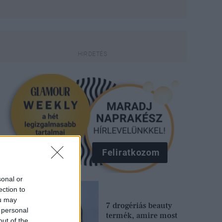
Feliratkozom
sonal or
ection to
ou may
7 drogériás beauty
 personal
termék, amire most
out of the