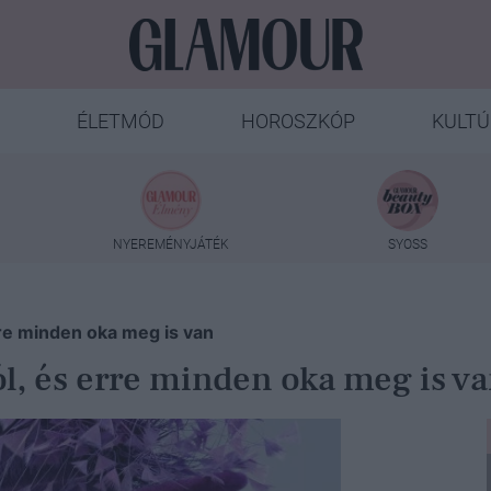
ÉLETMÓD
HOROSZKÓP
KULTÚ
NYEREMÉNYJÁTÉK
SYOSS
erre minden oka meg is van
jól, és erre minden oka meg is v