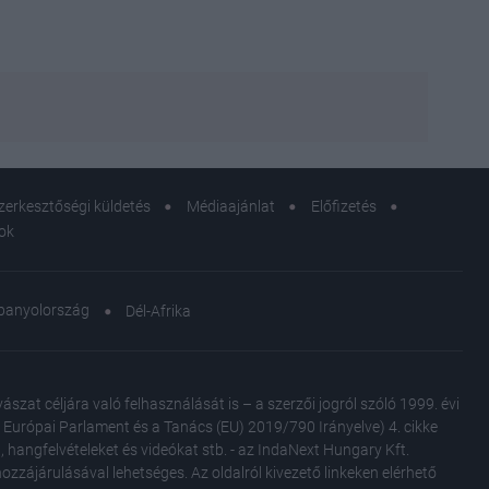
zerkesztőségi küldetés
Médiaajánlat
Előfizetés
sok
panyolország
Dél-Afrika
Russe
fogyot
at céljára való felhasználását is – a szerzői jogról szóló 1999. évi
Az Európai Parlament és a Tanács (EU) 2019/790 Irányelve) 4. cikke
, hangfelvételeket és videókat stb. - az IndaNext Hungary Kft.
Ez az
zzájárulásával lehetséges. Az oldalról kivezető linkeken elérhető