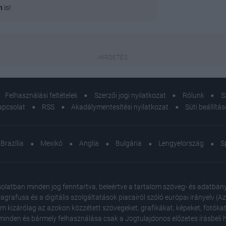
n
is!
Felhasználási feltételek
Szerzői jogi nyilatkozat
Rólunk
S
apcsolat
RSS
Akadálymentesítési nyilatkozat
Süti beállítá
Brazília
Mexikó
Anglia
Bulgária
Lengyelország
S
atban minden jog fenntartva, beleértve a tartalom szöveg- és adatbányász
agrafusa és a digitális szolgáltatások piacairól szóló európai irányelv (
em kizárólag az azokon közzétett szövegeket, grafikákat, képeket, fotókat
inden és bármely felhasználása csak a Jogtulajdonos előzetes írásbeli ho