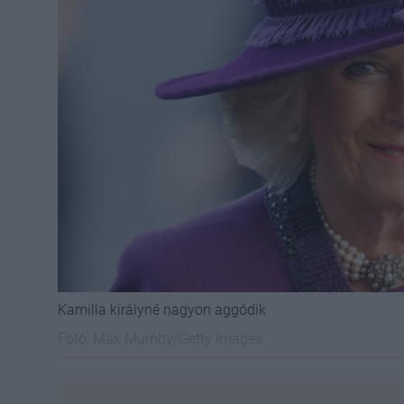
Kamilla királyné nagyon aggódik
Fotó:
Max Mumby/Getty Images