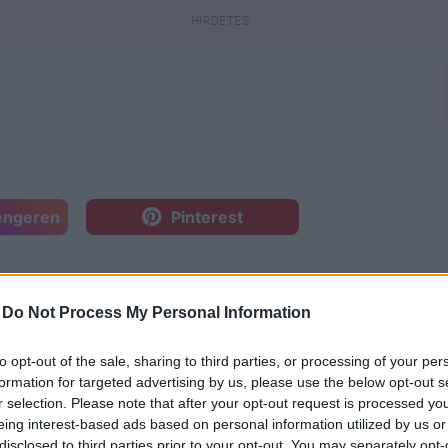
engeren
Pinterest
i – különösen akkor nem, ha az
zeleg a május hatodikai
-
Do Not Process My Personal Information
lenleg is gőzerővel folynak – és
artozik.
to opt-out of the sale, sharing to third parties, or processing of your per
formation for targeted advertising by us, please use the below opt-out s
r selection. Please note that after your opt-out request is processed y
eing interest-based ads based on personal information utilized by us or
disclosed to third parties prior to your opt-out. You may separately opt-