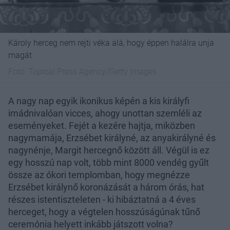
Károly herceg nem rejti véka alá, hogy éppen halálra unja
magát
Fotó:
Topical Press Agency/Getty Images
A nagy nap egyik ikonikus képén a kis királyfi
imádnivalóan vicces, ahogy unottan szemléli az
eseményeket. Fejét a kezére hajtja, miközben
nagymamája, Erzsébet királyné, az anyakirályné és
nagynénje, Margit hercegnő között áll. Végül is ez
egy hosszú nap volt, több mint 8000 vendég gyűlt
össze az ókori templomban, hogy megnézze
Erzsébet királynő koronázását a három órás, hat
részes istentiszteleten - ki hibáztatná a 4 éves
herceget, hogy a végtelen hosszúságúnak tűnő
ceremónia helyett inkább játszott volna?