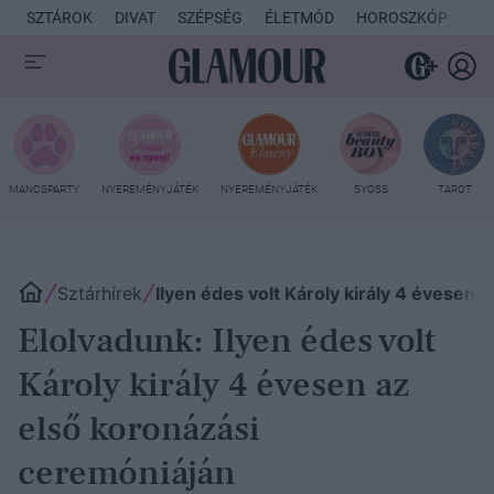
SZTÁROK
DIVAT
SZÉPSÉG
ÉLETMÓD
HOROSZKÓP
KU
MANCSPARTY
NYEREMÉNYJÁTÉK
NYEREMÉNYJÁTÉK
SYOSS
TAROT
Sztárhírek
Ilyen édes volt Károly király 4 évesen 
Elolvadunk: Ilyen édes volt
Károly király 4 évesen az
első koronázási
ceremóniáján