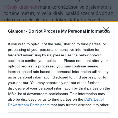
Károly királynak
már a koronázáson való jelenléte is
történelmet írt, mivel a királyi család szerint ő volt az
első gyermek, aki uralkodóként láthatta Erzsébet
királynőt. 2 éves húga, Anna hercegnő nem
Glamour -
Do Not Process My Personal Information
csatlakozott hozzá, mivel túl fiatalnak találták a
koronázási ceremóniához.
If you wish to opt-out of the sale, sharing to third parties, or
processing of your personal or sensitive information for
targeted advertising by us, please use the below opt-out
section to confirm your selection. Please note that after your
opt-out request is processed you may continue seeing
interest-based ads based on personal information utilized by
us or personal information disclosed to third parties prior to
your opt-out. You may separately opt-out of the further
disclosure of your personal information by third parties on the
IAB’s list of downstream participants. This information may
also be disclosed by us to third parties on the
IAB’s List of
Downstream Participants
that may further disclose it to other
third parties.