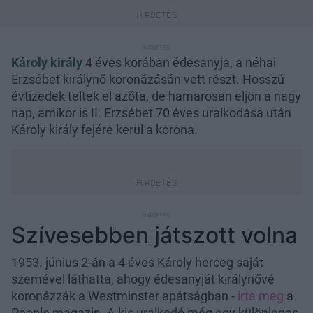
Károly király
4 éves korában édesanyja, a néhai
Erzsébet királynő koronázásán vett részt. Hosszú
évtizedek teltek el azóta, de hamarosan eljön a nagy
nap, amikor is II. Erzsébet 70 éves uralkodása után
Károly király fejére kerül a korona.
Szívesebben játszott volna
1953. június 2-án a 4 éves Károly herceg saját
szemével láthatta, ahogy édesanyját királynővé
koronázzák a Westminster apátságban -
írta meg
a
People magazin. A kis uralkodó még egy különleges