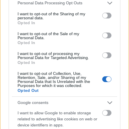
Please note that this website/app uses one or more Google
Personal Data Processing Opt Outs
services and may gather and store information including but
not limited to your visit or usage behaviour. You may click to
I want to opt-out of the Sharing of my
personal data.
grant or deny consent to Google and its third-party tags to
Opted In
use your data for below specified purposes in below Google
consent section.
I want to opt-out of the Sale of my
Personal Data.
Opted In
I want to opt-out of processing my
Personal Data for Targeted Advertising.
Opted In
I want to opt-out of Collection, Use,
Retention, Sale, and/or Sharing of my
Personal Data that Is Unrelated with the
Purposes for which it was collected.
Opted Out
Károly király és nagymamája, az anyakirályné nagyon
közel álltak egymáshoz
Google consents
Fotó:
Universal History Archive/Getty Images
I want to allow Google to enable storage
related to advertising like cookies on web or
device identifiers in apps.
Míg az újonnan megkoronázott Erzsébet királynő