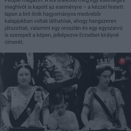
meghívót is kapott az eseményre – a kézzel festett
lapon a brit őrök hagyományos medvebőr
kalapjukban voltak láthatóak, ahogy hangszeren
játszottak, valamint egy oroszlán és egy egyszarvú
is szerepelt a képen, jelképezve Erzsébet királyné
címerét.