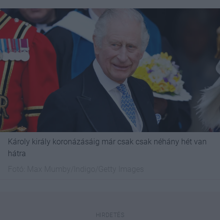
Károly király koronázásáig már csak csak néhány hét van
hátra
Fotó:
Max Mumby/Indigo/Getty Images