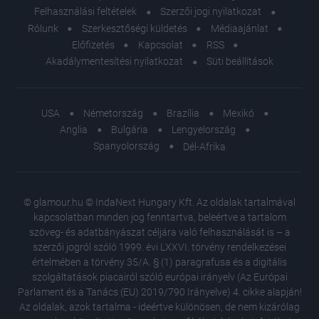
Felhasználási feltételek
Szerzői jogi nyilatkozat
Rólunk
Szerkesztőségi küldetés
Médiaajánlat
Előfizetés
Kapcsolat
RSS
Akadálymentesítési nyilatkozat
Süti beállítások
USA
Németország
Brazília
Mexikó
Anglia
Bulgária
Lengyelország
Spanyolország
Dél-Afrika
© glamour.hu © IndaNext Hungary Kft. Az oldalak tartalmával
kapcsolatban minden jog fenntartva, beleértve a tartalom
szöveg- és adatbányászat céljára való felhasználását is – a
szerzői jogról szóló 1999. évi LXXVI. törvény rendelkezései
értelmében a törvény 35/A. § (1) paragrafusa és a digitális
szolgáltatások piacairól szóló európai irányelv (Az Európai
Parlament és a Tanács (EU) 2019/790 Irányelve) 4. cikke alapján!
Az oldalak, azok tartalma - ideértve különösen, de nem kizárólag