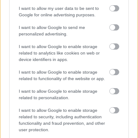
kétórás utat tett meg a Westminster apátságtól a
I want to allow my user data to be sent to
Buckingham-palotáig, kisfia már visszatérhetett a
Google for online advertising purposes.
palotába kipihenni a hosszú ceremónia fáradalmait.
I want to allow Google to send me
A koronázási nap egy másik pontján Károly herceg
personalized advertising.
távcsővel kukucskált ki a Buckingham-palota
ablakán.
I want to allow Google to enable storage
related to analytics like cookies on web or
device identifiers in apps.
I want to allow Google to enable storage
related to functionality of the website or app.
I want to allow Google to enable storage
related to personalization.
I want to allow Google to enable storage
related to security, including authentication
functionality and fraud prevention, and other
user protection.