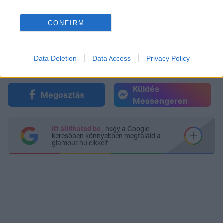
CONFIRM
Data Deletion
Data Access
Privacy Policy
Küldés
Megosztás
Messengeren
Itt állíthatod be
, hogy a Google
keresőben könnyebben megtaláld a
glamour.hu cikkeit