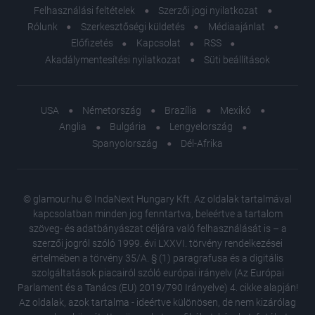
Felhasználási feltételek
Szerzői jogi nyilatkozat
Rólunk
Szerkesztőségi küldetés
Médiaajánlat
Előfizetés
Kapcsolat
RSS
Akadálymentesítési nyilatkozat
Süti beállítások
USA
Németország
Brazília
Mexikó
Anglia
Bulgária
Lengyelország
Spanyolország
Dél-Afrika
© glamour.hu © IndaNext Hungary Kft. Az oldalak tartalmával
kapcsolatban minden jog fenntartva, beleértve a tartalom
szöveg- és adatbányászat céljára való felhasználását is – a
szerzői jogról szóló 1999. évi LXXVI. törvény rendelkezései
értelmében a törvény 35/A. § (1) paragrafusa és a digitális
szolgáltatások piacairól szóló európai irányelv (Az Európai
Parlament és a Tanács (EU) 2019/790 Irányelve) 4. cikke alapján!
Az oldalak, azok tartalma - ideértve különösen, de nem kizárólag