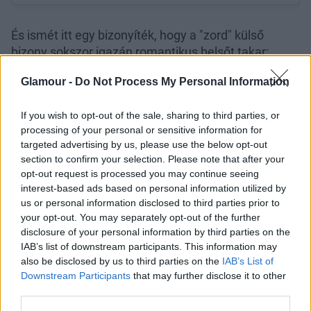
És ismét itt egy bizonyíték, hogy a "zord" külső
bizony sokszor igazán romantikus belsőt takar:
Seyer a lánykéréshez felbérelt egy repülőt, ami az
Glamour -
Do Not Process My Personal Information
égben elhúzott feliratán hirdette, hogy "Szeretlek
Kat Von D", majd a nagy nap után készült képek alatt
If you wish to opt-out of the sale, sharing to third parties, or
is meglehetősen szívbemarkoló szavakkal adták
processing of your personal or sensitive information for
tudtunkra, hogy imádják egymást.
targeted advertising by us, please use the below opt-out
section to confirm your selection. Please note that after your
opt-out request is processed you may continue seeing
interest-based ads based on personal information utilized by
us or personal information disclosed to third parties prior to
your opt-out. You may separately opt-out of the further
disclosure of your personal information by third parties on the
IAB’s list of downstream participants. This information may
also be disclosed by us to third parties on the
IAB’s List of
Downstream Participants
that may further disclose it to other
third parties.