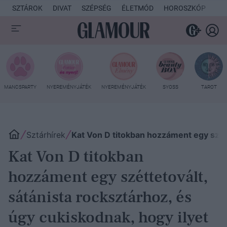
SZTÁROK
DIVAT
SZÉPSÉG
ÉLETMÓD
HOROSZKÓP
KU
MANCSPARTY
NYEREMÉNYJÁTÉK
NYEREMÉNYJÁTÉK
SYOSS
TAROT
Sztárhírek
Kat Von D titokban hozzáment egy szétt
Kat Von D titokban
hozzáment egy széttetovált,
sátánista rocksztárhoz, és
úgy cukiskodnak, hogy ilyet