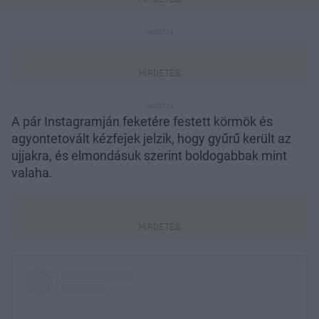
A pár Instagramján feketére festett körmök és
agyontetovált kézfejek jelzik, hogy gyűrű került az
ujjakra, és elmondásuk szerint boldogabbak mint
valaha.