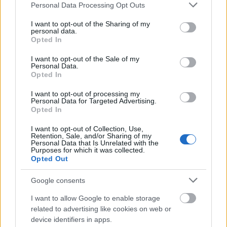
Please note that this website/app uses one or more Google
Personal Data Processing Opt Outs
services and may gather and store information including but
not limited to your visit or usage behaviour. You may click to
I want to opt-out of the Sharing of my
personal data.
grant or deny consent to Google and its third-party tags to
Opted In
use your data for below specified purposes in below Google
consent section.
I want to opt-out of the Sale of my
Personal Data.
Opted In
I want to opt-out of processing my
Personal Data for Targeted Advertising.
Opted In
I want to opt-out of Collection, Use,
Retention, Sale, and/or Sharing of my
Personal Data that Is Unrelated with the
Purposes for which it was collected.
Opted Out
Google consents
I want to allow Google to enable storage
related to advertising like cookies on web or
device identifiers in apps.