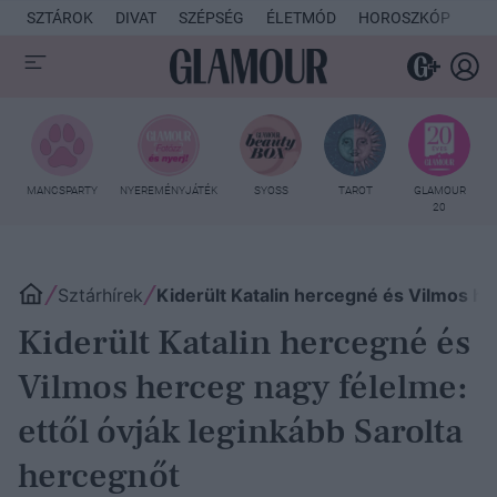
SZTÁROK
DIVAT
SZÉPSÉG
ÉLETMÓD
HOROSZKÓP
KU
MANCSPARTY
NYEREMÉNYJÁTÉK
SYOSS
TAROT
GLAMOUR
20
Sztárhírek
Kiderült Katalin hercegné és Vilmos he
Kiderült Katalin hercegné és
Vilmos herceg nagy félelme:
ettől óvják leginkább Sarolta
hercegnőt