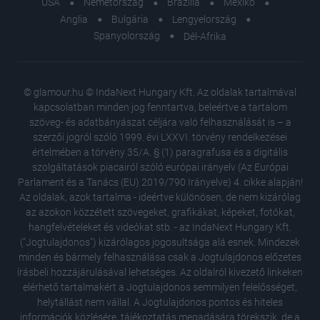
USA
Németország
Brazília
Mexikó
Anglia
Bulgária
Lengyelország
Spanyolország
Dél-Afrika
© glamour.hu © IndaNext Hungary Kft. Az oldalak tartalmával
kapcsolatban minden jog fenntartva, beleértve a tartalom
szöveg- és adatbányászat céljára való felhasználását is – a
szerzői jogról szóló 1999. évi LXXVI. törvény rendelkezései
értelmében a törvény 35/A. § (1) paragrafusa és a digitális
szolgáltatások piacairól szóló európai irányelv (Az Európai
Parlament és a Tanács (EU) 2019/790 Irányelve) 4. cikke alapján!
Az oldalak, azok tartalma - ideértve különösen, de nem kizárólag
az azokon közzétett szövegeket, grafikákat, képeket, fotókat,
hangfelvételeket és videókat stb. - az IndaNext Hungary Kft.
("Jogtulajdonos") kizárólagos jogosultsága alá esnek. Mindezek
minden és bármely felhasználása csak a Jogtulajdonos előzetes
írásbeli hozzájárulásával lehetséges. Az oldalról kivezető linkeken
elérhető tartalmakért a Jogtulajdonos semmilyen felelősséget,
helytállást nem vállal. A Jogtulajdonos pontos és hiteles
Így néze
információk közlésére, tájékoztatás megadására törekszik, de a