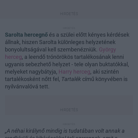
Sarolta hercegnő
és a szülei előtt kényes kérdések
állnak, hiszen Sarolta különleges helyzetének
bonyolultságával kell szembenézniük.
György
herceg
, a leendő trónörökös tartalékosának lenni
ugyanis sebezhető helyzet - tele olyan buktatókkal,
melyeket nagybátyja,
Harry herceg
, aki szintén
tartalékosként nőtt fel,
Tartalék
című könyvében is
nyilvánvalóvá tett.
„A néhai királynő mindig is tudatában volt annak a