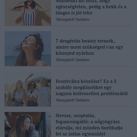
Mindenki azt hiszi, hogy
egészségtelen, pedig a hekk és a
lángos is jót tehe
Támogatott Tartalom
7 drogériás beauty termék,
amire most szükséged van egy
könnyed nyárhoz
Támogatott Tartalom
Fesztiválra készülsz? Ez a 3
szabály megkímélhet egy
nagyon kellemetlen problémától
Támogatott Tartalom
Stressz, szoptatás,
fogamzásgátló: a nőgyógyász
elárulja, mi minden boríthatja
fel az intim egyensúlyt