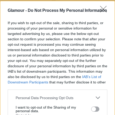
Glamour -
Do Not Process My Personal Information
If you wish to opt-out of the sale, sharing to third parties, or
Sarolta hercegnő édesanyja
processing of your personal or sensitive information for
nyomdokaiba lépett: pont olyan
targeted advertising by us, please use the below opt-out
section to confirm your selection. Please note that after your
stílusosan viseli ezt a kiegészítőt,
opt-out request is processed you may continue seeing
mint Katalin hercegné
interest-based ads based on personal information utilized by
us or personal information disclosed to third parties prior to
your opt-out. You may separately opt-out of the further
Éppen ezért, a szakértő szerint
Katalin hercegné
és
disclosure of your personal information by third parties on the
Vilmos számára nagyon fontos, hogy
Sarolta
IAB’s list of downstream participants. This information may
hercegnő
ne menjen keresztül ugyanezen és arra
also be disclosed by us to third parties on the
IAB’s List of
törekszenek, hogy a gyermekeik megtalálják a
Downstream Participants
that may further disclose it to other
third parties.
tökéletes egyensúlyt a királyi kötelességek és a
családi kötelékek között. Ami a jövőbeli terveket
Please note that this website/app uses one or more Google
Personal Data Processing Opt Outs
illeti, egyelőre az tűnik valószínűnek, hogy Sarolta
services and may gather and store information including but
egy nap megkapja a királyi hercegnő címet, és a 74
not limited to your visit or usage behaviour. You may click to
I want to opt-out of the Sharing of my
personal data.
grant or deny consent to Google and its third-party tags to
éves Anna hercegnő (II. Erzsébet királynő lánya)