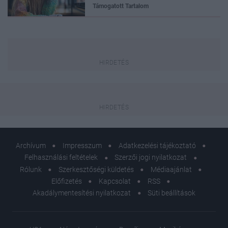
Támogatott Tartalom
Archívum
Impresszum
Adatkezelési tájékoztató
Felhasználási feltételek
Szerzői jogi nyilatkozat
Rólunk
Szerkesztőségi küldetés
Médiaajánlat
Előfizetés
Kapcsolat
RSS
Akadálymentesítési nyilatkozat
Süti beállítások