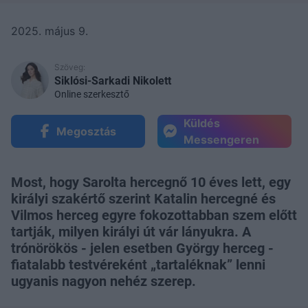
2025. május 9.
Szöveg:
Siklósi-Sarkadi Nikolett
Online szerkesztő
Küldés
Megosztás
Messengeren
Most, hogy Sarolta hercegnő 10 éves lett, egy
királyi szakértő szerint Katalin hercegné és
Vilmos herceg egyre fokozottabban szem előtt
tartják, milyen királyi út vár lányukra. A
trónörökös - jelen esetben György herceg -
fiatalabb testvéreként „tartaléknak” lenni
ugyanis nagyon nehéz szerep.