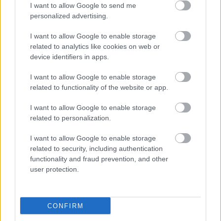
I want to allow Google to send me
personalized advertising.
I want to allow Google to enable storage
related to analytics like cookies on web or
device identifiers in apps.
Ezeket olvastad már?
I want to allow Google to enable storage
Ő itt Polgár Judit ritkán látott férje, 26 éve vannak
related to functionality of the website or app.
egymás mellett jóban-rosszban
I want to allow Google to enable storage
related to personalization.
I want to allow Google to enable storage
related to security, including authentication
functionality and fraud prevention, and other
user protection.
Sorsfordító hónap
CONFIRM
lesz az augusztus, végre elengedheted, ami nem
szolgál - GLAMOUR