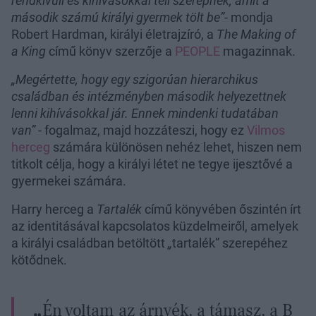
rendkívüli és kihívásokkal teli szerepnek, amit a
második számú királyi gyermek tölt be”
- mondja
Robert Hardman, királyi életrajzíró, a
The Making of
a King
című könyv szerzője a
PEOPLE
magazinnak.
„Megértette, hogy egy szigorúan hierarchikus
családban és intézményben második helyezettnek
lenni kihívásokkal jár. Ennek mindenki tudatában
van”
- fogalmaz, majd hozzáteszi, hogy ez
Vilmos
herceg
számára különösen nehéz lehet, hiszen nem
titkolt célja, hogy a királyi létet ne tegye ijesztővé a
gyermekei számára.
Harry herceg a
Tartalék
című könyvében őszintén írt
az identitásával kapcsolatos küzdelmeiről, amelyek
a királyi családban betöltött
„
tartalék” szerepéhez
kötődnek.
Én voltam az árnyék, a támasz, a B