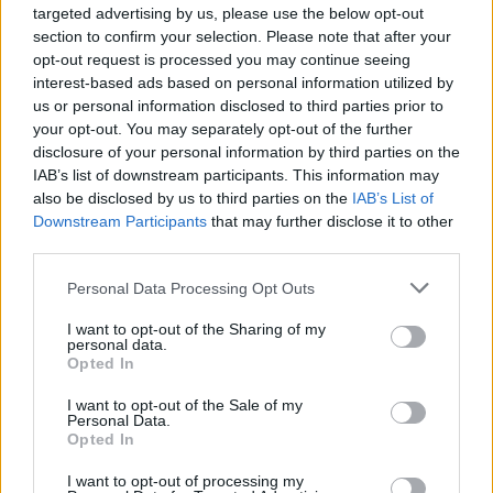
targeted advertising by us, please use the below opt-out
section to confirm your selection. Please note that after your
opt-out request is processed you may continue seeing
interest-based ads based on personal information utilized by
us or personal information disclosed to third parties prior to
your opt-out. You may separately opt-out of the further
disclosure of your personal information by third parties on the
IAB’s list of downstream participants. This information may
also be disclosed by us to third parties on the
IAB’s List of
Downstream Participants
that may further disclose it to other
third parties.
Please note that this website/app uses one or more Google
Personal Data Processing Opt Outs
services and may gather and store information including but
kate middleton, vilmos, vilmos herceg, trónörökös, györgy
not limited to your visit or usage behaviour. You may click to
I want to opt-out of the Sharing of my
personal data.
herceg, charlotte, hercegné, hercegnő, síelés, alpok
grant or deny consent to Google and its third-party tags to
Opted In
use your data for below specified purposes in below Google
Fotó:
RexFeatures/PuzzlePix
consent section.
I want to opt-out of the Sale of my
Personal Data.
Opted In
I want to opt-out of processing my