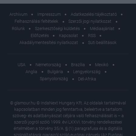
Archívum
Impresszum
Adatkezelési tájékoztató
Felhasználási feltételek
Szerzői jogi nyilatkozat
Rólunk
Szerkesztőségi küldetés
Médiaajánlat
Előfizetés
Kapcsolat
RSS
Akadálymentesítési nyilatkozat
Süti beállítások
USA
Németország
Brazília
Mexikó
Anglia
Bulgária
Lengyelország
Spanyolország
Dél-Afrika
© glamour.hu © IndaNext Hungary Kft. Az oldalak tartalmával
kapcsolatban minden jog fenntartva, beleértve a tartalom
szöveg- és adatbányászat céljára való felhasználását is – a
szerzői jogról szóló 1999. évi LXXVI. törvény rendelkezései
értelmében a törvény 35/A. § (1) paragrafusa és a digitális
szolgáltatások piacairól szóló európai irányelv (Az Európai