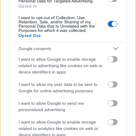
Personal Data for Targeted Advertising.
Opted In
I want to opt-out of Collection, Use,
Retention, Sale, and/or Sharing of my
Personal Data that Is Unrelated with the
Purposes for which it was collected.
Opted Out
Google consents
I want to allow Google to enable storage
related to advertising like cookies on web or
device identifiers in apps.
I want to allow my user data to be sent to
Google for online advertising purposes.
I want to allow Google to send me
personalized advertising.
I want to allow Google to enable storage
kate middleton, vilmos, vilmos herceg, trónörökös, györgy
related to analytics like cookies on web or
herceg, charlotte, hercegné, hercegnő, síelés, alpok
device identifiers in apps.