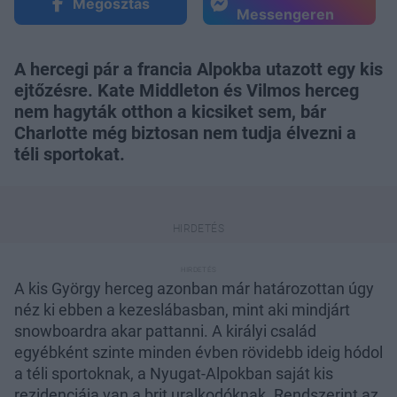
Megosztás
Messengeren
A hercegi pár a francia Alpokba utazott egy kis
ejtőzésre. Kate Middleton és Vilmos herceg
nem hagyták otthon a kicsiket sem, bár
Charlotte még biztosan nem tudja élvezni a
téli sportokat.
A kis György herceg azonban már határozottan úgy
néz ki ebben a kezeslábasban, mint aki mindjárt
snowboardra akar pattanni. A királyi család
egyébként szinte minden évben rövidebb ideig hódol
a téli sportoknak, a Nyugat-Alpokban saját kis
rezidenciája van a brit uralkodóknak. Rendszerint az