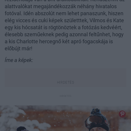
alattvalókat megajándékozzák néhány hivatalos
fotóval. Idén abszolút nem lehet panaszunk, hiszen
elég vicces és cuki képek születttek, Vilmos és Kate
egy kis hócsatát is rögtönöztek a fotózás kedvéért,
élesebb szeműeknek pedig azonnal feltűnhet, hogy
a kis Charlotte hercegnő két apró fogacskája is
előbújt már!
Íme a képek: