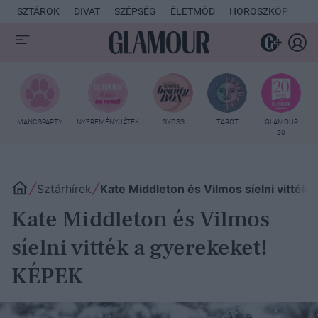
SZTÁROK
DIVAT
SZÉPSÉG
ÉLETMÓD
HOROSZKÓP
KU
MANCSPARTY
NYEREMÉNYJÁTÉK
SYOSS
TAROT
GLAMOUR
20
Sztárhírek
Kate Middleton és Vilmos síelni vitték
Kate Middleton és Vilmos
síelni vitték a gyerekeket!
KÉPEK