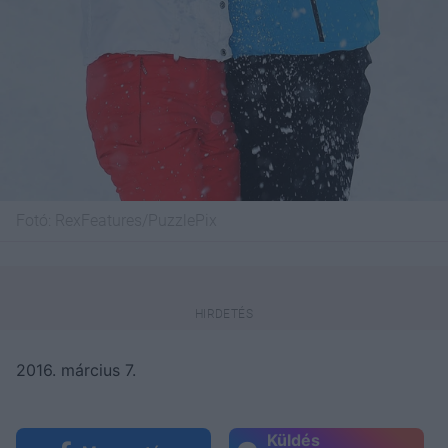
Fotó:
RexFeatures/PuzzlePix
2016. március 7.
Küldés