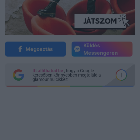
Küldés
Megosztás
Messengeren
Itt állíthatod be
, hogy a Google
keresőben könnyebben megtaláld a
glamour.hu cikkeit