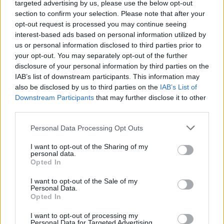
targeted advertising by us, please use the below opt-out
section to confirm your selection. Please note that after your
kate-moss-vogue-paris-emmanuele-alt-460-
opt-out request is processed you may continue seeing
d0000B61162c4b21ff29d.jpg
interest-based ads based on personal information utilized by
us or personal information disclosed to third parties prior to
your opt-out. You may separately opt-out of the further
disclosure of your personal information by third parties on the
IAB’s list of downstream participants. This information may
also be disclosed by us to third parties on the
IAB’s List of
Downstream Participants
that may further disclose it to other
third parties.
Please note that this website/app uses one or more Google
Personal Data Processing Opt Outs
services and may gather and store information including but
not limited to your visit or usage behaviour. You may click to
I want to opt-out of the Sharing of my
personal data.
grant or deny consent to Google and its third-party tags to
Opted In
use your data for below specified purposes in below Google
consent section.
I want to opt-out of the Sale of my
Personal Data.
Opted In
I want to opt-out of processing my
Personal Data for Targeted Advertising.