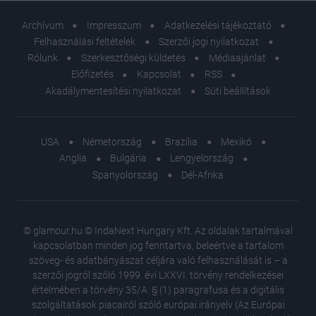
Archívum
Impresszum
Adatkezelési tájékoztató
Felhasználási feltételek
Szerzői jogi nyilatkozat
Rólunk
Szerkesztőségi küldetés
Médiaajánlat
Előfizetés
Kapcsolat
RSS
Akadálymentesítési nyilatkozat
Süti beállítások
USA
Németország
Brazília
Mexikó
Anglia
Bulgária
Lengyelország
Spanyolország
Dél-Afrika
© glamour.hu © IndaNext Hungary Kft. Az oldalak tartalmával
kapcsolatban minden jog fenntartva, beleértve a tartalom
szöveg- és adatbányászat céljára való felhasználását is – a
szerzői jogról szóló 1999. évi LXXVI. törvény rendelkezései
értelmében a törvény 35/A. § (1) paragrafusa és a digitális
szolgáltatások piacairól szóló európai irányelv (Az Európai