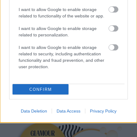
I want to allow Google to enable storage
related to functionality of the website or app.
I want to allow Google to enable storage
related to personalization.
KATE MOSS
SZUPERMODELL
CARINE ROITFELD
CÍMLAP
I want to allow Google to enable storage
related to security, including authentication
ARMANI PRIVÉ
MAGYAR TOPMODELL
VOGUE
functionality and fraud prevention, and other
user protection.
Kövesd a Glamour cikkeit a
Google hírekben
is!
CONFIRM
Data Deletion
Data Access
Privacy Policy