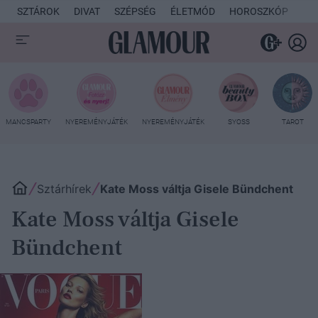
SZTÁROK
DIVAT
SZÉPSÉG
ÉLETMÓD
HOROSZKÓP
KU
MANCSPARTY
NYEREMÉNYJÁTÉK
NYEREMÉNYJÁTÉK
SYOSS
TAROT
Sztárhírek
Kate Moss váltja Gisele Bündchent
Kate Moss váltja Gisele
Bündchent