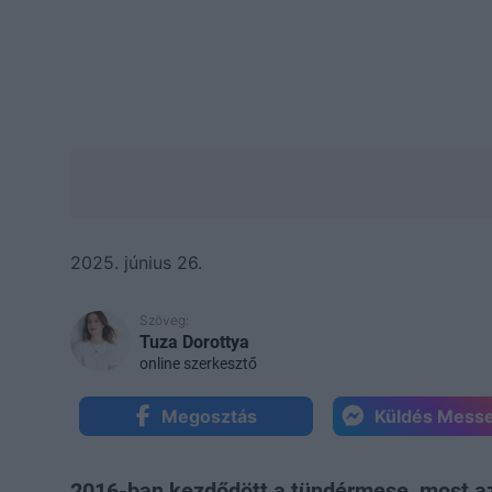
2025. június 26.
Szöveg:
Tuza Dorottya
online szerkesztő
Megosztás
Küldés Mess
2016-ban kezdődött a tündérmese, most az