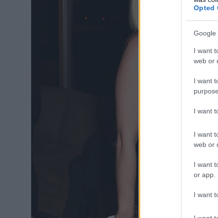
Opted 
Google 
I want t
web or d
I want t
purpose
I want 
I want t
web or d
I want t
or app.
I want t
I want t