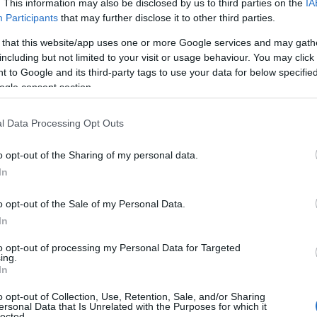
. This information may also be disclosed by us to third parties on the
IA
Participants
that may further disclose it to other third parties.
 that this website/app uses one or more Google services and may gath
including but not limited to your visit or usage behaviour. You may click 
t a kapcsolatra, hogy az éppen aktívan
 to Google and its third-party tags to use your data for below specifi
ge fogadtatásra
talált, amely komoly
ogle consent section.
l beférkőzött a mindennapjaikba is. A
nukban élt, de az énekesnő
l Data Processing Opt Outs
jártak, a birtokot pedig nemsokára
o opt-out of the Sharing of my personal data.
In
o opt-out of the Sale of my Personal Data.
In
to opt-out of processing my Personal Data for Targeted
ing.
In
o opt-out of Collection, Use, Retention, Sale, and/or Sharing
ersonal Data that Is Unrelated with the Purposes for which it
lected.