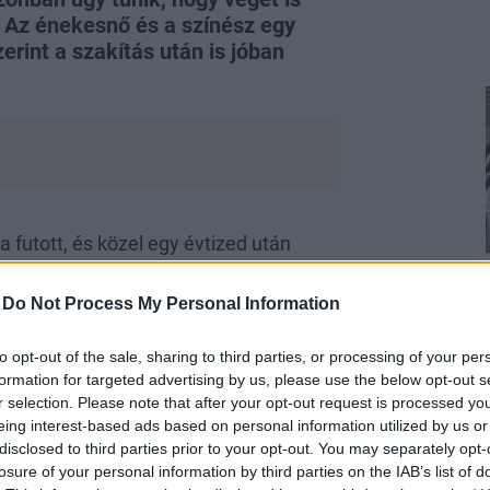
. Az énekesnő és a színész egy
erint a szakítás után is jóban
futott, és közel egy évtized után
lló források nyilatkozataiból, írja a
n történt, de a döntés nem volt könnyű.
”
-
Do Not Process My Personal Information
eg, aki elárulta, hogy a pár hónapok
góta ott volt a levegőben.
Bár a döntés
to opt-out of the sale, sharing to third parties, or processing of your per
őszak ez, de „
megkönnyebbülés is
formation for targeted advertising by us, please use the below opt-out s
nnie
” - mondták, arra utalva, hogy
r selection. Please note that after your opt-out request is processed y
eing interest-based ads based on personal information utilized by us or
disclosed to third parties prior to your opt-out. You may separately opt-
losure of your personal information by third parties on the IAB’s list of