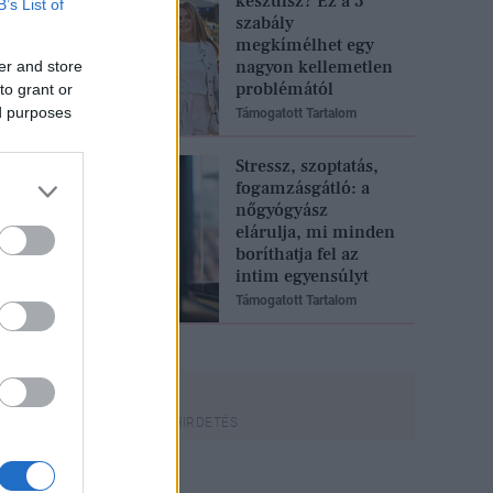
készülsz? Ez a 3
B’s List of
szabály
megkímélhet egy
nagyon kellemetlen
er and store
problémától
to grant or
ed purposes
Támogatott Tartalom
Stressz, szoptatás,
fogamzásgátló: a
nőgyógyász
elárulja, mi minden
boríthatja fel az
intim egyensúlyt
Támogatott Tartalom