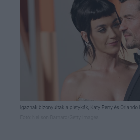
Igaznak bizonyultak a pletykák, Katy Perry és Orlando
Fotó:
Neilson Barnard/Getty Images