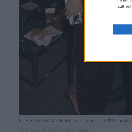
authenti
Katy Perry és Orlando Bloom kapcsolata 2016-ban kezd
Fotó:
Dave M. Benett/Getty Images