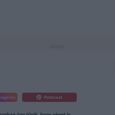
engeren
Pinterest
onban úgy tűnik, hogy véget is