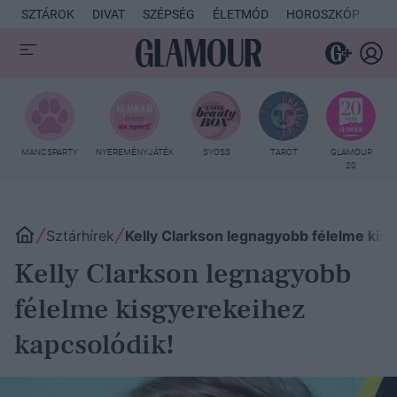
SZTÁROK
DIVAT
SZÉPSÉG
ÉLETMÓD
HOROSZKÓP
KU
MANCSPARTY
NYEREMÉNYJÁTÉK
SYOSS
TAROT
GLAMOUR
20
Sztárhírek
Kelly Clarkson legnagyobb félelme kis
Kelly Clarkson legnagyobb
félelme kisgyerekeihez
kapcsolódik!