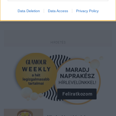
Data Deletion
Data Access
Privacy Policy
Kövesd a Glamour cikkeit a
Google hírekben
is!
Feliratkozom