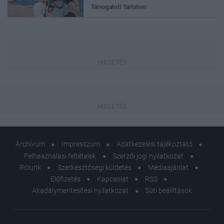
Támogatott Tartalom
Archívum
Impresszum
Adatkezelési tájékoztató
Felhasználási feltételek
Szerzői jogi nyilatkozat
Rólunk
Szerkesztőségi küldetés
Médiaajánlat
Előfizetés
Kapcsolat
RSS
Akadálymentesítési nyilatkozat
Süti beállítások