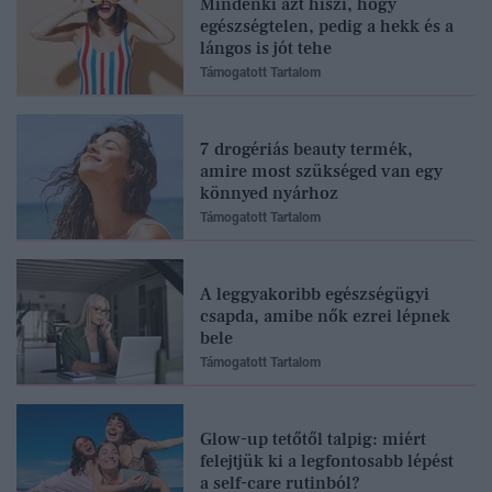
Mindenki azt hiszi, hogy
egészségtelen, pedig a hekk és a
lángos is jót tehe
Támogatott Tartalom
7 drogériás beauty termék,
amire most szükséged van egy
könnyed nyárhoz
Támogatott Tartalom
A leggyakoribb egészségügyi
csapda, amibe nők ezrei lépnek
bele
Támogatott Tartalom
Glow-up tetőtől talpig: miért
felejtjük ki a legfontosabb lépést
a self-care rutinból?