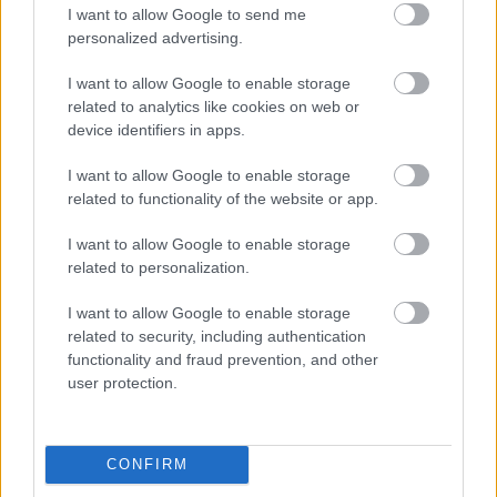
I want to allow Google to send me
Küldés
personalized advertising.
Megosztás
Messengeren
I want to allow Google to enable storage
related to analytics like cookies on web or
Itt állíthatod be
, hogy a Google
device identifiers in apps.
keresőben könnyebben megtaláld a
glamour.hu cikkeit
I want to allow Google to enable storage
related to functionality of the website or app.
I want to allow Google to enable storage
related to personalization.
I want to allow Google to enable storage
related to security, including authentication
functionality and fraud prevention, and other
user protection.
CONFIRM
KELLY CLARKSON