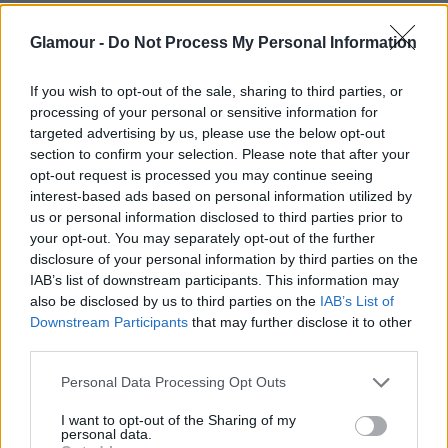
Glamour -
Do Not Process My Personal Information
Kelly Clarkson (@kellyclarkson) által megosztott
If you wish to opt-out of the sale, sharing to third parties, or
bejegyzés
, 2017. Okt 29., 17:30 PDT defer
processing of your personal or sensitive information for
src="//platform.instagram.com/en_US/embeds.js">
targeted advertising by us, please use the below opt-out
section to confirm your selection. Please note that after your
Ezt olvastad már?
Kelly Clarkson lefogyott, de
opt-out request is processed you may continue seeing
öngyilkos akart lenni
interest-based ads based on personal information utilized by
us or personal information disclosed to third parties prior to
Kelly elmesélte, hogy Rivert egyszer kicsúfolta egy 6
your opt-out. You may separately opt-out of the further
éves kisfiú a játszótéren, és utólag már hálás, amiért
disclosure of your personal information by third parties on the
nem volt ott, ugyanis nem tudta volna kezelni a
IAB’s list of downstream participants. This information may
helyzetet. A (túlzott?) aggódás hátterében az
also be disclosed by us to third parties on the
IAB’s List of
énekesnő problémás terhessége is állhat, hiszen
Downstream Participants
that may further disclose it to other
third parties.
rengeteg küzdött ő és férje, hogy egészségben a
világra jöhessen két babájuk.
Please note that this website/app uses one or more Google
Personal Data Processing Opt Outs
services and may gather and store information including but
not limited to your visit or usage behaviour. You may click to
I want to opt-out of the Sharing of my
personal data.
grant or deny consent to Google and its third-party tags to