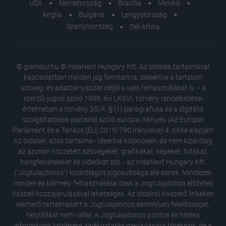
USA
Németország
Brazília
Mexikó
Anglia
Bulgária
Lengyelország
Spanyolország
Dél-Afrika
© glamour.hu © IndaNext Hungary Kft. Az oldalak tartalmával
kapcsolatban minden jog fenntartva, beleértve a tartalom
szöveg- és adatbányászat céljára való felhasználását is – a
szerzői jogról szóló 1999. évi LXXVI. törvény rendelkezései
értelmében a törvény 35/A. § (1) paragrafusa és a digitális
szolgáltatások piacairól szóló európai irányelv (Az Európai
Parlament és a Tanács (EU) 2019/790 Irányelve) 4. cikke alapján!
Az oldalak, azok tartalma - ideértve különösen, de nem kizárólag
az azokon közzétett szövegeket, grafikákat, képeket, fotókat,
hangfelvételeket és videókat stb. - az IndaNext Hungary Kft.
("Jogtulajdonos") kizárólagos jogosultsága alá esnek. Mindezek
minden és bármely felhasználása csak a Jogtulajdonos előzetes
írásbeli hozzájárulásával lehetséges. Az oldalról kivezető linkeken
elérhető tartalmakért a Jogtulajdonos semmilyen felelősséget,
helytállást nem vállal. A Jogtulajdonos pontos és hiteles
információk közlésére, tájékoztatás megadására törekszik, de a